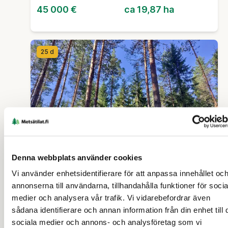
45 000 €
ca 19,87 ha
25 d
SKOGSFASTIGHET (OUTBRUTET OMRÅDE)
Denna webbplats använder cookies
Vi använder enhetsidentifierare för att anpassa innehållet oc
Mäkelä 483-403-15-86
annonserna till användarna, tillhandahålla funktioner för socia
(Huhtaperä)
medier och analysera vår trafik. Vi vidarebefordrar även
sådana identifierare och annan information från din enhet till 
sociala medier och annons- och analysföretag som vi
Merijärvi