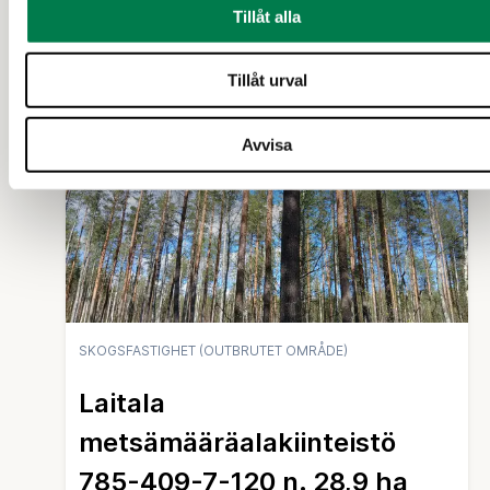
Tillåt alla
23 000 €
ca 7,84 ha
Tillåt urval
31 d
Avvisa
SKOGSFASTIGHET (OUTBRUTET OMRÅDE)
Laitala
metsämääräalakiinteistö
785-409-7-120 n. 28,9 ha