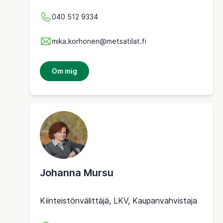
040 512 9334
mika.korhonen@metsatilat.fi
Om mig
Johanna Mursu
Kiinteistönvälittäjä, LKV, Kaupanvahvistaja