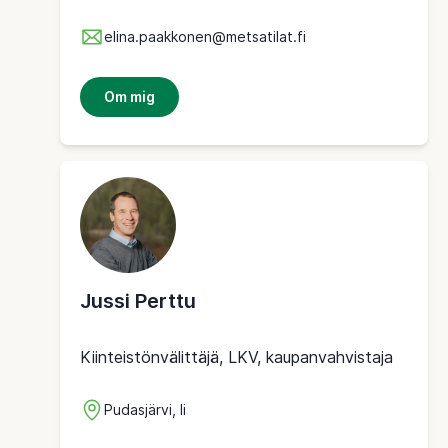
elina.paakkonen@metsatilat.fi
Om mig
Jussi Perttu
Kiinteistönvälittäjä, LKV, kaupanvahvistaja
Pudasjärvi, Ii