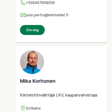
+358407608939
jussi.perttu@metsatilat.fi
Om mig
Mika Korhonen
Kiinteistönvälittäjä LKV, kaupanvahvistaja
Sotkamo