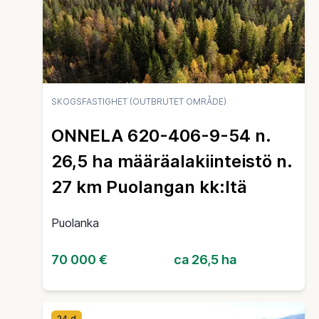
SKOGSFASTIGHET (OUTBRUTET OMRÅDE)
ONNELA 620-406-9-54 n.
26,5 ha määräalakiinteistö n.
27 km Puolangan kk:ltä
Puolanka
70 000 €
ca 26,5 ha
24 d