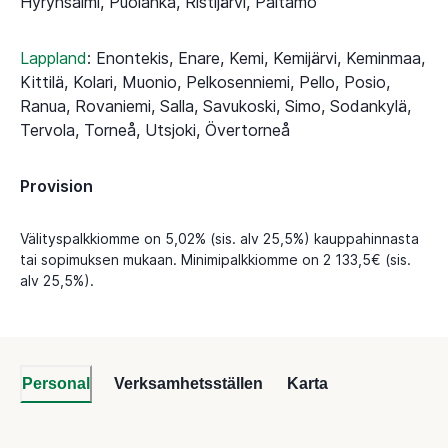
Hyrynsalmi, Puolanka, Ristijärvi, Paltamo
Lappland
:
Enontekis, Enare, Kemi, Kemijärvi, Keminmaa,
Kittilä, Kolari, Muonio, Pelkosenniemi, Pello, Posio,
Ranua, Rovaniemi, Salla, Savukoski, Simo, Sodankylä,
Tervola, Torneå, Utsjoki, Övertorneå
Provision
Välityspalkkiomme on 5,02% (sis. alv 25,5%) kauppahinnasta
tai sopimuksen mukaan. Minimipalkkiomme on 2 133,5€ (sis.
alv 25,5%).
Personal
Verksamhetsställen
Karta