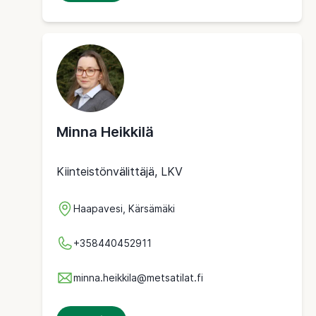
Minna Heikkilä
Kiinteistönvälittäjä, LKV
Haapavesi, Kärsämäki
+358440452911
minna.heikkila@metsatilat.fi