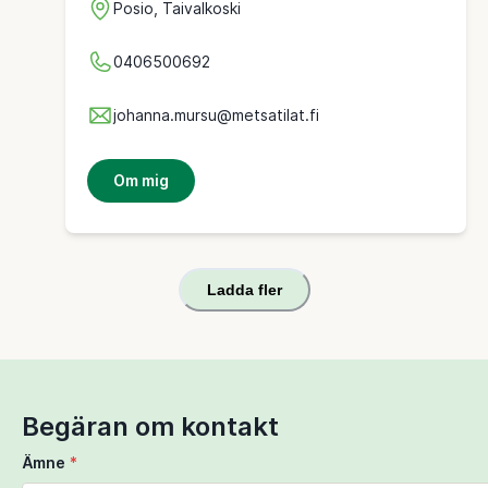
Posio, Taivalkoski
0406500692
johanna.mursu@metsatilat.fi
Om mig
Ladda fler
Begäran om kontakt
Ämne
*