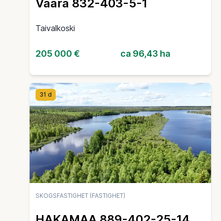
Vaara 832-403-5-1
Taivalkoski
205 000 €
ca 96,43 ha
31 d
SKOGSFASTIGHET (FASTIGHET)
HAKAMAA 889-402-25-14,