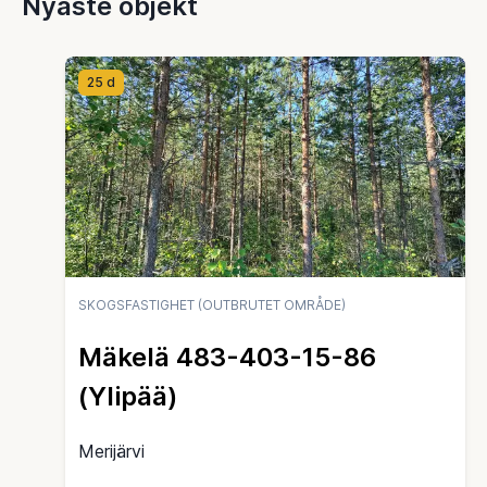
Nyaste objekt
25 d
SKOGSFASTIGHET (OUTBRUTET OMRÅDE)
Mäkelä 483-403-15-86
(Ylipää)
Merijärvi