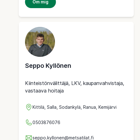
Om mig
Seppo Kyllönen
Kiinteistönvälittäjä, LKV, kaupanvahvistaja,
vastaava hoitaja
Kittilä, Salla, Sodankylä, Ranua, Kemijärvi
0503876076
seppo.kyllonen@metsatilat.fi