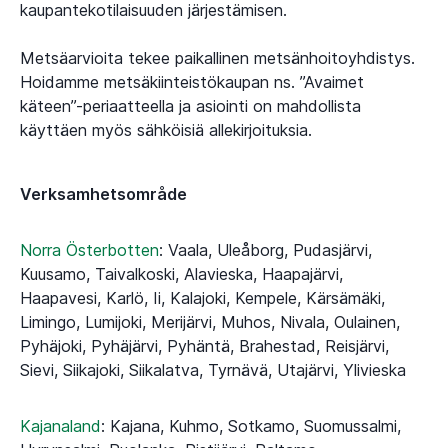
kaupantekotilaisuuden järjestämisen.
Metsäarvioita tekee paikallinen metsänhoitoyhdistys.
Hoidamme metsäkiinteistökaupan ns. ”Avaimet
käteen”-periaatteella ja asiointi on mahdollista
käyttäen myös sähköisiä allekirjoituksia.
Verksamhetsområde
Norra Österbotten
:
Vaala, Uleåborg, Pudasjärvi,
Kuusamo, Taivalkoski, Alavieska, Haapajärvi,
Haapavesi, Karlö, Ii, Kalajoki, Kempele, Kärsämäki,
Limingo, Lumijoki, Merijärvi, Muhos, Nivala, Oulainen,
Pyhäjoki, Pyhäjärvi, Pyhäntä, Brahestad, Reisjärvi,
Sievi, Siikajoki, Siikalatva, Tyrnävä, Utajärvi, Ylivieska
Kajanaland
:
Kajana, Kuhmo, Sotkamo, Suomussalmi,