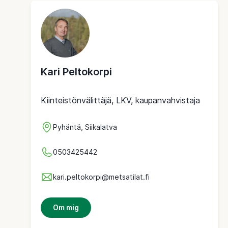
Kari Peltokorpi
Kiinteistönvälittäjä, LKV, kaupanvahvistaja
Pyhäntä, Siikalatva
0503425442
kari.peltokorpi@metsatilat.fi
Om mig