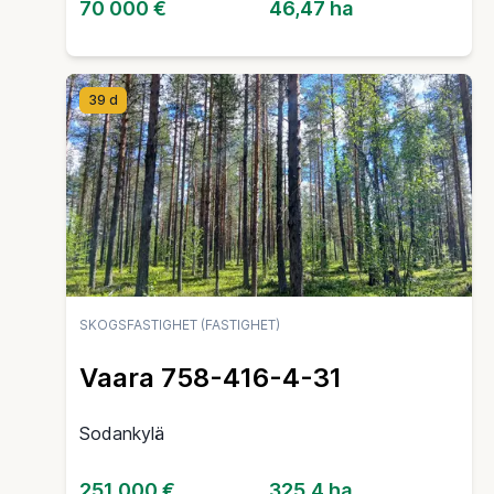
70 000 €
46,47 ha
39 d
SKOGSFASTIGHET (FASTIGHET)
Vaara 758-416-4-31
Sodankylä
251 000 €
325,4 ha