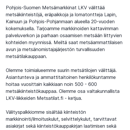
Pohjois-Suomen Metsämarkkinat LKV välittää
metsäkiinteistöjä, eräpaikkoja ja lomatontteja Lapin,
Kainuun ja Pohjois-Pohjanmaan alueella 20-vuoden
kokemuksella. Tarjoamme markkinoiden kattavimman
palveluverkon ja parhaan osaamisen metsään liittyvien
kohteiden myynnissä. Meiltä saat metsäammattilaisen
avun ja metsänomistajajärjestön turvallisuuden
metsätilakauppaan.
Olemme toimialueemme suurin metsätilojen välittäjä.
Asiantunteva ja ammattitaitoinen henkilökuntamme
hoitaa vuosittain kaikkiaan noin 500 - 600
metsäkiinteistökauppaa. Olemme osa valtakunnallista
LKV-liikkeiden Metsatilat.fi - ketjua.
Välityspalkkiomme sisältää kiinteistön
markkinointi/ilmoituskulut, selvittelykulut, tarvittavat
asiakirjat sekä kiinteistökauppakirjan laatimisen sekä