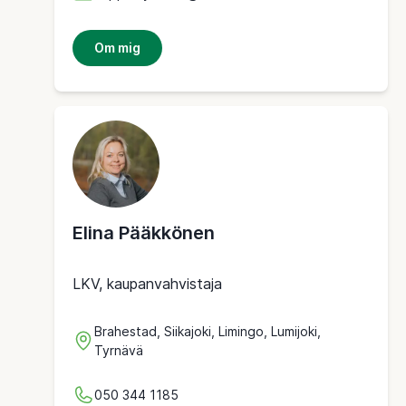
Om mig
Elina Pääkkönen
LKV, kaupanvahvistaja
Brahestad, Siikajoki, Limingo, Lumijoki,
Tyrnävä
050 344 1185