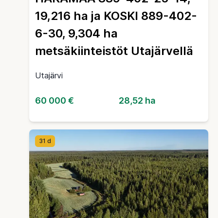
19,216 ha ja KOSKI 889-402-
6-30, 9,304 ha
metsäkiinteistöt Utajärvellä
Utajärvi
60 000 €
28,52 ha
31 d