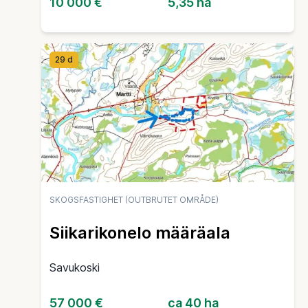
10 000 €
5,35 ha
29 d
SKOGSFASTIGHET (OUTBRUTET OMRÅDE)
Siikarikonelo määräala
Savukoski
57 000 €
ca 40 ha