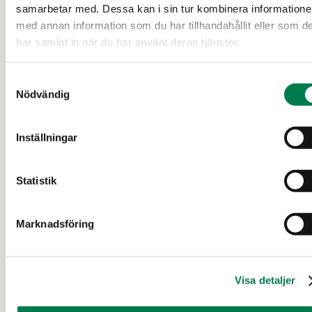
samarbetar med. Dessa kan i sin tur kombinera information
med annan information som du har tillhandahållit eller som d
94 000 €
ca 45,6 ha
har samlat in när du har använt deras tjänster.
Samtyckesval
25 d
Nödvändig
Inställningar
Statistik
Marknadsföring
SKOGSFASTIGHET (OUTBRUTET OMRÅDE)
Värkkikangas 563-403-6-41
Visa detaljer
Oulainen