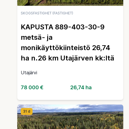
SKOGSFASTIGHET (FASTIGHET)
KAPUSTA 889-403-30-9
metsä- ja
monikäyttökiinteistö 26,74
ha n.26 km Utajärven kk:ltä
Utajärvi
78 000 €
26,74 ha
31 d