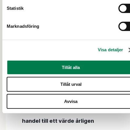
Statistik
26 000+
Marknadsföring
intresserade köpare
Visa detaljer
50 000+
Tillåt alla
hektar säljs årligen
Tillåt urval
200 M€+
Avvisa
handel till ett värde årligen