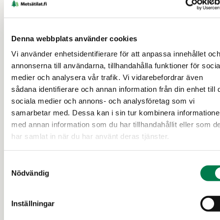
Oavsett om du säljer för första gången eller redan är
en erfaren säljare svarar våra experter gärna på alla
Denna webbplats använder cookies
frågor gällande skogen, försäljningen och till exempel
Vi använder enhetsidentifierare för att anpassa innehållet oc
beskattningen.
annonserna till användarna, tillhandahålla funktioner för socia
medier och analysera vår trafik. Vi vidarebefordrar även
Hitta den närmaste förmedlaren
sådana identifierare och annan information från din enhet till 
sociala medier och annons- och analysföretag som vi
samarbetar med. Dessa kan i sin tur kombinera information
med annan information som du har tillhandahållit eller som d
har samlat in när du har använt deras tjänster.
396
Samtyckesval
Nödvändig
objekt till salu
Inställningar