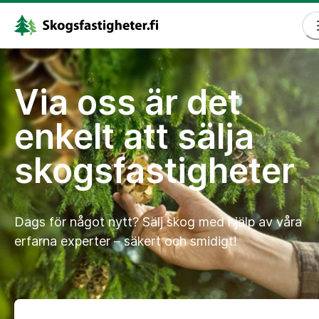
Via oss är det
enkelt att sälja
skogsfastigheter
Dags för något nytt? Sälj skog med hjälp av våra
erfarna experter – säkert och smidigt!