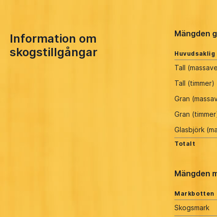
Mängden g
Information om
skogstillgångar
Huvudsaklig
Tall (massav
Tall (timmer)
Gran (massa
Gran (timmer
Glasbjörk (m
Totalt
Mängden m
Markbotten
Skogsmark