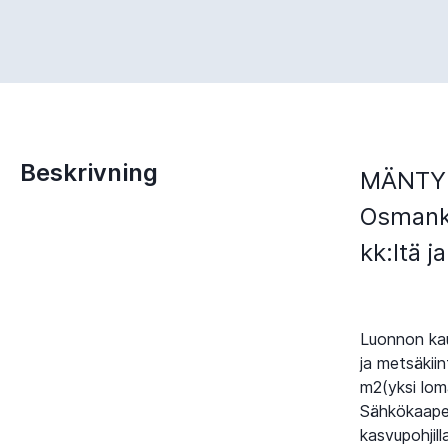
Beskrivning
MÄNTYRI
Osmanka
kk:ltä 
Luonnon kau
ja metsäkii
m2(yksi loma
Sähkökaapeli
kasvupohjil