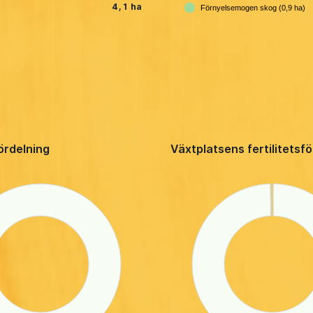
4,1 ha
Förnyelsemogen skog (0,9 ha)
ördelning
Växtplatsens fertilitetsf