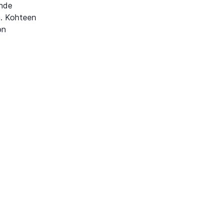
ohde
n. Kohteen
on