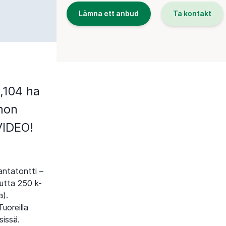
Lämna ett anbud
Ta kontakt
,104 ha
mon
VIDEO!
antatontti –
eutta 250 k-
a).
uoreilla
sissä.