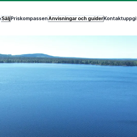
p
Priskompassen
Kontaktuppgi
Sälj
Anvisningar och guider