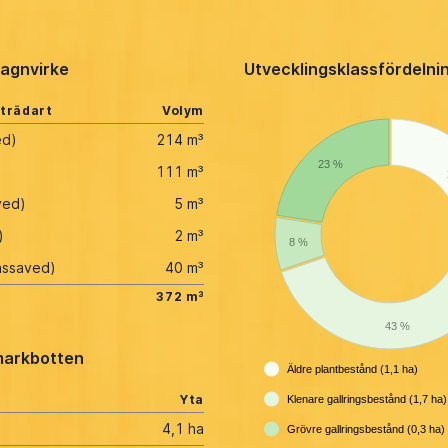
agnvirke
Utvecklingsklassfördelni
 trädart
Volym
ed)
214 m³
23 %
111 m³
ved)
5 m³
)
2 m³
8 %
assaved)
40 m³
372 m³
43 %
arkbotten
Äldre plantbestånd (1,1 ha)
Yta
Klenare gallringsbestånd (1,7 ha)
4,1 ha
Grövre gallringsbestånd (0,3 ha)