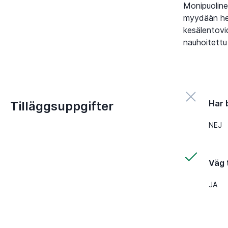
Monipuoline
myydään het
kesälentovi
nauhoitettu
Har 
Tilläggsuppgifter
NEJ
Väg t
JA