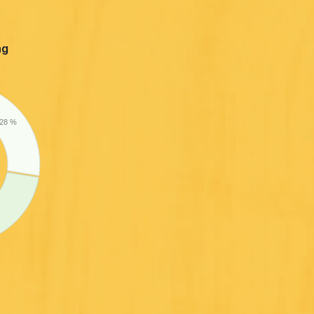
ng
28 %