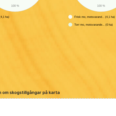
100 %
100 %
4,1 ha)
Frisk mo, motsvarand... (4,1 ha)
Torr mo, motsvarande... (0 ha)
n om skogstillgångar på karta