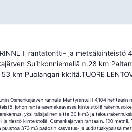
NNE II rantatontti- ja metsäkiinteistö 4
järven Suihkonniemellä n.28 km Palta
ja 53 km Puolangan kk:ltä.TUORE LENTO
niin Osmankajärven rannalla Mäntyranta II 4,104 hehtaarin r
nteistö, johon ranta-asemakaavassa kiinteistöllä rakennusoik
rakennus, yksi tulisijallinen aitta 30 k-m3 ja talousrakennuksi
 ja tiestö kiinteistöllä. Osmankajärven rantaa n. 120 metriä. T
la puustoa 373 m3 pääosin kasvatus- ja uudistuskypsissä met