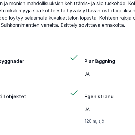
n ja monien mahdollisuuksien kehittämis- ja sijoituskohde. K
i mikäli myyjä saa kohteesta hyväksyttävän ostotarjoukse
deo löytyy selaamalla kuvaluettelon lopusta. Kohteen rajoja 
 Suihkonnimentien varrelta. Esittely sovittava ennakolta.
byggnader
Planläggning
JA
ill objektet
Egen strand
JA
120 m, sjö