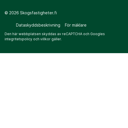
©
2026
Skogsfastigheter.fi
Dataskyddsbeskrivning
För mäklare
Den här webbplatsen skyddas av reCAPTCHA och Googles
integritetspolicy
och
villkor
gäller.