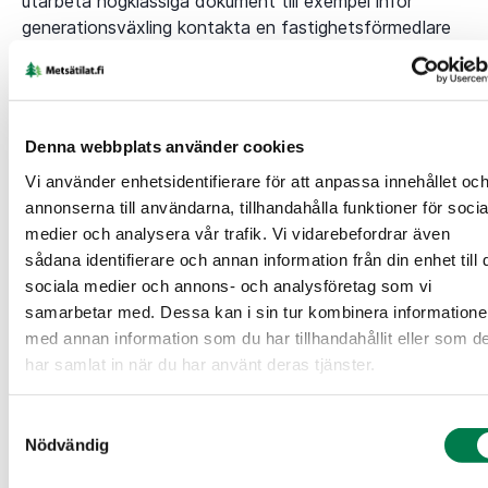
utarbeta högklassiga dokument till exempel inför
generationsväxling kontakta en fastighetsförmedlare
hos Skogsfastigheter.fi. Våra fastighetsförmedlare
berättar gärna mera om avgifter för tjänsterna.
Bestyrkande av fastighetsköp
Denna webbplats använder cookies
Ett traditionellt köp utförs i närvaro av ett köpvittne.
Vi använder enhetsidentifierare för att anpassa innehållet oc
Köpvittnet kontrollerar parternas identitet och
annonserna till användarna, tillhandahålla funktioner för socia
meddelar Lantmäteriverket om fastighetsöverlåtelsen
medier och analysera vår trafik. Vi vidarebefordrar även
efter undertecknandet. Under vissa förutsättningar
sådana identifierare och annan information från din enhet till 
kan köpvittnet samtidigt ansöka om lagfart.
sociala medier och annons- och analysföretag som vi
Köpvittnet tar ut ett arvode som år 2025 är 138 euro.
samarbetar med. Dessa kan i sin tur kombinera information
med annan information som du har tillhandahållit eller som d
Om köpet genomförs i Lantmäteriverkets elektroniska
har samlat in när du har använt deras tjänster.
fastighetsöverlåtelsetjänst behövs inget köpvittne.
Det elektroniska systemet identifierar parterna med
Samtyckesval
stark autentisering. Köpebrevet utarbetas och
Nödvändig
undertecknas elektroniskt i tjänsten. Tjänsten kostar