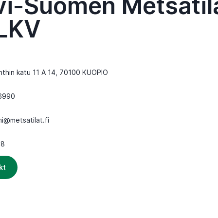
vi-Suomen Metsätil
LKV
nthin katu 11 A 14, 70100 KUOPIO
6990
mi@metsatilat.fi
-8
kt