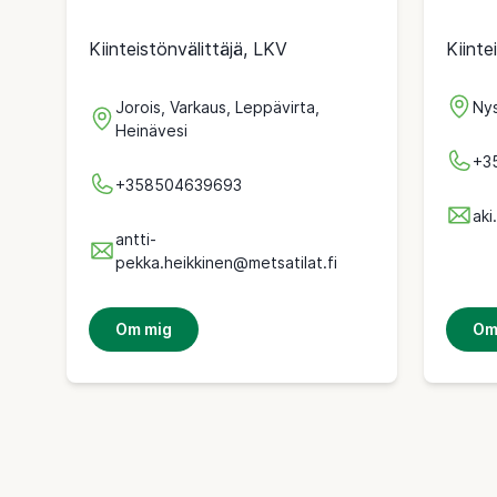
Kiinteistönvälittäjä, LKV
Kiinte
Jorois, Varkaus, Leppävirta,
Nys
Heinävesi
+3
+358504639693
aki
antti-
pekka.heikkinen@metsatilat.fi
Om mig
Om