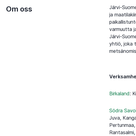
Järvi-Suome
Om oss
ja maatilak
paikallistu
varmuutta ja
Järvi-Suome
yhtiö, joka 
metsänomist
Verksamh
Birkaland
:
K
Södra Savo
Juva, Kanga
Pertunmaa, 
Rantasalmi,