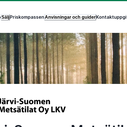
p
Priskompassen
Kontaktuppgi
Sälj
Anvisningar och guider