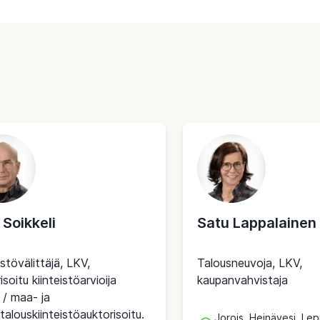
 Soikkeli
Satu Lappalainen
istövälittäjä, LKV,
Talousneuvoja, LKV,
isoitu kiinteistöarvioija
kaupanvahvistaja
 / maa- ja
alouskiinteistöauktorisoitu.
Jorois, Heinävesi, Lep