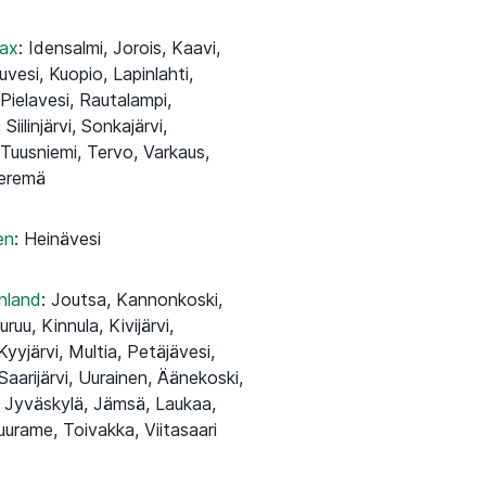
lax
:
Idensalmi, Jorois, Kaavi,
ruvesi, Kuopio, Lapinlahti,
Pielavesi, Rautalampi,
iilinjärvi, Sonkajärvi,
 Tuusniemi, Tervo, Varkaus,
ieremä
en
:
Heinävesi
inland
:
Joutsa, Kannonkoski,
ruu, Kinnula, Kivijärvi,
yyjärvi, Multia, Petäjävesi,
Saarijärvi, Uurainen, Äänekoski,
 Jyväskylä, Jämsä, Laukaa,
urame, Toivakka, Viitasaari