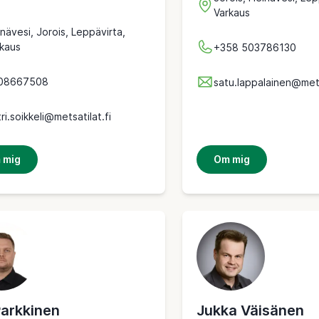
Varkaus
nävesi, Jorois, Leppävirta,
kaus
+358 503786130
08667508
satu.lappalainen@mets
ri.soikkeli@metsatilat.fi
 mig
Om mig
Parkkinen
Jukka Väisänen