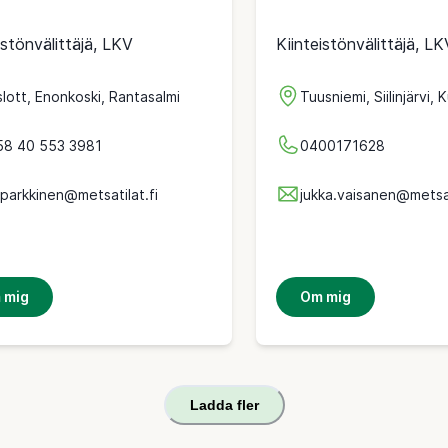
istönvälittäjä, LKV
Kiinteistönvälittäjä, LK
lott, Enonkoski, Rantasalmi
Tuusniemi, Siilinjärvi, 
58 40 553 3981
0400171628
.parkkinen@metsatilat.fi
jukka.vaisanen@metsat
 mig
Om mig
Ladda fler