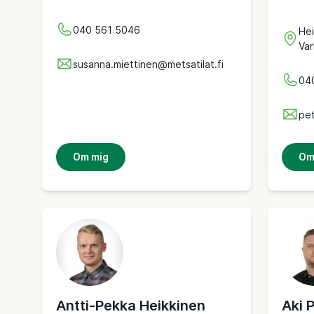
040 561 5046
Hei
Var
susanna.miettinen@metsatilat.fi
04
pet
Om mig
Om
Antti-Pekka Heikkinen
Aki 