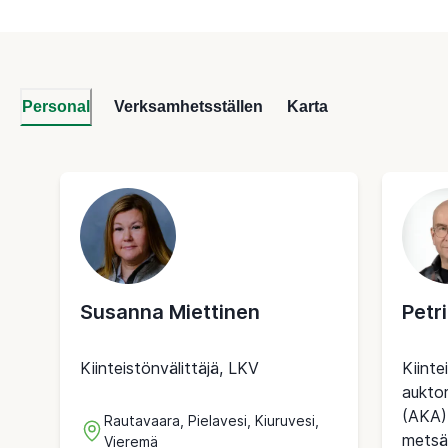
Personal
Verksamhetsställen
Karta
Susanna Miettinen
Petri
Kiinteistönvälittäjä, LKV
Kiinte
auktor
(AKA)
Rautavaara, Pielavesi, Kiuruvesi,
metsät
Vieremä