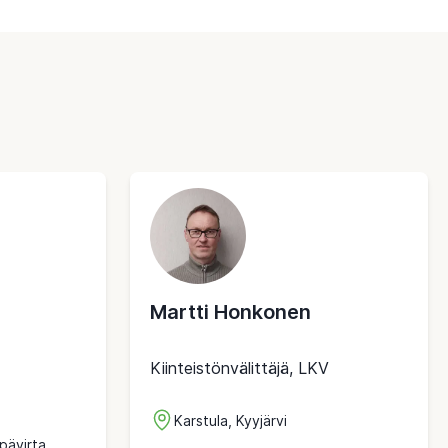
Martti Honkonen
Kiinteistönvälittäjä, LKV
Karstula, Kyyjärvi
pävirta,