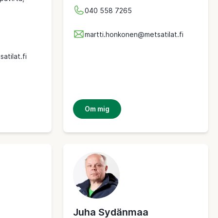
040 558 7265
martti.honkonen@metsatilat.fi
atilat.fi
Om mig
Juha Sydänmaa