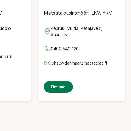
V
Metsätalousinsinööri, LKV, YKV
Kuopio
Keuruu, Multia, Petäjävesi,
Saarijärvi
0400 549 129
ilat.fi
juha.sydanmaa@metsatilat.fi
Om mig