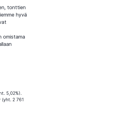
n, tonttien
äjiemme hyvä
vat
en omistama
allaan
ht. 5,02%).
 (yht. 2 761