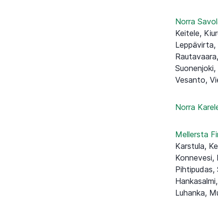
Norra Savo
Keitele, Kiu
Leppävirta, 
Rautavaara, S
Suonenjoki,
Vesanto, V
Norra Karel
Mellersta F
Karstula, Keu
Konnevesi, K
Pihtipudas, 
Hankasalmi,
Luhanka, Mu