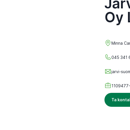
Jär
Oy 
Minna Ca
045 341 
jarvi-suo
1109477
Ta konta