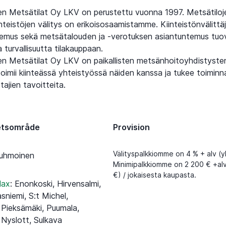
n Metsätilat Oy LKV on perustettu vuonna 1997. Metsätiloje
iinteistöjen välitys on erikoisosaamistamme. Kiinteistönvälitt
ntemus sekä metsätalouden ja -verotuksen asiantuntemus tuo
 turvallisuutta tilakauppaan.
n Metsätilat Oy LKV on paikallisten metsänhoitoyhdistyst
toimii kiinteässä yhteistyössä näiden kanssa ja tukee toiminn
ajien tavoitteita.
etsområde
Provision
Välityspalkkiomme on 4 % + alv (y
uhmoinen
Minimipalkkiomme on 2 200 € +alv
€) / jokaisesta kaupasta.
lax
:
Enonkoski, Hirvensalmi,
sniemi, S:t Michel,
Pieksämäki, Puumala,
 Nyslott, Sulkava