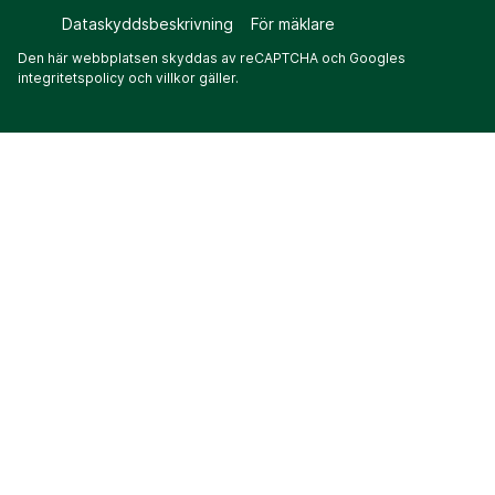
Dataskyddsbeskrivning
För mäklare
Den här webbplatsen skyddas av reCAPTCHA och Googles
integritetspolicy
och
villkor
gäller.