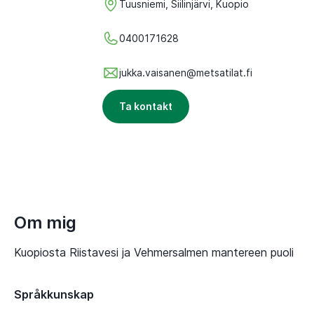
Tuusniemi, Siilinjärvi, Kuopio
0400171628
jukka.vaisanen@metsatilat.fi
Ta kontakt
Om mig
Kuopiosta Riistavesi ja Vehmersalmen mantereen puoli
Språkkunskap