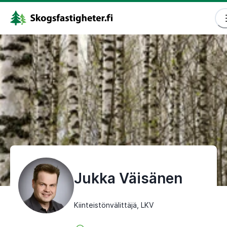
Jukka Väisänen
Kiinteistönvälittäjä, LKV