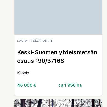
SAMFÄLLD SKOG (ANDEL)
Keski-Suomen yhteismetsän
osuus 190/37168
Kuopio
48 000 €
ca 1 950 ha