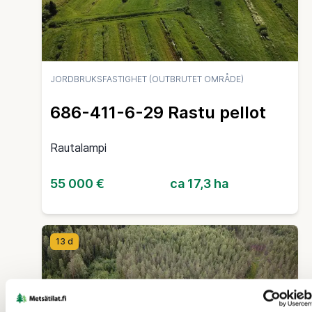
JORDBRUKSFASTIGHET (OUTBRUTET OMRÅDE)
686-411-6-29 Rastu pellot
Rautalampi
55 000 €
ca 17,3 ha
13 d