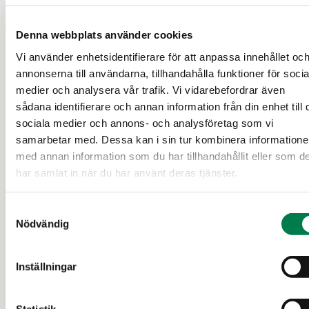
Denna webbplats använder cookies
Vi använder enhetsidentifierare för att anpassa innehållet oc
SKOGSFASTIGHET (OUTBRUTET OMRÅDE)
annonserna till användarna, tillhandahålla funktioner för socia
medier och analysera vår trafik. Vi vidarebefordrar även
239-405-5-72 RANTALA
sådana identifierare och annan information från din enhet till 
sociala medier och annons- och analysföretag som vi
määräala
samarbetar med. Dessa kan i sin tur kombinera information
med annan information som du har tillhandahållit eller som d
Keitele
har samlat in när du har använt deras tjänster.
100 000 €
ca 21,5 ha
Samtyckesval
Nödvändig
Inställningar