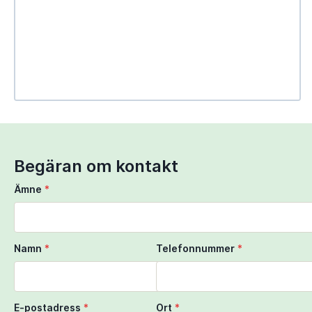
Use Ctrl + scroll to zoom the map
Use two fingers to move the map
Begäran om kontakt
Ämne
*
Namn
*
Telefonnummer
*
E-postadress
*
Ort
*