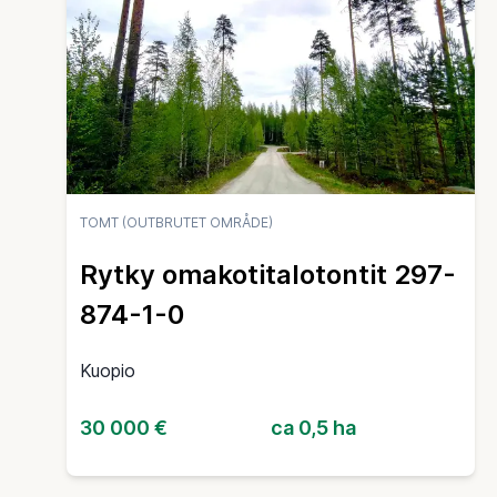
TOMT (OUTBRUTET OMRÅDE)
Rytky omakotitalotontit 297-
874-1-0
Kuopio
30 000 €
ca 0,5 ha