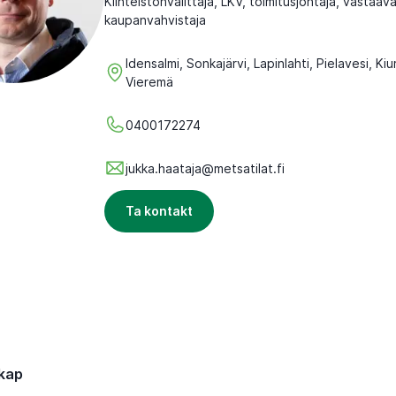
Kiinteistönvälittäjä, LKV, toimitusjohtaja, vastaava
kaupanvahvistaja
Idensalmi, Sonkajärvi, Lapinlahti, Pielavesi, Kiu
Vieremä
0400172274
jukka.haataja@metsatilat.fi
Ta kontakt
kap