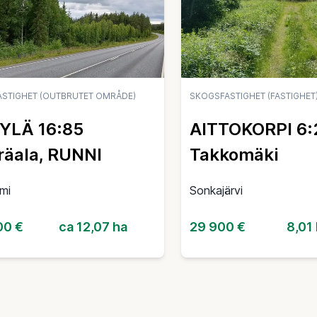
STIGHET (OUTBRUTET OMRÅDE)
SKOGSFASTIGHET (FASTIGHET
YLÄ 16:85
AITTOKORPI 6:
äala, RUNNI
Takkomäki
mi
Sonkajärvi
00 €
ca 12,07 ha
29 900 €
8,01