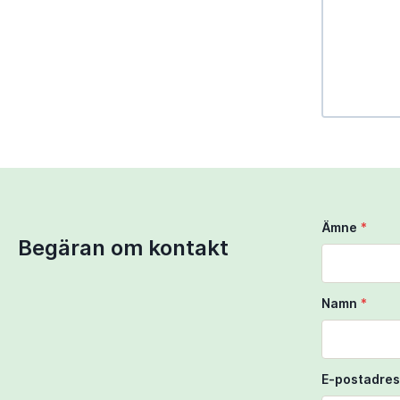
Use Ctrl + 
Use two fi
Ämne
*
Begäran om kontakt
Namn
*
E-postadres