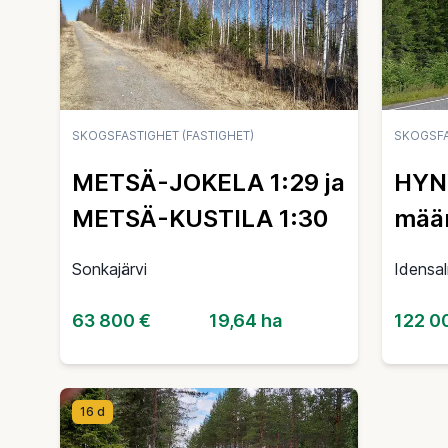
SKOGSFASTIGHET (FASTIGHET)
SKOGSFA
METSÄ-JOKELA 1:29 ja
HYN
METSÄ-KUSTILA 1:30
määr
Sonkajärvi
Idensal
63 800 €
19,64 ha
122 0
16 d