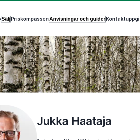
p
Priskompassen
Kontaktuppgi
Sälj
Anvisningar och guider
Jukka Haataja