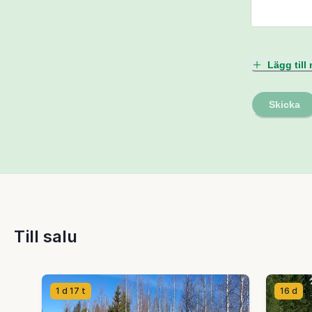
Lägg til
Skicka
Till salu
1 d 17 t
16 d