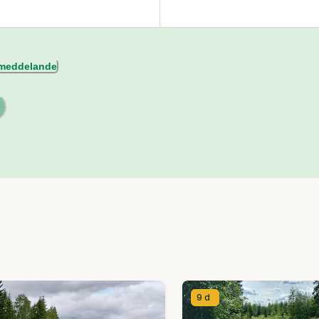
l meddelande
9 d