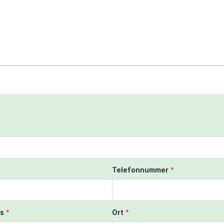
scroll to zoom the map
ngers to move the map
Telefonnummer
*
s
*
Ort
*