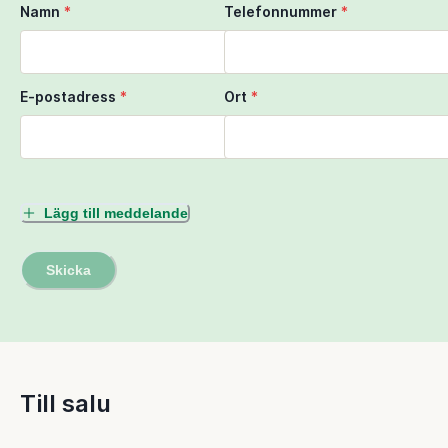
Namn
*
Telefonnummer
*
E-postadress
*
Ort
*
Lägg till meddelande
Skicka
Till salu