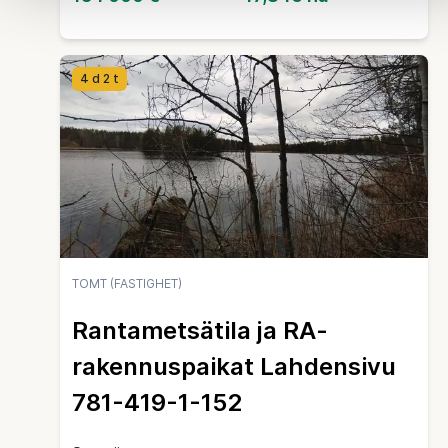
4 d 2 t
TOMT (FASTIGHET)
Rantametsätila ja RA-
rakennuspaikat Lahdensivu
781-419-1-152