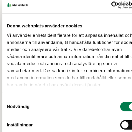
18 d
Denna webbplats använder cookies
Vi använder enhetsidentifierare för att anpassa innehållet oc
annonserna till användarna, tillhandahålla funktioner för socia
medier och analysera vår trafik. Vi vidarebefordrar även
sådana identifierare och annan information från din enhet till 
sociala medier och annons- och analysföretag som vi
samarbetar med. Dessa kan i sin tur kombinera information
med annan information som du har tillhandahållit eller som d
SKOGSFASTIGHET (FASTIGHET)
har samlat in när du har använt deras tjänster.
Viluksela 11:6, Hämeenlinna
Samtyckesval
Nödvändig
Tavastehus
80 000 €
19,45 ha
Inställningar