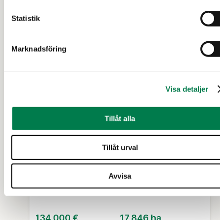
Statistik
5 d 2 t
Marknadsföring
Visa detaljer
Tillåt alla
JORDBRUKSFASTIGHET (FASTIGHET)
Maa- ja metsätila Leppäaho I
Tillåt urval
560-425-28-1
Avvisa
Orimattila
134 000 €
17,846 ha