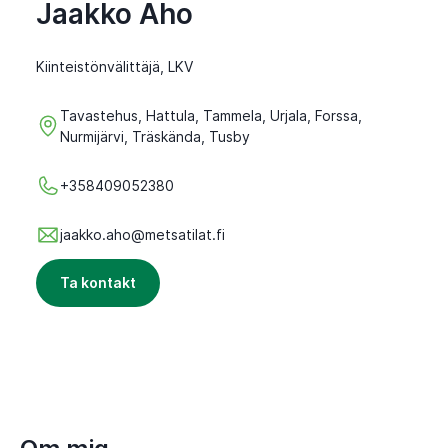
Jaakko Aho
Kiinteistönvälittäjä, LKV
Tavastehus, Hattula, Tammela, Urjala, Forssa,
Nurmijärvi, Träskända, Tusby
+358409052380
jaakko.aho@metsatilat.fi
Ta kontakt