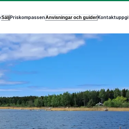
p
Priskompassen
Kontaktuppgi
Sälj
Anvisningar och guider