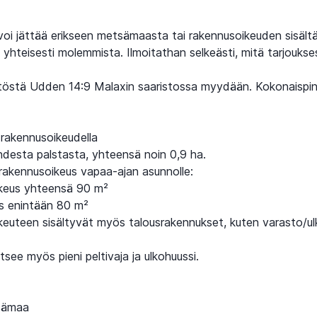
voi jättää erikseen metsämaasta tai rakennusoikeuden sisält
 yhteisesti molemmista. Ilmoitathan selkeästi, mitä tarjoukse
stöstä Udden 14:9 Malaxin saaristossa myydään. Kokonaispin
 rakennusoikeudella
desta palstasta, yhteensä noin 0,9 ha.
 rakennusoikeus vapaa-ajan asunnolle:
keus yhteensä 90 m²
s enintään 80 m²
euteen sisältyvät myös talousrakennukset, kuten varasto/u
aitsee myös pieni peltivaja ja ulkohuussi.
sämaa