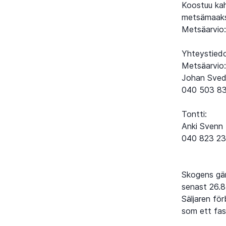
Koostuu kah
metsämaaks
Metsäarvio:
Yhteystied
Metsäarvio:
Johan Sved
040 503 8
Tontti:
Anki Svenn
040 823 2
Skogens gä
senast 26.8
Säljaren fö
som ett fas