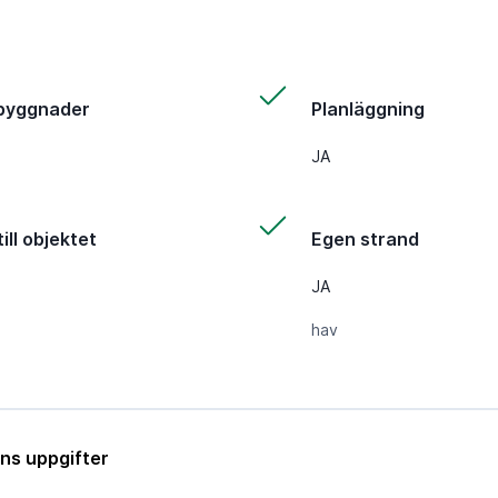
byggnader
Planläggning
JA
ill objektet
Egen strand
JA
hav
ns uppgifter