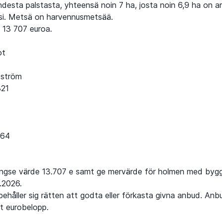
desta palstasta, yhteensä noin 7 ha, josta noin 6,9 ha on ar
i. Metsä on harvennusmetsää.
 13 707 euroa.
ot
ström
321
364
ngse värde 13.707 e samt ge mervärde för holmen med bygg
.2026.
rbehåller sig rätten att godta eller förkasta givna anbud. An
t eurobelopp.