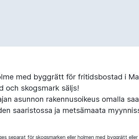
lme med byggrätt för fritidsbostad i Ma
d och skogsmark säljs!
jan asunnon rakennusoikeus omalla saar
en saaristossa ja metsämaata myynnis
es separat för skogsmarken eller holmen med byggrätt ell