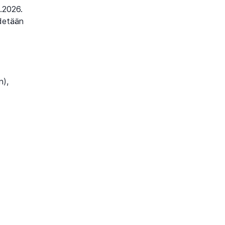
8.2026.
ydetään
n),