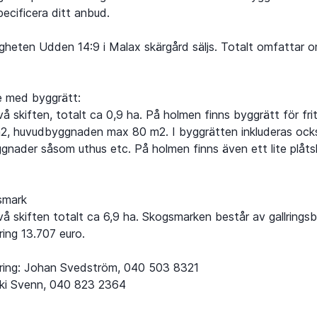
pecificera ditt anbud.
igheten Udden 14:9 i Malax skärgård säljs. Totalt omfattar 
e med byggrätt:
å skiften, totalt ca 0,9 ha. På holmen finns byggrätt för fri
2, huvudbyggnaden max 80 m2. I byggrätten inkluderas ock
nader såsom uthus etc. På holmen finns även ett lite plåtsk
smark
vå skiften totalt ca 6,9 ha. Skogsmarken består av gallrings
ing 13.707 euro.
ring: Johan Svedström, 040 503 8321
ki Svenn, 040 823 2364