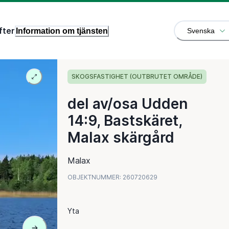
fter
Information om tjänsten
Svenska
SKOGSFASTIGHET (OUTBRUTET OMRÅDE)
del av/osa Udden
14:9, Bastskäret,
Malax skärgård
Malax
OBJEKTNUMMER
:
260720629
Yta