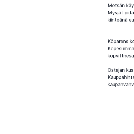
Metsän käyp
Myyjät pidä
kiinteänä e
Köparens k
Köpesumma,
köpvittnesa
Ostajan kus
Kauppahinta
kaupanvahvi