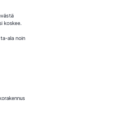
ävästä
si koskee.
ta-ala noin
lkorakennus