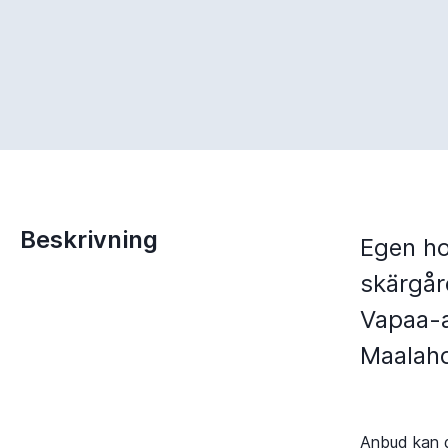
Beskrivning
Egen ho
skärgår
Vapaa-a
Maalahd
Anbud kan g