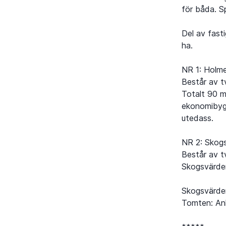
för båda. S
Del av fast
ha.
NR 1: Holm
Består av tv
Totalt 90 m
ekonomibygg
utedass.
NR 2: Skog
Består av t
Skogsvärder
Skogsvärde
Tomten: An