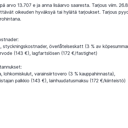
ä arvo 13.707 e ja anna lisäarvo saaresta. Tarjous viim. 26.
ttävät oikeuden hyväksyä tai hylätä tarjoukset. Tarjous py
urohintana.
ostnader:
 styckningskostnader, överlåtelseskatt (3 % av köpesumma
rvode (143 €), lagfartslösen (172 €/fastighet)
tannukset:
, lohkomiskulut, varainsiirtovero (3 % kauppahinnasta),
stajan palkkio (143 €), lainhuudatusmaksu (172 €/kiinteistö)