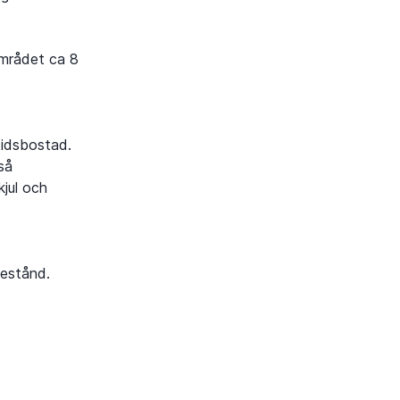
området ca 8
tidsbostad.
så
jul och
bestånd.