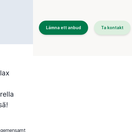
Lämna ett anbud
Ta kontakt
lax
ella
sä!
er gemensamt