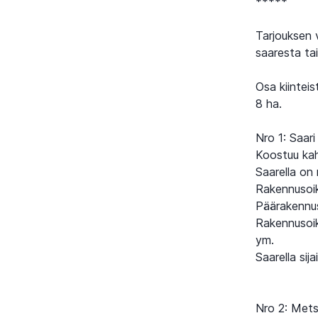
*****
Tarjouksen 
saaresta tai
Osa kiintei
8 ha.
Nro 1: Saari
Koostuu kah
Saarella on
Rakennusoi
Päärakennu
Rakennusoik
ym.
Saarella sij
Nro 2: Met