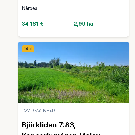
Närpes
34 181 €
2,99 ha
16 d
TOMT (FASTIGHET)
Björkliden 7:83,