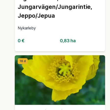
Jungarvägen/Jungarintie,
Jeppo/Jepua
Nykarleby
0 €
0,83 ha
16 d