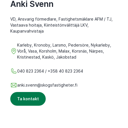
Anki Svenn
VD, Ansvarig förmedlare, Fastighetsmäklare AFM / TJ,
Vastaava hoitaja, Kiinteistönvälittäjä LKV,
Kaupanvahvistaja
Karleby, Kronoby, Larsmo, Pedersöre, Nykarleby,
Vörå, Vasa, Korsholm, Malax, Korsnäs, Närpes,
Kristinestad, Kaskö, Jakobstad
040 823 2364 / +358 40 823 2364
anki.svenn@skogsfastigheter.fi
Ta kontakt