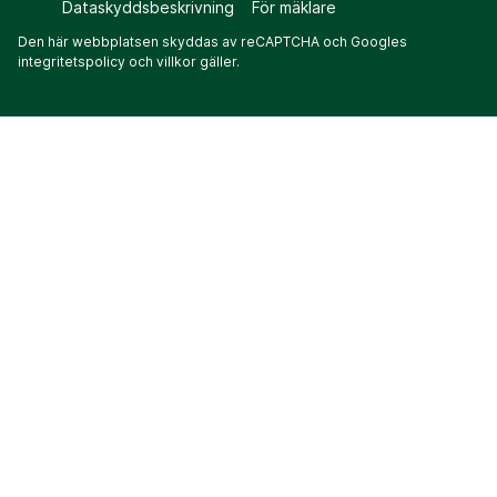
Dataskyddsbeskrivning
För mäklare
Den här webbplatsen skyddas av reCAPTCHA och Googles
integritetspolicy
och
villkor
gäller.