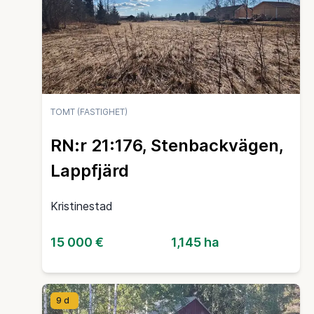
TOMT (FASTIGHET)
RN:r 21:176, Stenbackvägen,
Lappfjärd
Kristinestad
15 000 €
1,145 ha
9 d