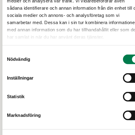
medier och analysera vår trafik. Vi vidarebefordrar även
sådana identifierare och annan information från din enhet till 
sociala medier och annons- och analysföretag som vi
SKOGSFASTIGHET (FASTIGHET)
samarbetar med. Dessa kan i sin tur kombinera information
Skaftung 3:156, Skaftung
med annan information som du har tillhandahållit eller som d
har samlat in när du har använt deras tjänster.
Kristinestad
Samtyckesval
Nödvändig
49 000 €
2,848 ha
Inställningar
9 d
Statistik
Marknadsföring