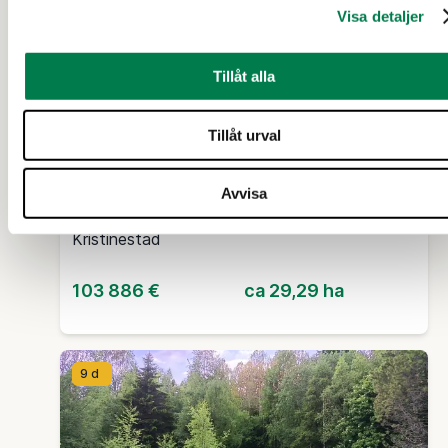
Visa detaljer
SKOGSFASTIGHET (FASTIGHET)
/
SKOGSFASTIGHET
(OUTBRUTET OMRÅDE)
Tillåt alla
Vallskog 32:65 och/ja del
Tillåt urval
av/osa Manngård 32:29,
Lappfjärd/Lapväärtti
Avvisa
Kristinestad
103 886 €
ca 29,29 ha
9 d