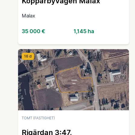
Kopparbyvägen Malax
Malax
35 000 €
1,145 ha
16 d
TOMT (FASTIGHET)
Rigärdan 3:47,