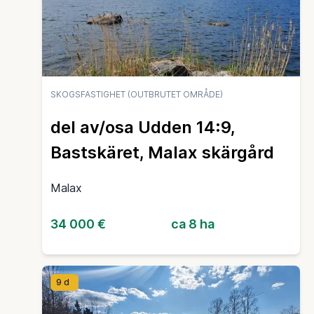
SKOGSFASTIGHET (OUTBRUTET OMRÅDE)
del av/osa Udden 14:9,
Bastskäret, Malax skärgård
Malax
34 000 €
ca 8 ha
9 d