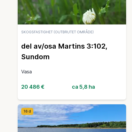
SKOGSFASTIGHET (OUTBRUTET OMRÅDE)
del av/osa Martins 3:102,
Sundom
Vasa
20 486 €
ca 5,8 ha
16 d