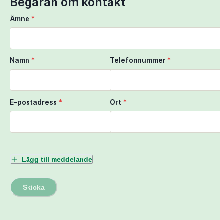
Begäran om kontakt
Ämne
*
Namn
*
Telefonnummer
*
E-postadress
*
Ort
*
Lägg till meddelande
Skicka