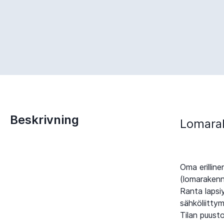
Beskrivning
Lomara
Oma erillin
(lomarakenn
Ranta lapsiy
sähköliittym
Tilan puusto