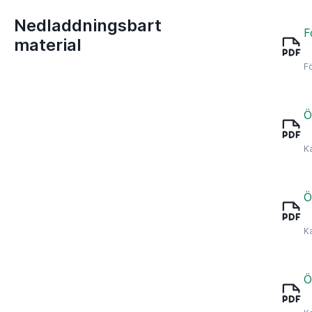
Nedladdningsbart
F
material
F
Ö
K
Ö
K
Ö