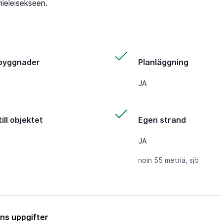
ieleisekseen.
byggnader
Planläggning
JA
ill objektet
Egen strand
JA
noin 55 metriä, sjö
ns uppgifter