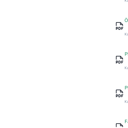
K
Ö
K
P
K
P
K
F