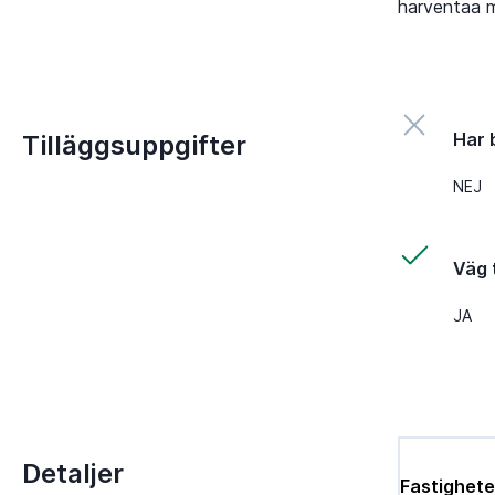
harventaa m
Har 
Tilläggsuppgifter
NEJ
Väg t
JA
Detaljer
Fastighete