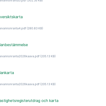
aivannonranta3.pdf
(302.35 KB)
versiktskarta
aivannonranta4.pdf
(280.83 KB)
lanbestämmelse
aivannonranta2026kaava.pdf
(205.13 KB)
lankarta
aivannonranta2026kaava.pdf
(205.13 KB)
astighetsregisterutdrag och karta