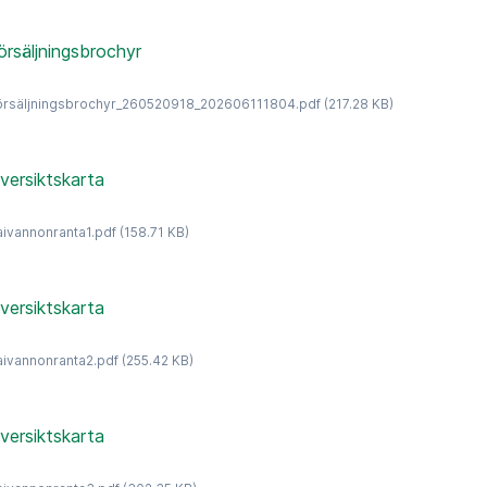
örsäljningsbrochyr
örsäljningsbrochyr_260520918_202606111804.pdf
(217.28 KB)
versiktskarta
aivannonranta1.pdf
(158.71 KB)
versiktskarta
aivannonranta2.pdf
(255.42 KB)
versiktskarta