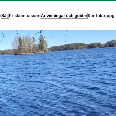
p
Priskompassen
Kontaktuppgi
Sälj
Anvisningar och guider