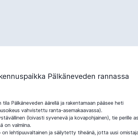
kennuspaikka Pälkäneveden rannassa
en tila Pälkäneveden äärellä ja rakentamaan pääsee heti
usoikeus vahvistettu ranta-asemakaavassa).
stävällinen (loivasti syvenevä ja kovapohjainen), tie perille as
ä on valmiina.
 on lehtipuuvaltainen ja säilytetty tiheänä, jotta uusi omistaj