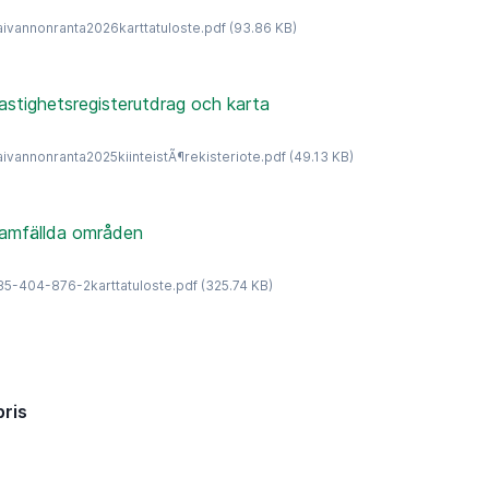
aivannonranta2026karttatuloste.pdf
(93.86 KB)
astighetsregisterutdrag och karta
aivannonranta2025kiinteistÃ¶rekisteriote.pdf
(49.13 KB)
amfällda områden
35-404-876-2karttatuloste.pdf
(325.74 KB)
pris