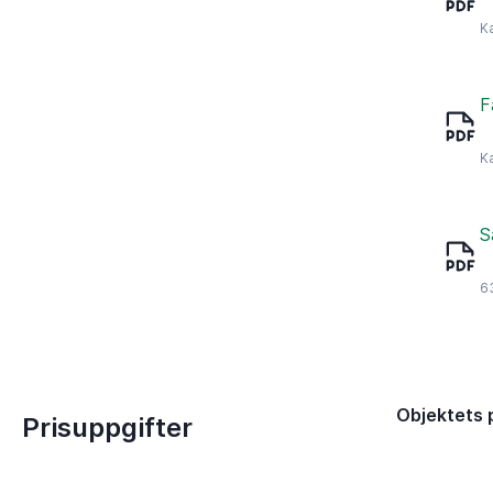
K
F
K
S
6
Objektets 
Prisuppgifter