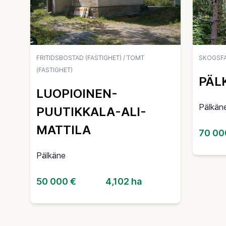
FRITIDSBOSTAD (FASTIGHET)
/
TOMT
SKOGSFA
(FASTIGHET)
PÄL
LUOPIOINEN-
Pälkän
PUUTIKKALA-ALI-
MATTILA
70 00
Pälkäne
50 000 €
4,102 ha