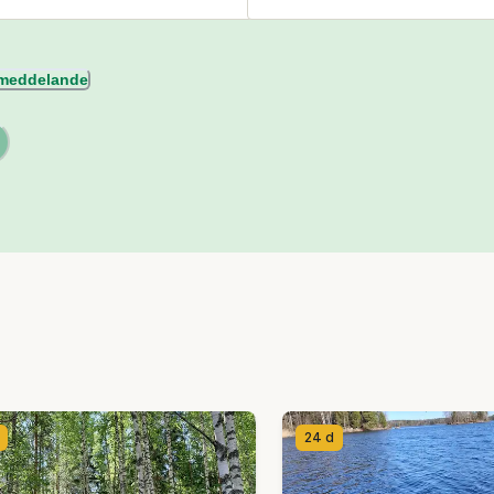
l meddelande
24 d