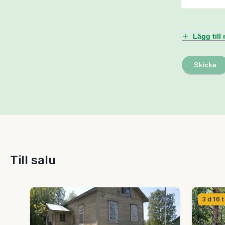
Lägg til
Skicka
Till salu
3 d 16 t