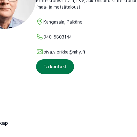
Kiinteistönvälittäjä, LKV, auktorisoitu kiinteistöna
(maa- ja metsätalous)
Kangasala, Pälkäne
040-5803144
oiva.vierikka@mhy.fi
Ta kontakt
kap