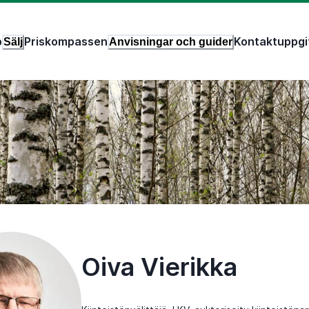
p
Priskompassen
Kontaktuppgi
Sälj
Anvisningar och guider
Oiva Vierikka