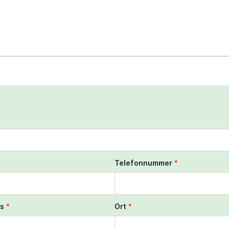
scroll to zoom the map
ngers to move the map
Telefonnummer
*
s
*
Ort
*