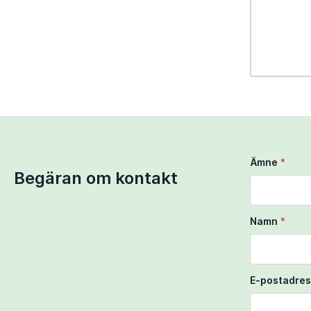
Use Ctrl + 
Use two fi
Ämne
*
Begäran om kontakt
Namn
*
E-postadres