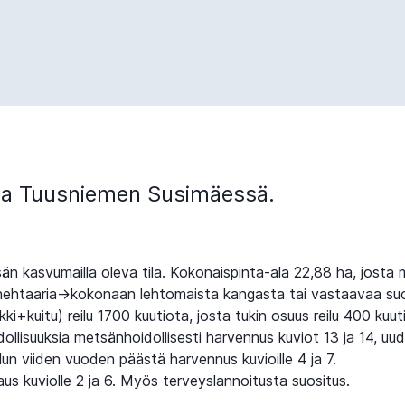
la Tuusniemen Susimäessä.
sän kasvumailla oleva tila. Kokonaispinta-ala 22,88 ha, josta
hehtaaria->kokonaan lehtomaista kangasta tai vastaavaa su
ki+kuitu) reilu 1700 kuutiota, josta tukin osuus reilu 400 kuut
llisuuksia metsänhoidollisesti harvennus kuviot 13 ja 14, uud
ilun viiden vuoden päästä harvennus kuvioille 4 ja 7.
us kuviolle 2 ja 6. Myös terveyslannoitusta suositus.