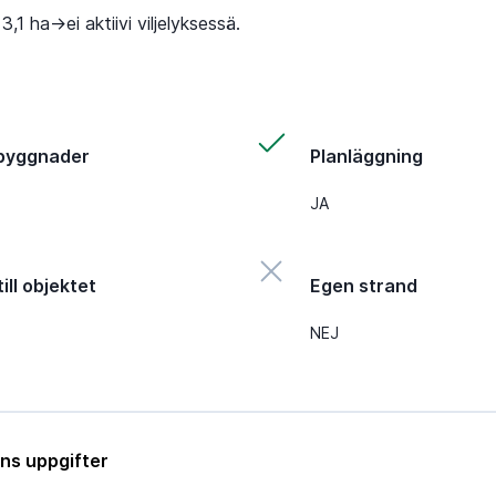
3,1 ha->ei aktiivi viljelyksessä.
byggnader
Planläggning
JA
ill objektet
Egen strand
NEJ
ns uppgifter