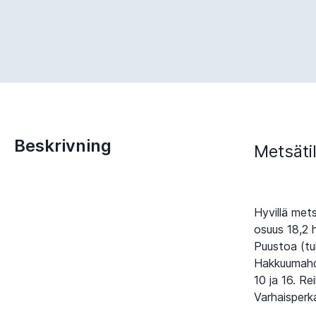
Beskrivning
Metsäti
Hyvillä met
osuus 18,2 
Puustoa (tuk
Hakkuumahdo
10 ja 16. Re
Varhaisperka