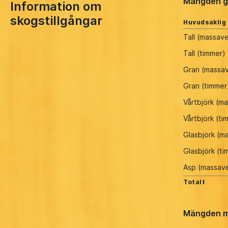
Mängden g
Information om
skogstillgångar
Huvudsaklig
Tall (massav
Tall (timmer)
Gran (massa
Gran (timmer
Vårtbjörk (m
Vårtbjörk (ti
Glasbjörk (m
Glasbjörk (t
Asp (massav
Totalt
Mängden m