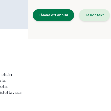
Lämna ett anbud
Ta kontakt
 metsän
ota.
iota.
istettavissa