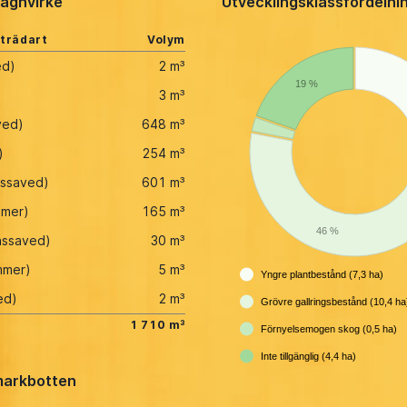
agnvirke
Utvecklingsklassfördelni
 trädart
Volym
ed)
2 m³
19 %
3 m³
ved)
648 m³
)
254 m³
assaved)
601 m³
mmer)
165 m³
46 %
assaved)
30 m³
immer)
5 m³
Yngre plantbestånd (7,3 ha)
ed)
2 m³
Grövre gallringsbestånd (10,4 ha
1 710 m³
Förnyelsemogen skog (0,5 ha)
Inte tillgänglig (4,4 ha)
arkbotten