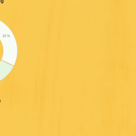
ng
32 %
)