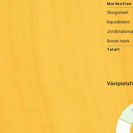
Markbotten
Skogsmark
Impediment
Jordbruksma
Annan mark
Totalt
Växtplatsf