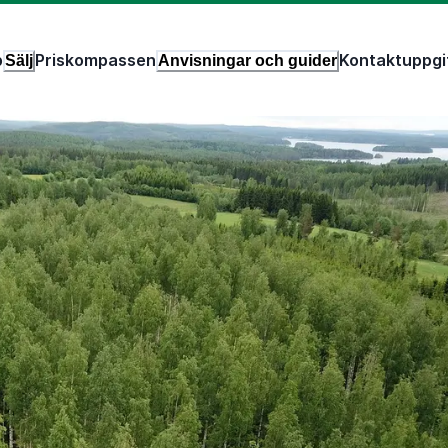
p
Priskompassen
Kontaktuppgi
Sälj
Anvisningar och guider