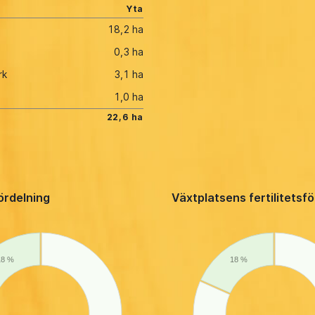
Yta
18,2 ha
0,3 ha
rk
3,1 ha
1,0 ha
22,6 ha
ördelning
Växtplatsens fertilitetsf
18 %
18 %