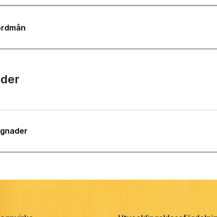
jordmån
der
ggnader