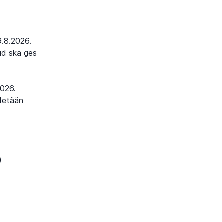
.8.2026.
bud ska ges
2026.
ydetään
)