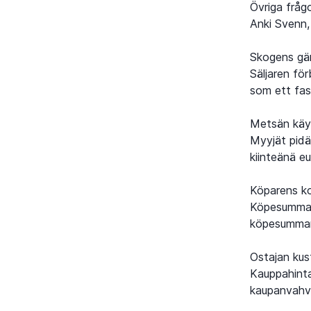
Övriga fråg
Anki Svenn
Skogens gän
Säljaren fö
som ett fas
Metsän käyp
Myyjät pidä
kiinteänä e
Köparens k
Köpesumma, 
köpesumman)
Ostajan kus
Kauppahinta
kaupanvahvi