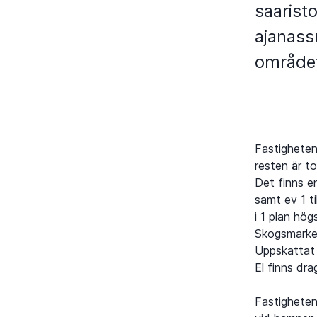
saarist
ajanass
området
Fastigheten
resten är t
Det finns e
samt ev 1 ti
i 1 plan hö
Skogsmarken
Uppskattat 
El finns dra
Fastigheten 