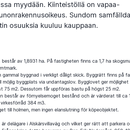
ossa myydään. Kiinteistöllä on vapaa-
unonrakennusoikeus. Sundom samfälld
in osuuksia kuuluu kauppaan.
 består av 1,8931 ha. På fastigheten finns ca 1,7 ha skogsm
omtmark.
n gammal byggnad i verkligt dåligt skick. Byggrätt finns på f
ll möjlig byggplats via undantagslov. Bygglovet ger möjlighet 
gst 75 m2. Dessutom får uppföras bastu på högst 25 m2.
 består av förnyelsemoget bestånd och är värderat till ca 
virkesförråd 384 m3.
get till holmen, men ingen elanslutning för köpeobjektet.
är delägare i Alskärsvillaväg och vilket ger rätt att parkera 