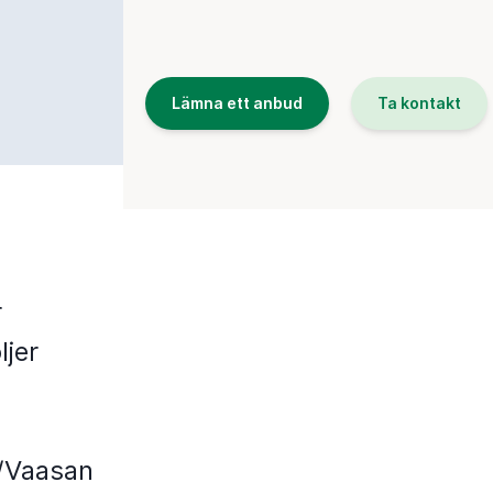
Lämna ett anbud
Ta kontakt
a
r
ljer
n/Vaasan