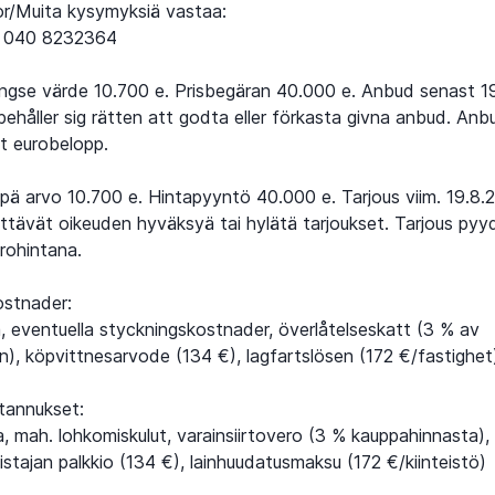
or/Muita kysymyksiä vastaa:
, 040 8232364
gse värde 10.700 e. Prisbegäran 40.000 e. Anbud senast 19
rbehåller sig rätten att godta eller förkasta givna anbud. An
t eurobelopp.
ä arvo 10.700 e. Hintapyyntö 40.000 e. Tarjous viim. 19.8.
ttävät oikeuden hyväksyä tai hylätä tarjoukset. Tarjous py
urohintana.
ostnader:
eventuella styckningskostnader, överlåtelseskatt (3 % av
, köpvittnesarvode (134 €), lagfartslösen (172 €/fastighet
tannukset:
, mah. lohkomiskulut, varainsiirtovero (3 % kauppahinnasta),
stajan palkkio (134 €), lainhuudatusmaksu (172 €/kiinteistö)