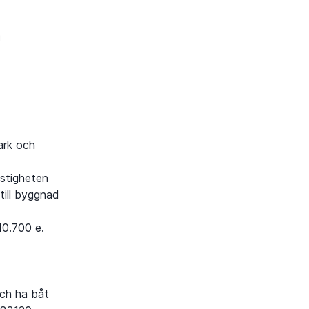
a
ark och
astigheten
till byggnad
10.700 e.
och ha båt