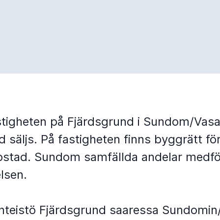
stigheten på Fjärdsgrund i Sundom/Vas
 säljs. På fastigheten finns byggrätt fö
bostad. Sundom samfällda andelar medfö
lsen.
inteistö Fjärdsgrund saaressa Sundomi