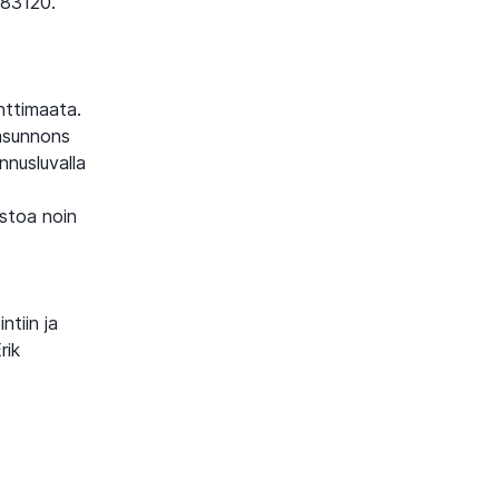
283120.
nttimaata.
nasunnons
nnusluvalla
stoa noin
ntiin ja
rik