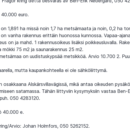
 Frågor kring detta besvaras av Ben-Erik Nedergård, 050 4
 40.000 euro.
lä on 1,891 ha missä noin 1,7 ha metsämaata ja noin, 0,2 ha to
lä on vanha rakennus erittäin huonossa kunnossa. Vapaa-aja
us on ja mahd. 1 rakennusoikeus lisäksi poikkeusluvalla. Rake
a mökki 75 m2 ja saunarakennus 25 m2.
 metsämaa on uudistuskypsää metsikköä. Arvio 10.700 2. Puu
arella, mutta kaupankohteella ei ole sähköliittymä.
on osakkaana Alskärsvillavägissä, mikä antaa oikeuden pysäköi
miseen satamassa. Tähän liittyviin kysymyksiin vastaa Ben-E
 puh. 050 4283120.
ö 40.000 e.
ing/Arvio: Johan Holmfors, 050 5262152.