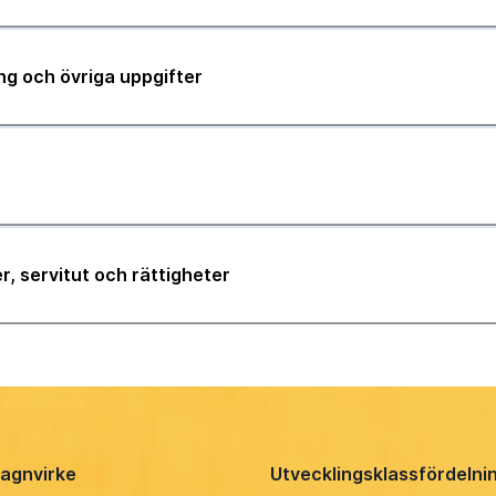
ng och övriga uppgifter
r, servitut och rättigheter
agnvirke
Utvecklingsklassfördelni