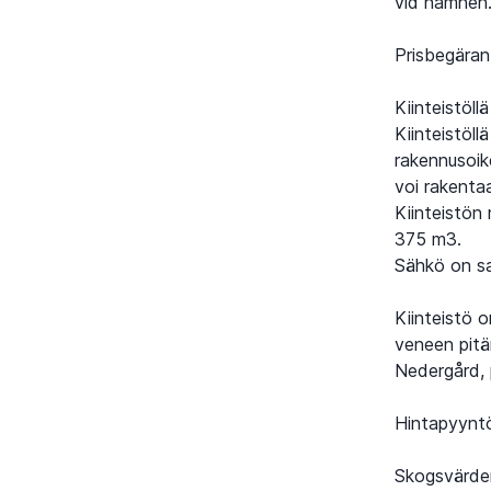
vid hamnen.
Prisbegäran
Kiinteistöl
Kiinteistöl
rakennusoike
voi rakenta
Kiinteistön
375 m3.
Sähkö on sa
Kiinteistö 
veneen pitä
Nedergård,
Hintapyynt
Skogsvärder