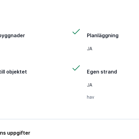
byggnader
Planläggning
JA
ill objektet
Egen strand
JA
hav
ns uppgifter