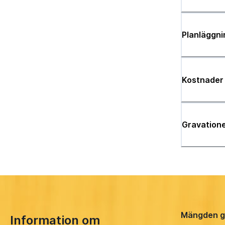
Planläggni
Kostnader
Gravatione
Mängden g
Information om