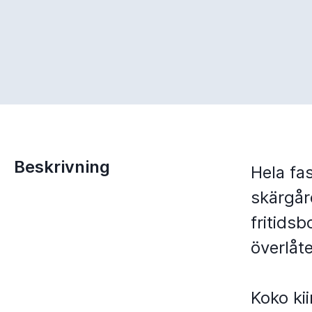
Beskrivning
Hela fa
skärgård
fritids
överlåte
Koko ki