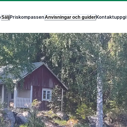
p
Priskompassen
Kontaktuppgi
Sälj
Anvisningar och guider