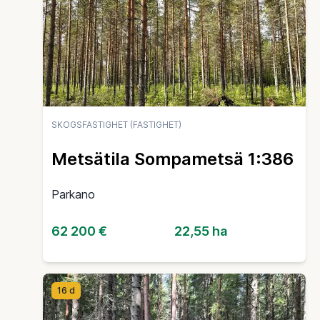
SKOGSFASTIGHET (FASTIGHET)
Metsätila Sompametsä 1:386
Parkano
62 200 €
22,55 ha
16 d