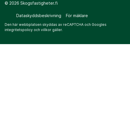
©
2026
Skogsfastigheter.fi
Dataskyddsbeskrivning
För mäklare
Den här webbplatsen skyddas av reCAPTCHA och Googles
integritetspolicy
och
villkor
gäller.