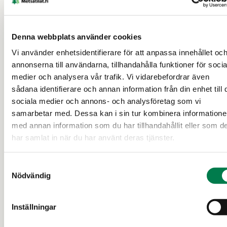
Denna webbplats använder cookies
Vi använder enhetsidentifierare för att anpassa innehållet oc
annonserna till användarna, tillhandahålla funktioner för socia
medier och analysera vår trafik. Vi vidarebefordrar även
sådana identifierare och annan information från din enhet till 
SKOGSFASTIGHET (FASTIGHET)
sociala medier och annons- och analysföretag som vi
samarbetar med. Dessa kan i sin tur kombinera information
Metsätila Lisä-Tuiskula 65:0
med annan information som du har tillhandahållit eller som d
har samlat in när du har använt deras tjänster.
Virdois
Samtyckesval
399 100 €
47,75 ha
Nödvändig
Inställningar
9 d