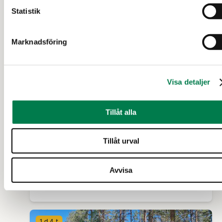
Statistik
Marknadsföring
Visa detaljer
SKOGSFASTIGHET (FASTIGHET)
Metsätilat Harjunsalo ja
Tillåt alla
Harjunsivu
Tillåt urval
Parkano
Avvisa
230 100 €
38,01 ha
1 d 4 t