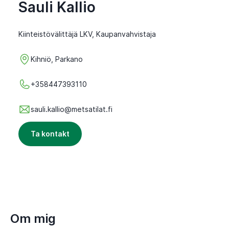
Sauli Kallio
Kiinteistövälittäjä LKV, Kaupanvahvistaja
Kihniö, Parkano
+358447393110
sauli.kallio@metsatilat.fi
Ta kontakt
Om mig