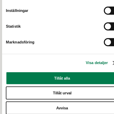
Inställningar
Statistik
Marknadsföring
SKOGSFASTIGHET (FASTIGHET)
Lisä-Niemelä RN:o 1:16
Visa detaljer
Ylöjärvi
Tillåt alla
45 000 €
3,74 ha
Tillåt urval
Avvisa