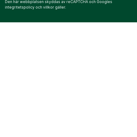
Den här webbplatsen skyddas av reCAPTCHA och Googles
integritetspolicy
och
villkor
gäller.