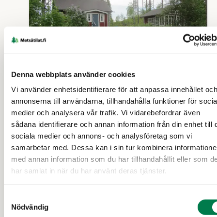
Denna webbplats använder cookies
Vi använder enhetsidentifierare för att anpassa innehållet oc
FRITIDSBOSTAD (FASTIGHET)
annonserna till användarna, tillhandahålla funktioner för socia
Nieminen RN:o 14:26
medier och analysera vår trafik. Vi vidarebefordrar även
sådana identifierare och annan information från din enhet till 
sociala medier och annons- och analysföretag som vi
Virdois
samarbetar med. Dessa kan i sin tur kombinera information
med annan information som du har tillhandahållit eller som d
30 000 €
5,81 ha
har samlat in när du har använt deras tjänster.
Samtyckesval
19 d
Nödvändig