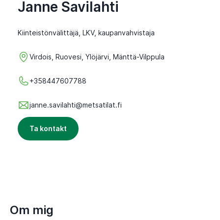
Janne Savilahti
Kiinteistönvälittäjä, LKV, kaupanvahvistaja
Virdois, Ruovesi, Ylöjärvi, Mänttä-Vilppula
+358447607788
janne.savilahti@metsatilat.fi
Ta kontakt
Om mig