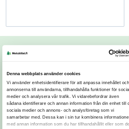
Use Ctrl + scroll to zoom the map
Use two fingers to move the map
Begäran om kontakt
Ämne
*
Denna webbplats använder cookies
Vi använder enhetsidentifierare för att anpassa innehållet oc
Namn
*
Telefonnummer
*
annonserna till användarna, tillhandahålla funktioner för socia
medier och analysera vår trafik. Vi vidarebefordrar även
sådana identifierare och annan information från din enhet till 
sociala medier och annons- och analysföretag som vi
E-postadress
*
Ort
*
samarbetar med. Dessa kan i sin tur kombinera information
med annan information som du har tillhandahållit eller som d