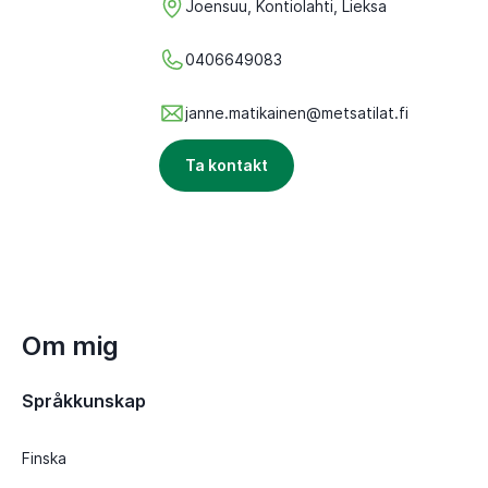
Joensuu, Kontiolahti, Lieksa
0406649083
janne.matikainen@metsatilat.fi
Ta kontakt
Om mig
Språkkunskap
Finska