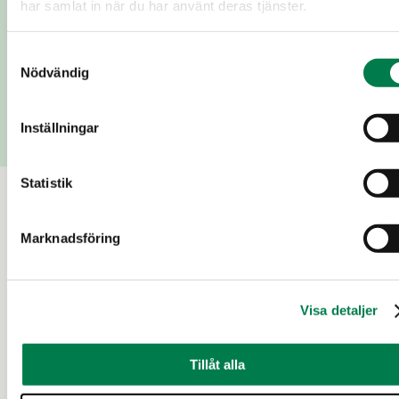
har samlat in när du har använt deras tjänster.
Lägg till meddelande
Samtyckesval
Nödvändig
Skicka
Inställningar
Statistik
Till salu
Marknadsföring
3 d
Visa detaljer
Tillåt alla