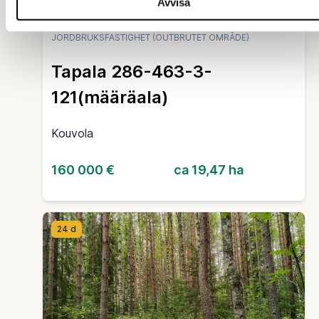
Avvisa
JORDBRUKSFASTIGHET (OUTBRUTET OMRÅDE)
Tapala 286-463-3-
121(määräala)
Kouvola
160 000 €
ca 19,47 ha
24 d