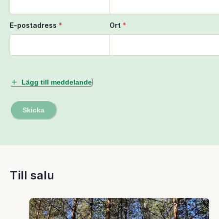
E-postadress
*
Ort
*
Lägg till meddelande
Skicka
Till salu