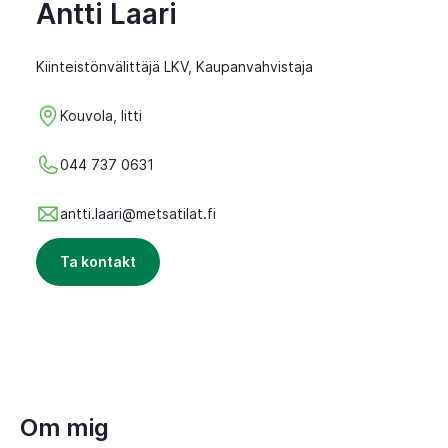
Antti Laari
Kiinteistönvälittäjä LKV, Kaupanvahvistaja
Kouvola, Iitti
044 737 0631
antti.laari@metsatilat.fi
Ta kontakt
Om mig