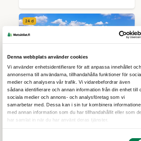
24 d
Denna webbplats använder cookies
Vi använder enhetsidentifierare för att anpassa innehållet oc
annonserna till användarna, tillhandahålla funktioner för socia
medier och analysera vår trafik. Vi vidarebefordrar även
JORDBRUKSFASTIGHET (FASTIGHET)
/
sådana identifierare och annan information från din enhet till 
JORDBRUKSFASTIGHET (OUTBRUTET OMRÅDE)
sociala medier och annons- och analysföretag som vi
samarbetar med. Dessa kan i sin tur kombinera information
Santala II 286-405-2-28, Ali-
med annan information som du har tillhandahållit eller som d
Savisaari 286-455-1-21, Väli-
har samlat in när du har använt deras tjänster.
Savisaari 286-455-1-29,
Samtyckesval