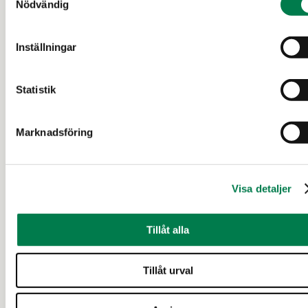
Savisaari 286-455-1-23, Yli-
Nödvändig
Savisaari 286-455-1-25 ja
Inställningar
Tapala 286-463-3-
121(määräala)
Statistik
Kouvola
Marknadsföring
175 000 €
ca 21,96 ha
Visa detaljer
24 d
Tillåt alla
Tillåt urval