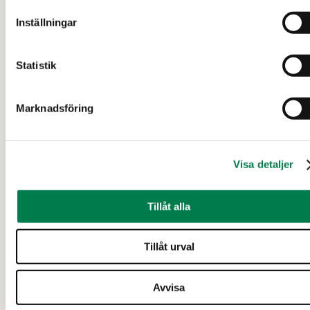
Inställningar
Statistik
Marknadsföring
SKOGSFASTIGHET (FASTIGHET)
YLÄPIHA 167-435-11-115,
Visa detaljer
Uimaharju
Tillåt alla
Joensuu
Tillåt urval
63 000 €
16,14 ha
Avvisa