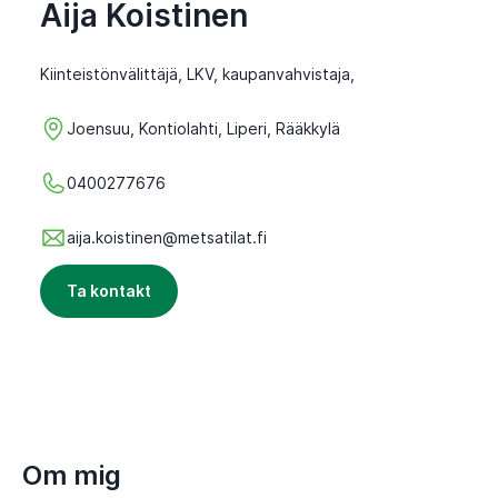
Aija Koistinen
Kiinteistönvälittäjä, LKV, kaupanvahvistaja,
Joensuu, Kontiolahti, Liperi, Rääkkylä
0400277676
aija.koistinen@metsatilat.fi
Ta kontakt
Om mig