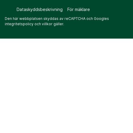
Dataskyddsbeskrivning
För mäklare
Den här webbplatsen skyddas av reCAPTCHA och Googles
integritetspolicy
och
villkor
gäller.