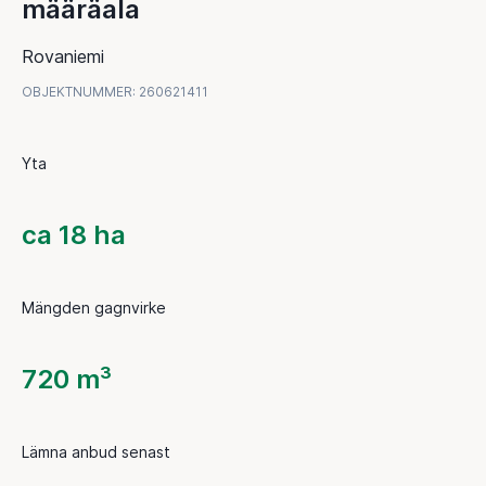
määräala
Rovaniemi
OBJEKTNUMMER
:
260621411
Yta
ca 18 ha
Mängden gagnvirke
720 m³
Lämna anbud senast