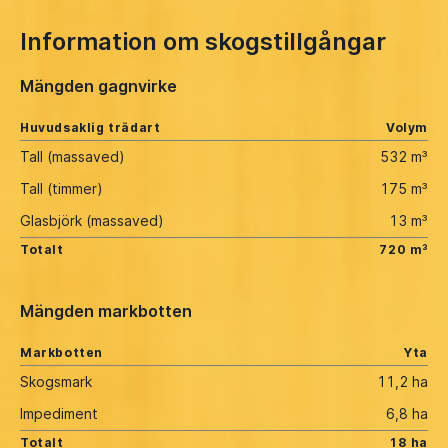
Information om skogstillgångar
Mängden gagnvirke
Huvudsaklig trädart
Volym
Tall (massaved)
532 m³
Tall (timmer)
175 m³
Glasbjörk (massaved)
13 m³
Totalt
720 m³
Mängden markbotten
Markbotten
Yta
Skogsmark
11,2 ha
Impediment
6,8 ha
Totalt
18 ha