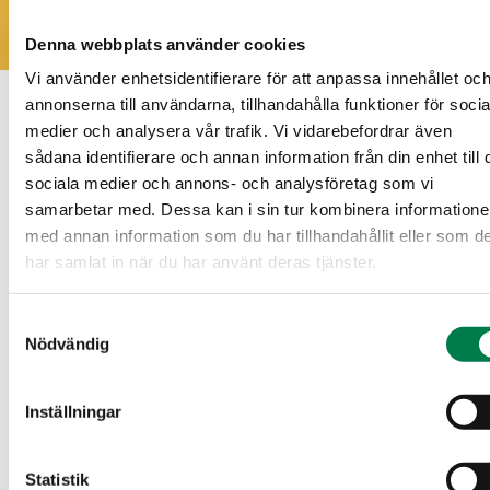
Denna webbplats använder cookies
Vi använder enhetsidentifierare för att anpassa innehållet oc
annonserna till användarna, tillhandahålla funktioner för socia
medier och analysera vår trafik. Vi vidarebefordrar även
Nedladdningsbart material
sådana identifierare och annan information från din enhet till 
sociala medier och annons- och analysföretag som vi
Försäljningsbrochyr
samarbetar med. Dessa kan i sin tur kombinera information
med annan information som du har tillhandahållit eller som d
Försäljningsbrochyr_260621411_202607071018.pdf
har samlat in när du har använt deras tjänster.
(202.26 KB)
Samtyckesval
Nödvändig
Skogsvärdering
MetsÃ¤arvio_IN.pdf
(2.28 MB)
Inställningar
Statistik
Figurkarta