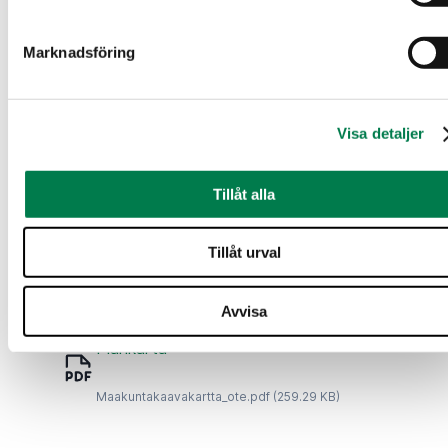
Kuviokartta.pdf
(131.13 KB)
Marknadsföring
Flygbild
Visa detaljer
ilmakuva.png
(2.16 MB)
Tillåt alla
Ytkronmodeller
Tillåt urval
Korkeusmalli.pdf
(404.43 KB)
Avvisa
Plankarta
Maakuntakaavakartta_ote.pdf
(259.29 KB)