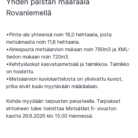
Yhden palstan määräala
Rovaniemellä
•Pinta-ala yhteensä noin 18,0 hehtaaria, josta
metsämaata noin 11,8 hehtaaria.
•Ainespuuta metsäarvion mukaan noin 790m3 ja XML-
tiedon mukaan noin 720m3.
•Kehitysluokat kasvatusmetsää ja taimikkoa. Taimikko
on hoidettu.
•Metsäarvion kuvioluettelosta on yliviivattu kuviot,
jotka eivät kuulu myytävään määräalaan.
Kohde myydään tarjousten perusteella. Tarjoukset
ehtoineen tulee toimittaa Metsätilat.fi- sivuston
kautta 26.8.2026 klo 15.00 mennessä.