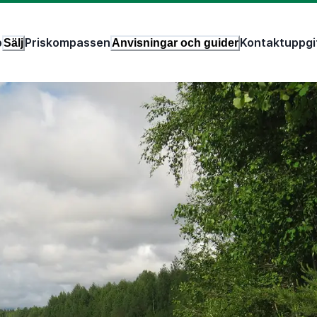
p
Priskompassen
Kontaktuppgi
Sälj
Anvisningar och guider