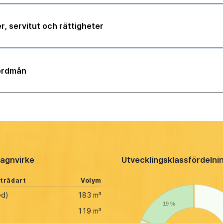
r, servitut och rättigheter
jordmån
agnvirke
Utvecklingsklassfördelni
 trädart
Volym
ed)
183 m³
19 %
119 m³