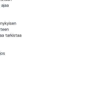
 ajaa
 nykyisen
tteen
aa tarkistaa
jos