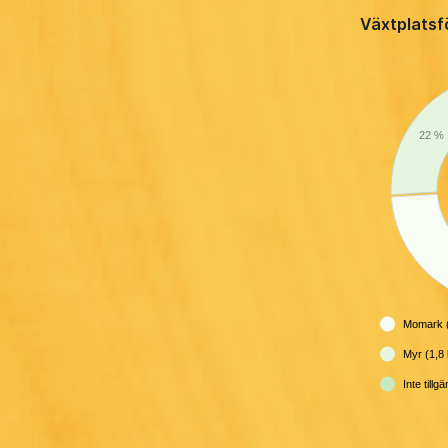
Växtplatsf
22 %
Momark (
Myr (1,8 
Inte tillg