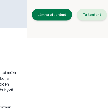
Lämna ett anbud
Ta kontakt
 tai mökin
ko ja
ojoen
yös hyvä
urataan