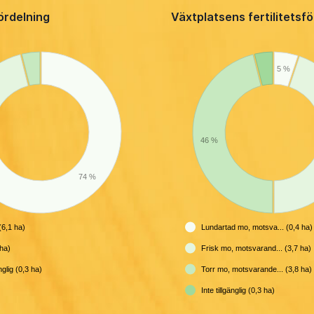
ördelning
Växtplatsens fertilitetsf
5 %
46 %
74 %
6,1 ha)
Lundartad mo, motsva... (0,4 ha)
ha)
Frisk mo, motsvarand... (3,7 ha)
änglig (0,3 ha)
Torr mo, motsvarande... (3,8 ha)
Inte tillgänglig (0,3 ha)