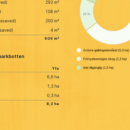
ved)
292 m³
)
108 m³
16 %
assaved)
200 m³
ssaved)
4 m³
906 m³
Grövre gallringsbestånd (5,3 ha)
arkbotten
Förnyelsemogen skog (1,3 ha)
Inte tillgänglig (1,5 ha)
Yta
6,6 ha
1,3 ha
0,3 ha
8,2 ha