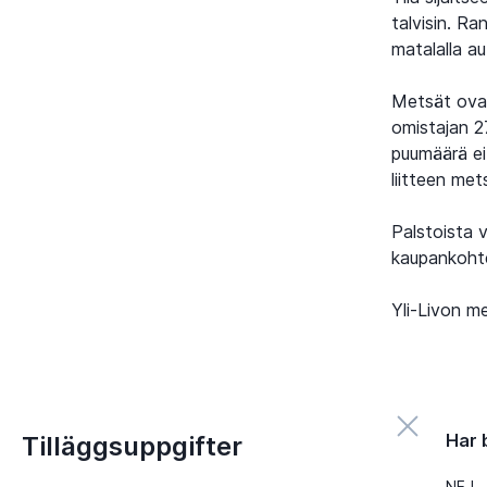
talvisin. Ra
matalalla au
Metsät ovat 
omistajan 2
puumäärä ei
liitteen met
Palstoista v
kaupankohte
Yli-Livon m
Har 
Tilläggsuppgifter
NEJ