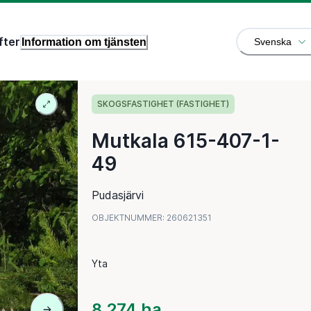
fter
Information om tjänsten
Svenska
SKOGSFASTIGHET (FASTIGHET)
Mutkala 615-407-1-
49
Pudasjärvi
OBJEKTNUMMER
:
260621351
Yta
8,274 ha