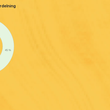
ördelning
45 %