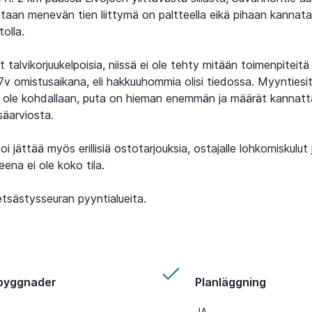
ntaan menevän tien liittymä on paltteella eikä pihaan kannata
tolla.
talvikorjuukelpoisia, niissä ei ole tehty mitään toimenpiteitä
7v omistusaikana, eli hakkuuhommia olisi tiedossa. Myyntiesi
 ole kohdallaan, puta on hieman enemmän ja määrät kannatt
säarviosta.
oi jättää myös erillisiä ostotarjouksia, ostajalle lohkomiskulut 
ena ei ole koko tila.
etsästysseuran pyyntialueita.
byggnader
Planläggning
JA