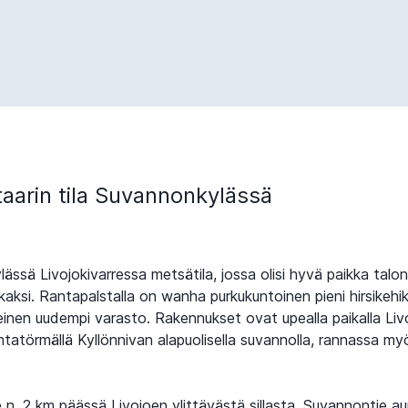
taarin tila Suvannonkylässä
ssä Livojokivarressa metsätila, jossa olisi hyvä paikka talon
aksi. Rantapalstalla on wanha purkukuntoinen pieni hirsikehik
einen uudempi varasto. Rakennukset ovat upealla paikalla Liv
antatörmällä Kyllönnivan alapuolisella suvannolla, rannassa m
ee n. 2 km päässä Livojoen ylittävästä sillasta, Suvannontie a