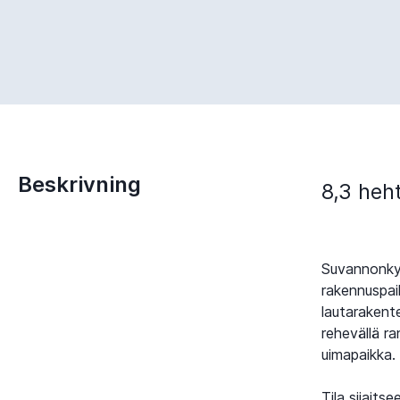
Beskrivning
8,3 heh
Suvannonkylä
rakennuspaik
lautarakent
rehevällä r
uimapaikka.
Tila sijaits