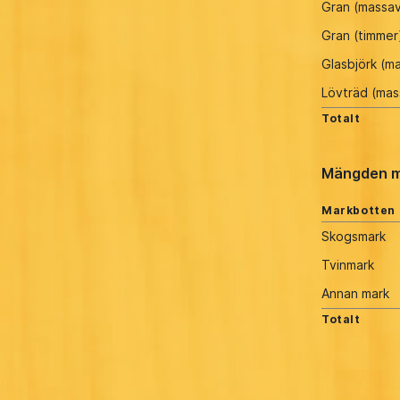
Gran (massa
Gran (timmer
Glasbjörk (m
Lövträd (ma
Totalt
Mängden m
Markbotten
Skogsmark
Tvinmark
Annan mark
Totalt