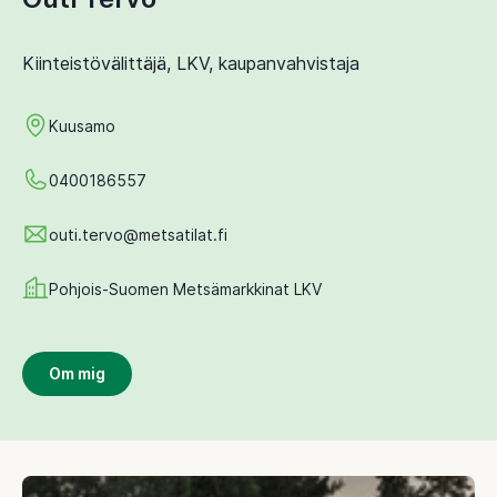
Kiinteistövälittäjä, LKV, kaupanvahvistaja
Kuusamo
0400186557
outi.tervo@metsatilat.fi
Pohjois-Suomen Metsämarkkinat LKV
Om mig