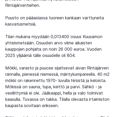
Rintajärventiehen.
Puusto on pääasiassa tuoreen kankaan varttuneita
kasvatusmetsiä.
Tilan mukana myydään 0,013400 osuus Kuusamon
yhteismetsään. Osuuden arvo viime aikaisten
kauppojen pohjalta on noin 26 000 euroa. Vuoden
2025 ylijäämä tälle osuudelle oli 804.
Mökki, varasto ja puucee sijaitsevat aivan Rintajärven
rannalla, pienessä niemessä, mäntykumpareella. 40 m2
mökki on rakennettu 1970- luvulla hirsistä ja keloista.
Mökissä on sauna, tupa, keittö ja parvi. Sähkö - ja
vesiliittymiä ei ole. Jääkaappi, hella ja valo toimivat
kaasulla. Tuvassa on takka. Tilalla olevasta irtaimiston
kaupasta sovitaan erikseen.