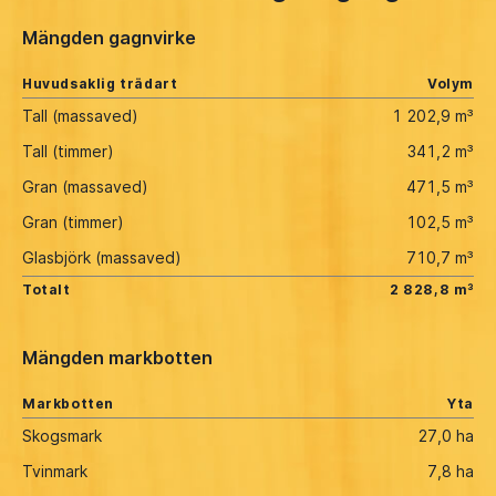
Mängden gagnvirke
Huvudsaklig trädart
Volym
Tall (massaved)
1 202,9 m³
Tall (timmer)
341,2 m³
Gran (massaved)
471,5 m³
Gran (timmer)
102,5 m³
Glasbjörk (massaved)
710,7 m³
Totalt
2 828,8 m³
Mängden markbotten
Markbotten
Yta
Skogsmark
27,0 ha
Tvinmark
7,8 ha