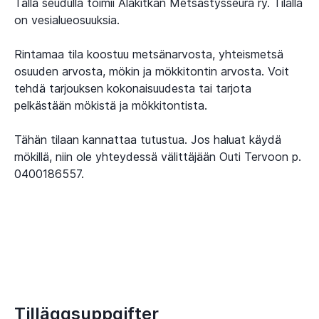
Tällä seudulla toimii Alakitkan Metsästysseura ry. Tilalla
on vesialueosuuksia.
Rintamaa tila koostuu metsänarvosta, yhteismetsä
osuuden arvosta, mökin ja mökkitontin arvosta. Voit
tehdä tarjouksen kokonaisuudesta tai tarjota
pelkästään mökistä ja mökkitontista.
Tähän tilaan kannattaa tutustua. Jos haluat käydä
mökillä, niin ole yhteydessä välittäjään Outi Tervoon p.
0400186557.
Tilläggsuppgifter