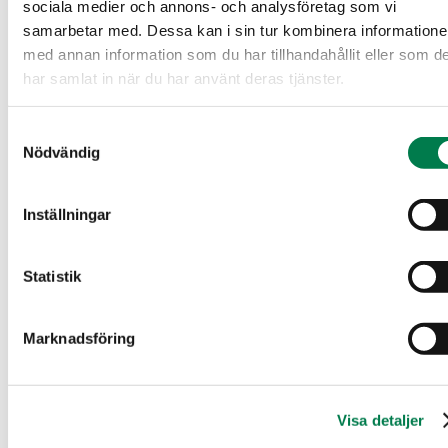
sociala medier och annons- och analysföretag som vi
samarbetar med. Dessa kan i sin tur kombinera information
Försäljningsbrochyr_260621167_202607141450.pdf
med annan information som du har tillhandahållit eller som d
(495.45 KB)
har samlat in när du har använt deras tjänster.
Skogsvärdering
Samtyckesval
Nödvändig
arvio.pdf
(189.32 KB)
Inställningar
Uppgifter om figuren
Statistik
kuvioluettelo.pdf
(189.21 KB)
Marknadsföring
Figurkarta
kuviokartta.pdf
(137.9 KB)
Visa detaljer