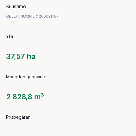
Kuusamo
OBJEKTNUMMER
:
260621167
Yta
37,57 ha
Mängden gagnvirke
2 828,8 m³
Prisbegäran