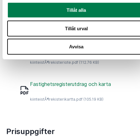
Översiktskarta
Tillåt alla
opaskartta.pdf
(131.21 KB)
Tillåt urval
Fastighetsregisterutdrag och karta
Avvisa
kiinteistÃ¶rekisteriote.pdf
(112.76 KB)
Fastighetsregisterutdrag och karta
kiinteistÃ¶rekisterikartta.pdf
(105.19 KB)
Prisuppgifter