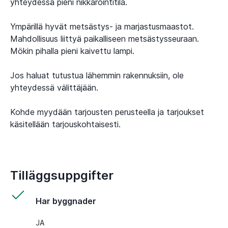
yhteydessä pieni nikkarointitila.
Ympärillä hyvät metsästys- ja marjastusmaastot.
Mahdollisuus liittyä paikalliseen metsästysseuraan.
Mökin pihalla pieni kaivettu lampi.
Jos haluat tutustua lähemmin rakennuksiin, ole
yhteydessä välittäjään.
Kohde myydään tarjousten perusteella ja tarjoukset
käsitellään tarjouskohtaisesti.
Tilläggsuppgifter
Har byggnader
JA