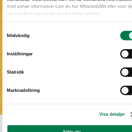
med annan information som du har tillhandahållit eller som d
har samlat in när du har använt deras tjänster.
Samtyckesval
Nödvändig
Inställningar
Statistik
Marknadsföring
Visa detaljer
Tillåt alla