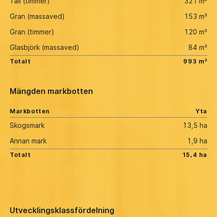
Tall (timmer)
321 m³
Gran (massaved)
153 m³
Gran (timmer)
120 m³
Glasbjörk (massaved)
84 m³
Totalt
993 m³
Mängden markbotten
Markbotten
Yta
Skogsmark
13,5 ha
Annan mark
1,9 ha
Totalt
15,4 ha
Utvecklingsklassfördelning