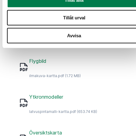
Nedladdningsbart material
Tillåt urval
Försäljningsbrochyr
Försäljningsbrochyr_260621066_202607010756.pdf
Avvisa
(514.02 KB)
Flygbild
ilmakuva-kartta.pdf
(1.72 MB)
Ytkronmodeller
latvuspintamalli-kartta.pdf
(653.74 KB)
Översiktskarta