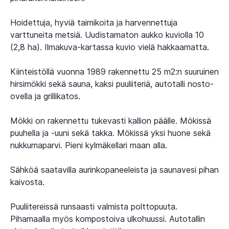
Hoidettuja, hyviä taimikoita ja harvennettuja
varttuneita metsiä. Uudistamaton aukko kuviolla 10
(2,8 ha). Ilmakuva-kartassa kuvio vielä hakkaamatta.
Kiinteistöllä vuonna 1989 rakennettu 25 m2:n suuruinen
hirsimökki sekä sauna, kaksi puuliiteriä, autotalli nosto-
ovella ja grillikatos.
Mökki on rakennettu tukevasti kallion päälle. Mökissä
puuhella ja -uuni sekä takka. Mökissä yksi huone sekä
nukkumaparvi. Pieni kylmäkellari maan alla.
Sähköä saatavilla aurinkopaneeleista ja saunavesi pihan
kaivosta.
Puuliitereissä runsaasti valmista polttopuuta.
Pihamaalla myös kompostoiva ulkohuussi. Autotallin