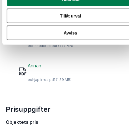
kuviokirja.pdf
(587.95 KB)
Tillåt urval
Annan
Avvisa
perinnetietoa.pdf
(1.77 MB)
Annan
pohjapiirros.pdf
(1.39 MB)
Prisuppgifter
Objektets pris