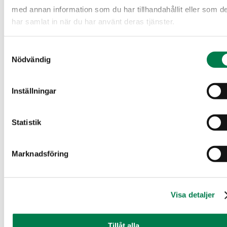
kuviokartta.pdf
(792.81 KB)
med annan information som du har tillhandahållit eller som d
har samlat in när du har använt deras tjänster.
Skogsvärdering
Samtyckesval
Nödvändig
arvio julkaisu.pdf
(879.8 KB)
Inställningar
Plankarta
Statistik
kaavakartta.pdf
(1.64 MB)
Marknadsföring
Planbestämmelse
KaavamÃ¤Ã¤rÃ¤ys.pdf
(2.94 MB)
Visa detaljer
Uppgifter om figuren
Tillåt alla