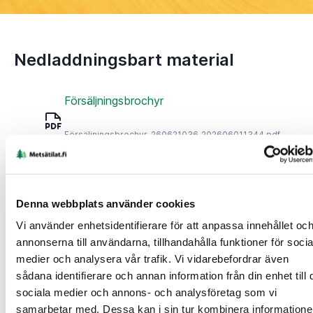
Nedladdningsbart material
Försäljningsbrochyr
Försäljningsbrochyr_260621036_202606011344.pdf
(523.44 KB)
Fastighetsregisterutdrag
Denna webbplats använder cookies
Vi använder enhetsidentifierare för att anpassa innehållet oc
kiinteistorekisteriote - 2026-05-21T132158.326.pdf
annonserna till användarna, tillhandahålla funktioner för socia
(37.94 KB)
medier och analysera vår trafik. Vi vidarebefordrar även
sådana identifierare och annan information från din enhet till 
Fastighetskarta
sociala medier och annons- och analysföretag som vi
samarbetar med. Dessa kan i sin tur kombinera information