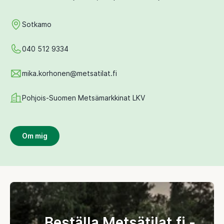
Sotkamo
040 512 9334
mika.korhonen@metsatilat.fi
Pohjois-Suomen Metsämarkkinat LKV
Om mig
Beställa Metsätilat.fi -