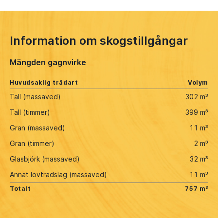
Information om skogstillgångar
Mängden gagnvirke
Huvudsaklig trädart
Volym
Tall (massaved)
302 m³
Tall (timmer)
399 m³
Gran (massaved)
11 m³
Gran (timmer)
2 m³
Glasbjörk (massaved)
32 m³
Annat lövträdslag (massaved)
11 m³
Totalt
757 m³