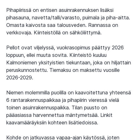
Pihapiirissä on entisen asuinrakennuksen lisäksi
pihasauna, navetta/talli/varasto, puimala ja piha-aitta.
Omasta kaivosta saa talousveden. Rannassa on
verkkovaja. Kiinteistöllä on sähköliittymä.
Pellot ovat viljelyssä, vuokrasopimus päättyy 2026
loppuun, ellei muuta sovita. Kiinteistö kuuluu
Kalmoniemen yksityistien tiekuntaan, joka on hiljattain
peruskunnostettu. Tiemaksu on maksettu vuosille
2026-2029.
Niemen molemmilla puolilla on kaavoitettuna yhteensä
6 rantarakennuspaikkaa ja pihapiirin vieressä vielä
toinen asuinrakennuspaikka. Tilan puusto on
pääasiassa harvennettua mäntymetsää. Linkit
kaavamääräyksiin kohteen lisätiedoissa.
Kohde on jatkuvassa vapaa-ajan käytössä, joten