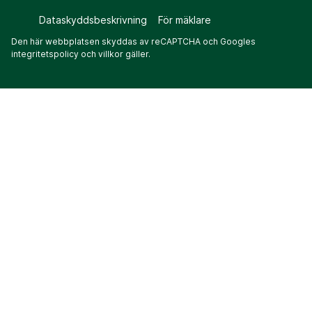
Dataskyddsbeskrivning
För mäklare
Den här webbplatsen skyddas av reCAPTCHA och Googles
integritetspolicy
och
villkor
gäller.