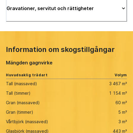
Gravationer, servitut och rättigheter
Information om skogstillgångar
Mängden gagnvirke
Huvudsaklig trädart
Volym
Tall (massaved)
3 467 m³
Tall (timmer)
1 154 m³
Gran (massaved)
60 m³
Gran (timmer)
5 m³
Vårtbjörk (massaved)
3 m³
Glasbjörk (massaved)
443 m³