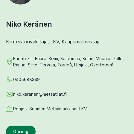
Niko Keränen
Kiinteistönvälittäjä, LKV, Kaupanvahvistaja
Enontekis, Enare, Kemi, Keminmaa, Kolari, Muonio, Pello,
Ranua, Simo, Tervola, Torneå, Utsjoki, Övertorneå
0405688349
niko.keranen@metsatilat.fi
Pohjois-Suomen Metsämarkkinat LKV
Om mig