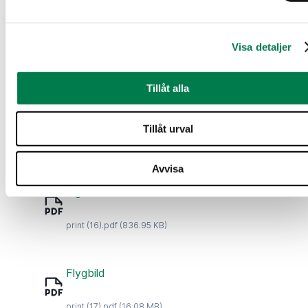
Försäljningsbrochyr
Visa detaljer
Försäljningsbrochyr_260620958_202607021804.pdf
(204.69 KB)
Tillåt alla
Skogsvärdering
Tillåt urval
1800_001.pdf
(534.41 KB)
Avvisa
Figurkarta
print (16).pdf
(836.95 KB)
Flygbild
print (17).pdf
(16.08 MB)