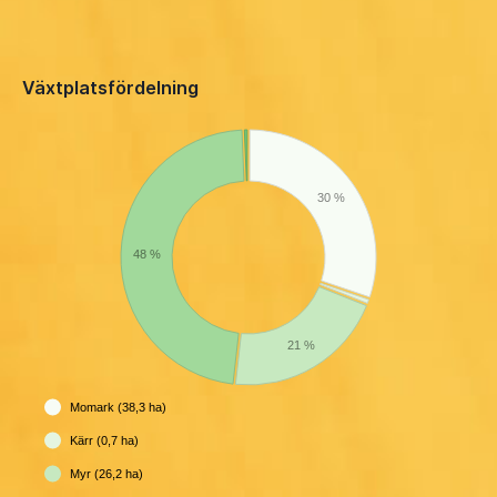
Växtplatsfördelning
30 %
48 %
21 %
Momark (38,3 ha)
Kärr (0,7 ha)
Myr (26,2 ha)