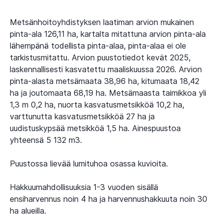
Metsänhoitoyhdistyksen laatiman arvion mukainen
pinta-ala 126,11 ha, kartalta mitattuna arvion pinta-ala
lähempänä todellista pinta-alaa, pinta-alaa ei ole
tarkistusmitattu. Arvion puustotiedot kevät 2025,
laskennallisesti kasvatettu maaliskuussa 2026. Arvion
pinta-alasta metsämaata 38,96 ha, kitumaata 18,42
ha ja joutomaata 68,19 ha. Metsämaasta taimikkoa yli
1,3 m 0,2 ha, nuorta kasvatusmetsikköä 10,2 ha,
varttunutta kasvatusmetsikköä 27 ha ja
uudistuskypsää metsikköä 1,5 ha. Ainespuustoa
yhteensä 5 132 m3.
Puustossa lievää lumituhoa osassa kuvioita.
Hakkuumahdollisuuksia 1-3 vuoden sisällä
ensiharvennus noin 4 ha ja harvennushakkuuta noin 30
ha alueilla.