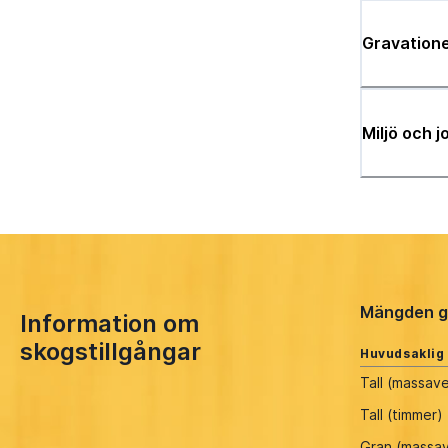
Gravatione
Miljö och 
Mängden g
Information om
skogstillgångar
Huvudsaklig
Tall (massav
Tall (timmer)
Gran (massa