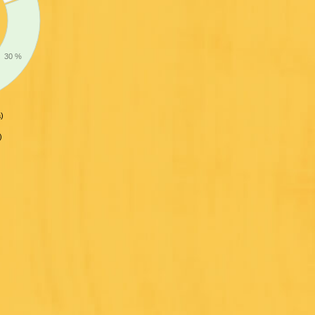
30 %
a)
)