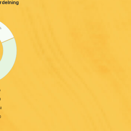
ördelning
%
)
)
a)
)