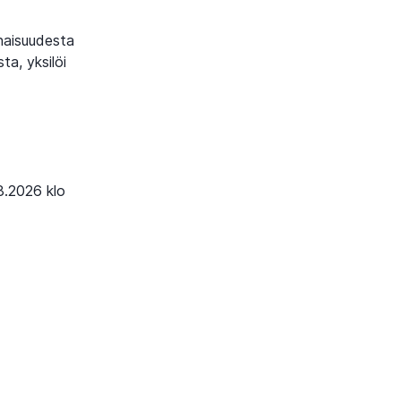
naisuudesta
ta, yksilöi
8.2026 klo