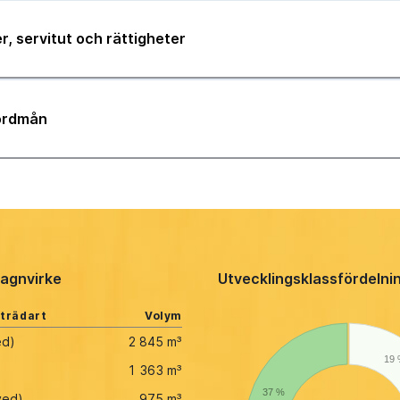
r, servitut och rättigheter
jordmån
agnvirke
Utvecklingsklassfördelni
 trädart
Volym
ed)
2 845 m³
19
1 363 m³
37 %
ved)
975 m³