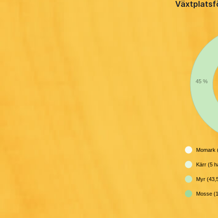
Växtplatsf
45 %
Momark (
Kärr (5 h
Myr (43,
Mosse (1