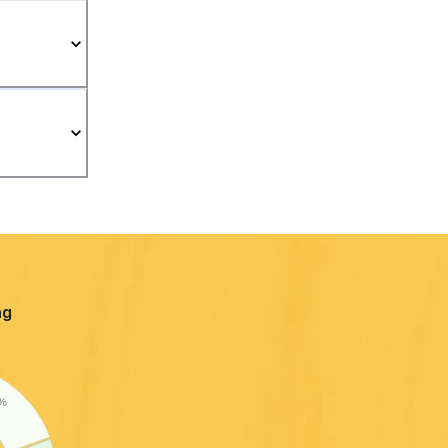
ng
 %