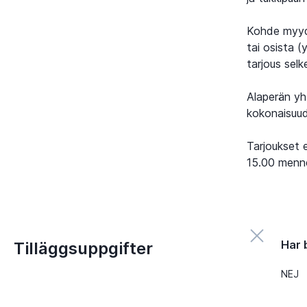
Kohde myydä
tai osista (
tarjous selk
Alaperän yh
kokonaisuud
Tarjoukset 
15.00 menn
Har 
Tilläggsuppgifter
NEJ