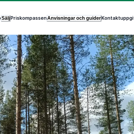
p
Priskompassen
Kontaktuppgi
Sälj
Anvisningar och guider