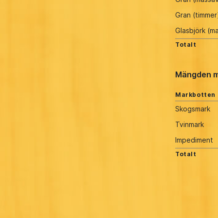
Gran (timmer
Glasbjörk (m
Totalt
Mängden m
Markbotten
Skogsmark
Tvinmark
Impediment
Totalt