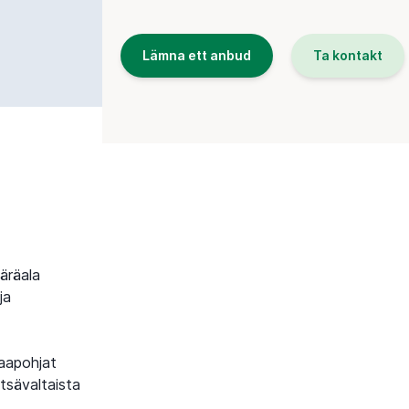
Lämna ett anbud
Ta kontakt
äräala
ja
maapohjat
tsävaltaista