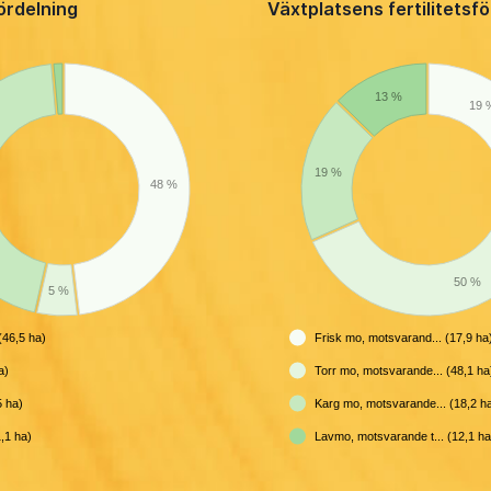
ördelning
Växtplatsens fertilitetsf
13 %
19 
19 %
48 %
50 %
5 %
46,5 ha)
Frisk mo, motsvarand... (17,9 ha
a)
Torr mo, motsvarande... (48,1 ha
5 ha)
Karg mo, motsvarande... (18,2 h
,1 ha)
Lavmo, motsvarande t... (12,1 ha