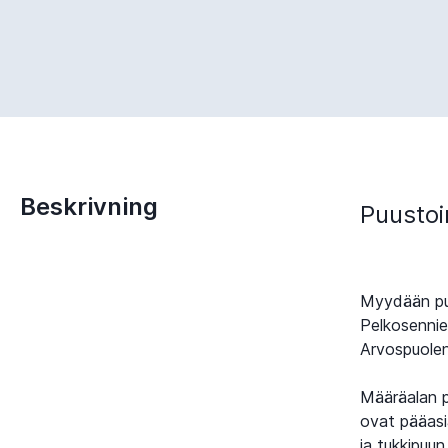
Beskrivning
Puustoi
Myydään pu
Pelkosennie
Arvospuolen
Määräalan p
ovat pääasi
ja tukkipuu