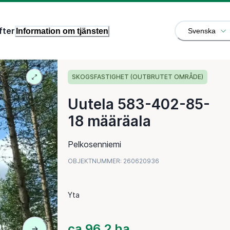
fter
Information om tjänsten
Svenska
SKOGSFASTIGHET (OUTBRUTET OMRÅDE)
Uutela 583-402-85-
18 määräala
Pelkosenniemi
OBJEKTNUMMER
:
260620936
Yta
ca 96,2 ha