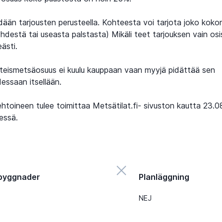
än tarjousten perusteella. Kohteesta voi tarjota joko koko
yhdestä tai useasta palstasta) Mikäli teet tarjouksen vain osis
eästi.
teismetsäosuus ei kuulu kauppaan vaan myyjä pidättää sen
essaan itsellään.
ehtoineen tulee toimittaa Metsätilat.fi- sivuston kautta 23.0
essä.
byggnader
Planläggning
NEJ