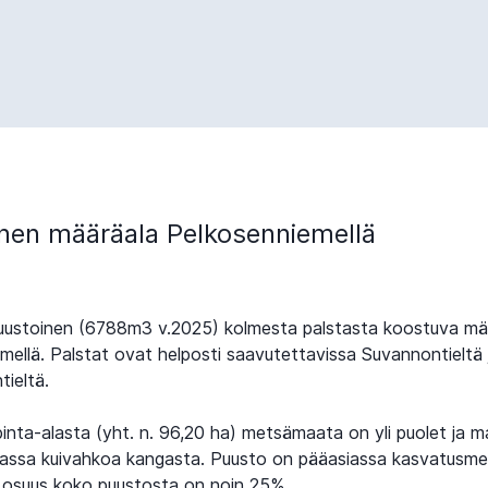
nen määräala Pelkosenniemellä
ustoinen (6788m3 v.2025) kolmesta palstasta koostuva mä
mellä. Palstat ovat helposti saavutettavissa Suvannontieltä 
tieltä.
inta-alasta (yht. n. 96,20 ha) metsämaata on yli puolet ja 
assa kuivahkoa kangasta. Puusto on pääasiassa kasvatusme
n osuus koko puustosta on noin 25%.