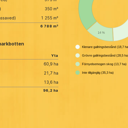
)
350 m³
assaved)
1 255 m³
6 788 m³
14 %
arkbotten
Klenare gallringsbestånd (18,7 h
Yta
Grövre gallringsbestånd (28,5 ha
60,9 ha
Förnyelsemogen skog (13,7 ha)
21,7 ha
Inte tillgänglig (35,3 ha)
13,6 ha
96,2 ha