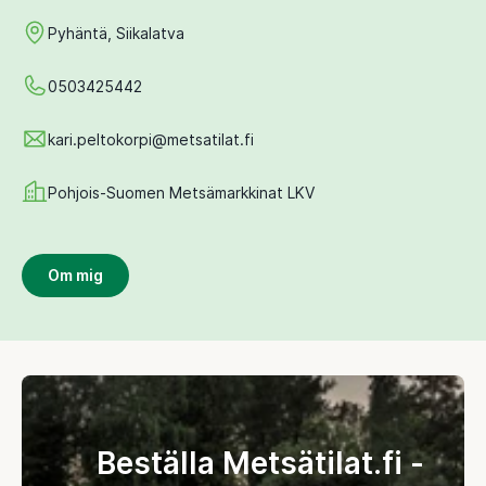
Pyhäntä, Siikalatva
0503425442
kari.peltokorpi@metsatilat.fi
Pohjois-Suomen Metsämarkkinat LKV
Om mig
Beställa Metsätilat.fi -