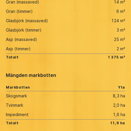
Gran (massaved)
14 m³
Gran (timmer)
6 m³
Glasbjörk (massaved)
124 m³
Glasbjörk (timmer)
3 m³
Asp (massaved)
25 m³
Asp (timmer)
2 m³
Totalt
1 375 m³
Mängden markbotten
Markbotten
Yta
Skogsmark
8,3 ha
Tvinmark
2,0 ha
Impediment
1,6 ha
Totalt
11,9 ha