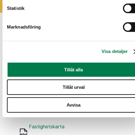
Statistik
Marknadsföring
Nedladdningsbart material
Försäljningsbrochyr
Visa detaljer
Försäljningsbrochyr_260620928_202607160932.pdf
Tillåt alla
(206.23 KB)
Tillåt urval
Fastighetsregisterutdrag
Avvisa
791-401-7-17_KO_1777960959937.pdf
(24.7 KB)
Fastighetskarta