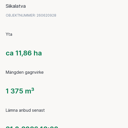
Siikalatva
OBJEKTNUMMER
:
260620928
Yta
ca 11,86 ha
Mängden gagnvirke
1 375 m³
Lämna anbud senast