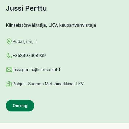
Jussi Perttu
Kiinteistönvälittäjä, LKV, kaupanvahvistaja
Pudasjärvi, Ii
+358407608939
jussi.perttu@metsatilat.fi
Pohjois-Suomen Metsämarkkinat LKV
Om mig