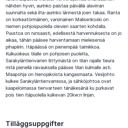
nähden hyvin, aurinko paistaa päivällä alavirran
suunnalta sekä ilta-aurinko lännestä joen takaa. Ranta
on korkeatörmäinen, varsinainen Malisenkoski on
niemen pohjoispuolella olevien saarten kohdalla.
Puustoa on runsaasti, edellisestä harvennuksesta on jo
aikaa, tähän pääsee harventamaan mieleisensä
pihapiirin. Itäpäässä on pienempää taimikkoa.
Kulkuoikeus tilalle on pohjoisen puolelta,
Sarakyläntienvarren liittymästä on tilan rajalle tieura
mitä pienellä raivauksella pääsee tilan kulmalle asti.
Maapohja on hienojakoista kangasmaata. Vesijohto
kulkee Sarakyläntienvarressa, ja sähköjohtoa ovat
kaapeloimassa tienvarteen tänäkesänä ku purkavat
pois tien itäpuolella kulkevan 20kw:n linjan.
Tilläggsuppgifter