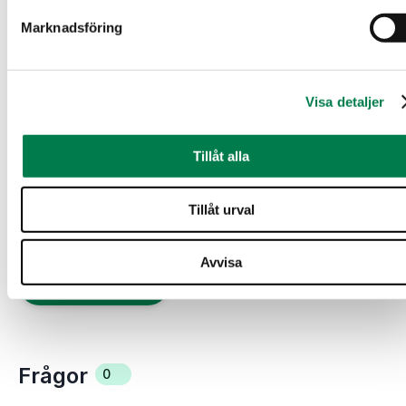
Marknadsföring
Köparen förbinder sig, i enlighet med säljarens
försäljningsvillkor, att fastighetsaffären ska vara
Visa detaljer
genomförd inom 6 veckor från accepterat
köperbjudande. Om fastighetstransaktionens
slutförande dock försenas med mer än 8 veckor på
Tillåt alla
grund av orsaker som beror på köparens bank, har
säljaren rätt att dra sig ur transaktionen utan
Tillåt urval
ersättning. Se även
regler för anbudsförfarande
.
Avvisa
Lämna ett anbud
Frågor
0