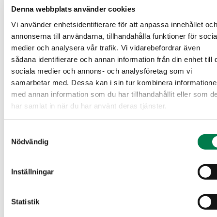
Denna webbplats använder cookies
Vi använder enhetsidentifierare för att anpassa innehållet oc
Objektets prisbegäran är 21 000 €. Anbudet kan vara
annonserna till användarna, tillhandahålla funktioner för socia
högre eller lägre.
medier och analysera vår trafik. Vi vidarebefordrar även
sådana identifierare och annan information från din enhet till 
sociala medier och annons- och analysföretag som vi
Köparens avgifter
samarbetar med. Dessa kan i sin tur kombinera information
med annan information som du har tillhandahållit eller som d
har samlat in när du har använt deras tjänster.
Ostaja maksaa kauppahinnan lisäksi kaupanvahvistajan
palkkion 143 euroa, varainsiirtoveron 3%
Samtyckesval
kauppahinnasta, lainhuudon haun 172 euroa.
Nödvändig
Mahdollisessa sähköisessä kiinteistökaupassa ostaja
maksaa Maanmittauslaitoksen sähköisen
Inställningar
kiinteistövaihdannan palvelumaksun 236 euroa.
Statistik
Tidsgräns för affären