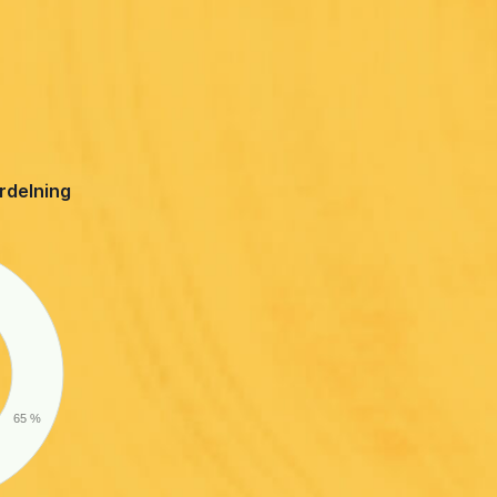
ördelning
65 %