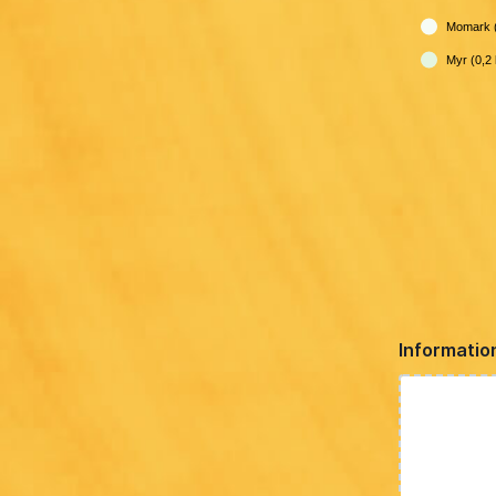
Momark (
Myr (0,2 
Informatio