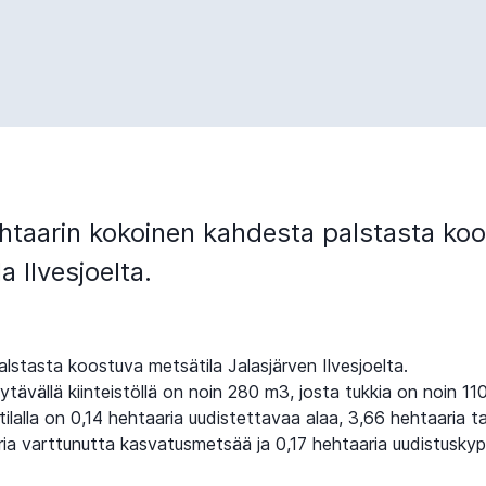
htaarin kokoinen kahdesta palstasta ko
a Ilvesjoelta.
lstasta koostuva metsätila Jalasjärven Ilvesjoelta.
tävällä kiinteistöllä on noin 280 m3, josta tukkia on noin 11
ilalla on 0,14 hehtaaria uudistettavaa alaa, 3,66 hehtaaria t
ria varttunutta kasvatusmetsää ja 0,17 hehtaaria uudistusky