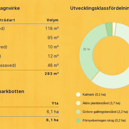
agnvirke
Utvecklingsklassfördelni
 trädart
Volym
ed)
118 m³
95 m³
ved)
10 m³
35 %
)
12 m³
assaved)
48 m³
283 m³
arkbotten
Kalmark (0,1 ha)
Yta
Äldre plantbestånd (3,7 ha)
6,1 ha
Grövre gallringsbestånd (2,2 ha)
6,1 ha
Förnyelsemogen skog (0,2 ha)