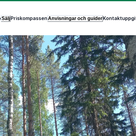
p
Priskompassen
Kontaktuppgi
Sälj
Anvisningar och guider