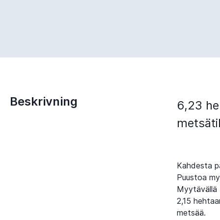
Beskrivning
6,23 he
metsätil
Kahdesta pa
Puustoa myy
Myytävällä t
2,15 hehtaa
metsää.