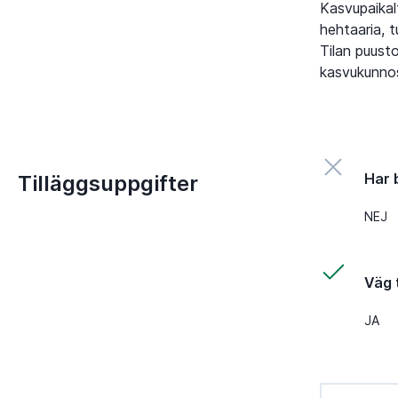
Kasvupaikal
hehtaaria, 
Tilan puust
kasvukunno
Har 
Tilläggsuppgifter
NEJ
Väg t
JA