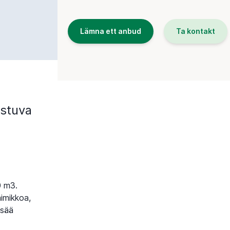
Lämna ett anbud
Ta kontakt
ostuva
0 m3.
aimikkoa,
psää