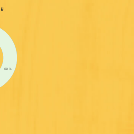
ng
60 %