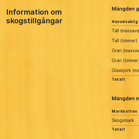
Mängden g
Information om
skogstillgångar
Huvudsaklig
Tall (massav
Tall (timmer)
Gran (massa
Gran (timmer
Glasbjörk (m
Totalt
Mängden m
Markbotten
Skogsmark
Totalt