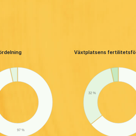
ördelning
Växtplatsens fertilitetsf
32 %
97 %