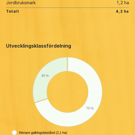
Jordbruksmark
1,2 ha
Totalt
4,2 ha
Utvecklingsklassfördelning
30 %
70 %
Klenare gallringsbestånd (2,1 ha)