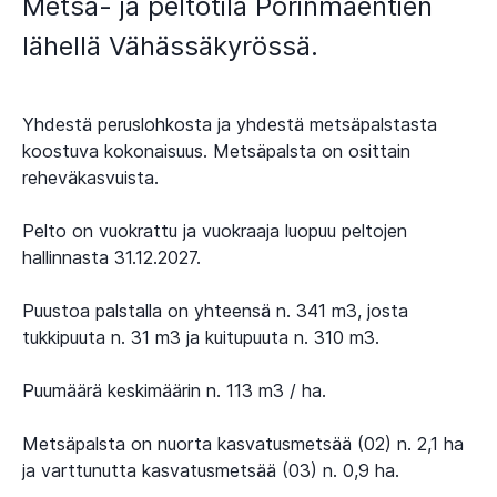
Metsä- ja peltotila Porinmäentien
lähellä Vähässäkyrössä.
Yhdestä peruslohkosta ja yhdestä metsäpalstasta
koostuva kokonaisuus. Metsäpalsta on osittain
reheväkasvuista.
Pelto on vuokrattu ja vuokraaja luopuu peltojen
hallinnasta 31.12.2027.
Puustoa palstalla on yhteensä n. 341 m3, josta
tukkipuuta n. 31 m3 ja kuitupuuta n. 310 m3.
Puumäärä keskimäärin n. 113 m3 / ha.
Metsäpalsta on nuorta kasvatusmetsää (02) n. 2,1 ha
ja varttunutta kasvatusmetsää (03) n. 0,9 ha.