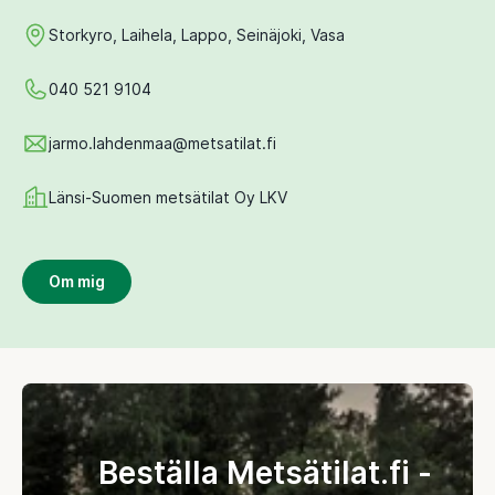
Storkyro, Laihela, Lappo, Seinäjoki, Vasa
040 521 9104
jarmo.lahdenmaa@metsatilat.fi
Länsi-Suomen metsätilat Oy LKV
Om mig
Beställa Metsätilat.fi -