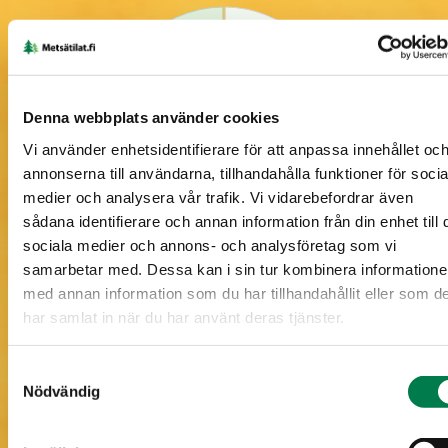
47 %
Denna webbplats använder cookies
53 %
Vi använder enhetsidentifierare för att anpassa innehållet oc
annonserna till användarna, tillhandahålla funktioner för socia
medier och analysera vår trafik. Vi vidarebefordrar även
sådana identifierare och annan information från din enhet till 
sociala medier och annons- och analysföretag som vi
Lundartad mo, motsva... (1,4 ha)
samarbetar med. Dessa kan i sin tur kombinera information
Frisk mo, motsvarand... (1,6 ha)
med annan information som du har tillhandahållit eller som d
har samlat in när du har använt deras tjänster.
Samtyckesval
Nödvändig