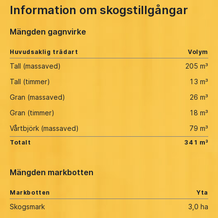
Information om skogstillgångar
Mängden gagnvirke
Huvudsaklig trädart
Volym
Tall (massaved)
205 m³
Tall (timmer)
13 m³
Gran (massaved)
26 m³
Gran (timmer)
18 m³
Vårtbjörk (massaved)
79 m³
Totalt
341 m³
Mängden markbotten
Markbotten
Yta
Skogsmark
3,0 ha