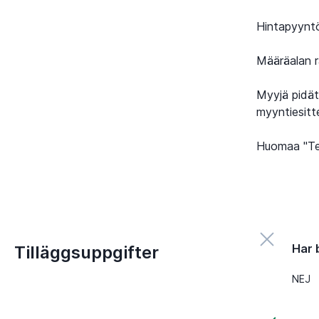
Hintapyyntö
Määräalan ra
Myyjä pidät
myyntiesitte
Huomaa "Tee 
Har 
Tilläggsuppgifter
NEJ