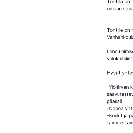
Tontilla on
omaan silmä
Tontille on
Vanhankoulu
Lennu nimise
valokuitulii
Hyvät yhteyd
-Ylöjärven 
saavutettav
päässä
-Nopea yht
-Koulut ja p
tavoitettav