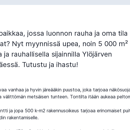
paikkaa, jossa luonnon rauha ja oma tila
at? Nyt myynnissä upea, noin 5 000 m² 
a ja rauhallisella sijainnilla Ylöjärven
essä. Tutustu ja ihastu!
svaa vanhaa ja hyvin järeääkin puustoa, joka tarjoaa näkösuoj
a välittömän metsäisen tunteen. Tontilta itään aukeaa pelto
tti ja jopa 500 k-m2 rakennusoikeus tarjoaa erinomaiset pui
din rakentamiselle.