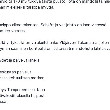
 arviolta 170 m3 tukkivaltaista puusto, jota on mahdollista m
än mieleiseksi tai jopa myydä.
 helppo alkaa rakentaa. Sähköt ja vesijohto on ihan vieressä
ntien varressa.
llä yrityksellä on valokuituhanke Ylöjärven Takamaalla, joten
ttymän saaminen kohteelle on luultavasti mahdollista lähitulev
et ja palvelut lähellä
keskustan palvelut
issa kohtuullisen matkan
eys Tampereen suuntaan
äiväkodit alueella helposti
issa.