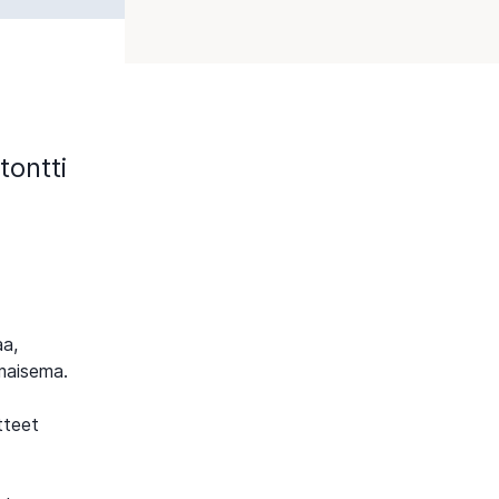
tontti
aa,
maisema.
tteet