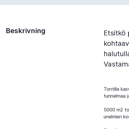
Beskrivning
Etsitkö 
kohtaav
halutull
Vastamä
Tontilla ka
tunnelmaa j
5000 m2 ton
unelmien ko