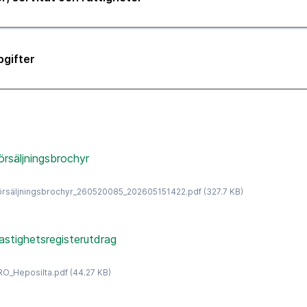
pgifter
örsäljningsbrochyr
örsäljningsbrochyr_260520085_202605151422.pdf
(327.7 KB)
astighetsregisterutdrag
RO_Heposilta.pdf
(44.27 KB)