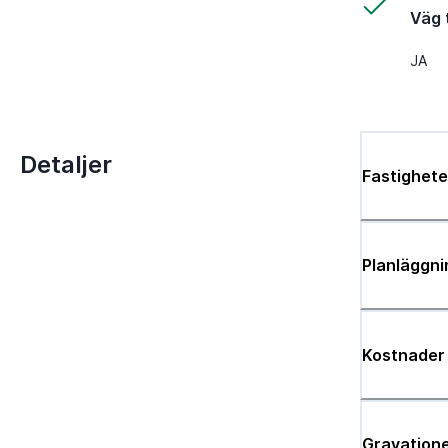
Väg t
JA
Detaljer
Fastighete
Planläggni
Kostnader
Gravatione