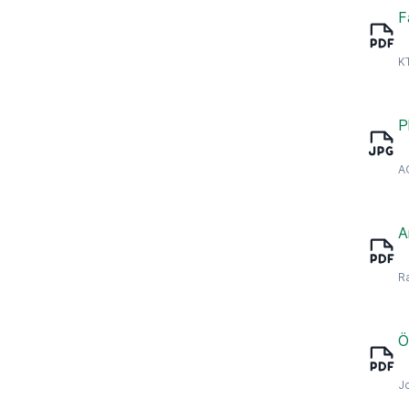
F
K
P
A
A
R
Ö
J