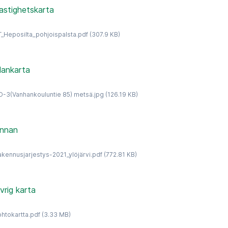
astighetskarta
T_Heposilta_pohjoispalsta.pdf
(307.9 KB)
lankarta
O-3(Vanhankouluntie 85) metsä.jpg
(126.19 KB)
nnan
akennusjarjestys-2021_ylöjärvi.pdf
(772.81 KB)
vrig karta
ohtokartta.pdf
(3.33 MB)