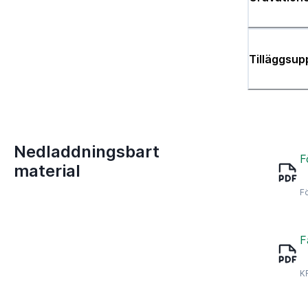
Tilläggsup
Nedladdningsbart
F
material
F
F
K