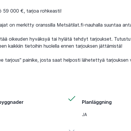
 59 000 €, tarjoa rohkeasti!
jat on merkitty oranssilla Metsätilat.fi-nauhalla suuntaa ant
tää oikeuden hyväksyä tai hylätä tehdyt tarjoukset. Tutust
en kaikkiin tietoihin huolella ennen tarjouksen jättämistä!
tarjous" painike, josta saat helposti lähetettyä tarjouksen vä
byggnader
Planläggning
JA