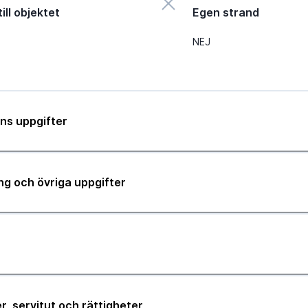
ill objektet
Egen strand
NEJ
ns uppgifter
ng och övriga uppgifter
r, servitut och rättigheter