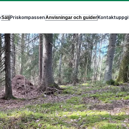
p
Priskompassen
Kontaktuppgi
Sälj
Anvisningar och guider