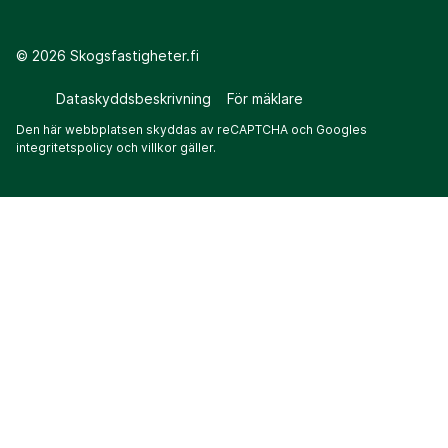
©
2026
Skogsfastigheter.fi
Dataskyddsbeskrivning
För mäklare
Den här webbplatsen skyddas av reCAPTCHA och Googles
integritetspolicy
och
villkor
gäller.