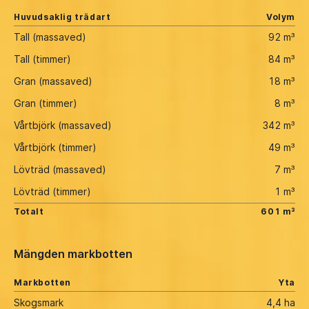
Huvudsaklig trädart
Volym
Tall (massaved)
92 m³
Tall (timmer)
84 m³
Gran (massaved)
18 m³
Gran (timmer)
8 m³
Vårtbjörk (massaved)
342 m³
Vårtbjörk (timmer)
49 m³
Lövträd (massaved)
7 m³
Lövträd (timmer)
1 m³
Totalt
601 m³
Mängden markbotten
Markbotten
Yta
Skogsmark
4,4 ha