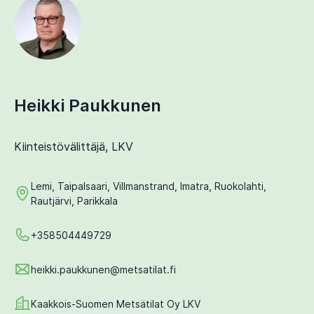
Heikki Paukkunen
Kiinteistövälittäjä, LKV
Lemi, Taipalsaari, Villmanstrand, Imatra, Ruokolahti,
Rautjärvi, Parikkala
+358504449729
heikki.paukkunen@metsatilat.fi
Kaakkois-Suomen Metsätilat Oy LKV