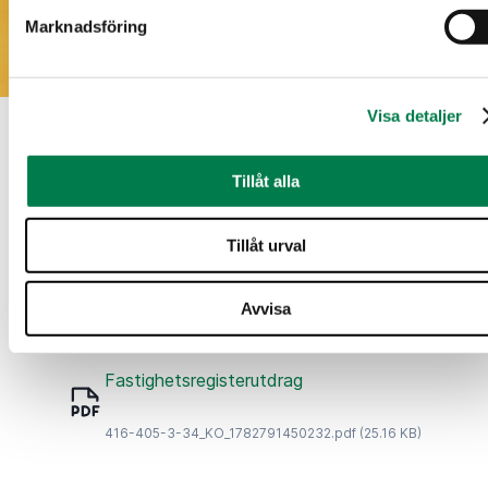
Marknadsföring
Visa detaljer
Nedladdningsbart material
Tillåt alla
Försäljningsbrochyr
Tillåt urval
Försäljningsbrochyr_260321375_202607090800.pdf
(182.69 KB)
Avvisa
Fastighetsregisterutdrag
416-405-3-34_KO_1782791450232.pdf
(25.16 KB)