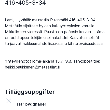
416-405-3-34
Lemi, Hyvärilä: metsätila Pukinmäki 416-405-3-34.
Metsätila sijaitsee hyvien kulkuyhteyksien varrella
Mikkelintien vieressä. Puusto on pääosin koivua – tämä
on polttopuuntekijän unelmakohde! Kasvatusmetsät
tarjoavat hakkuumahdollisuuksia jo lähitulevaisuudessa.
Yhteydenotot loma-aikana 13.7.–9.8. sähköpostitse:
heikki.paukkunen@metsatilat.fi
Tilläggsuppgifter
Har byggnader