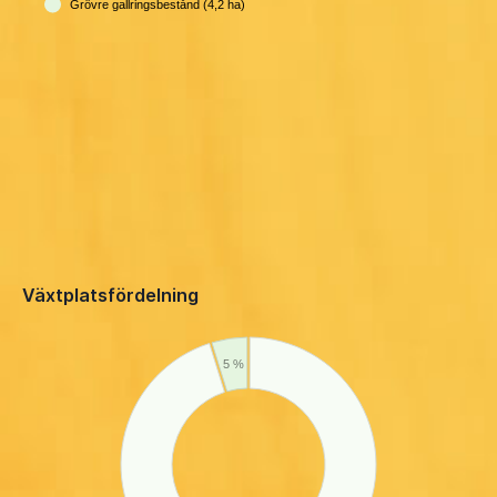
Grövre gallringsbestånd (4,2 ha)
Växtplatsfördelning
5 %