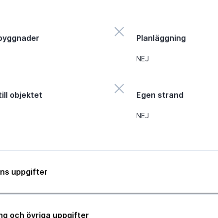
byggnader
Planläggning
NEJ
ill objektet
Egen strand
NEJ
ns uppgifter
ng och övriga uppgifter