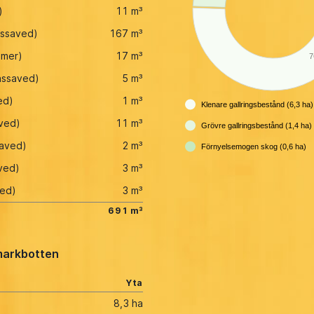
)
11 m³
assaved)
167 m³
mmer)
17 m³
7
assaved)
5 m³
ed)
1 m³
Klenare gallringsbestånd (6,3 ha)
ved)
11 m³
Grövre gallringsbestånd (1,4 ha)
saved)
2 m³
Förnyelsemogen skog (0,6 ha)
ved)
3 m³
ved)
3 m³
691 m³
arkbotten
Yta
8,3 ha