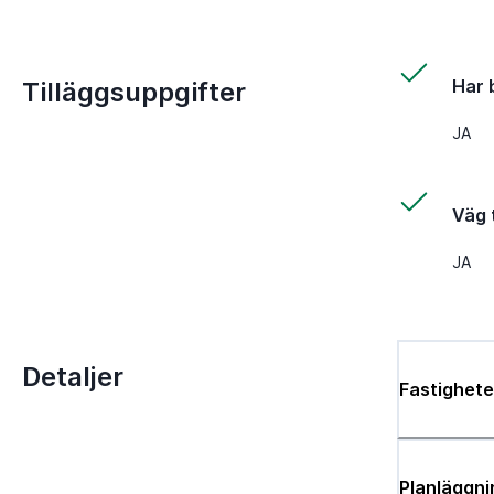
Har 
Tilläggsuppgifter
JA
Väg t
JA
Detaljer
Fastighete
Planläggni