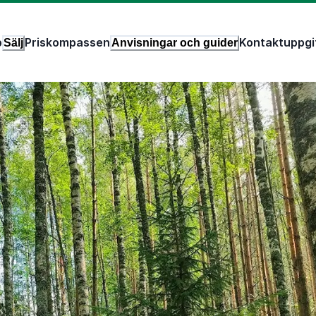
p
Priskompassen
Kontaktuppgi
Sälj
Anvisningar och guider