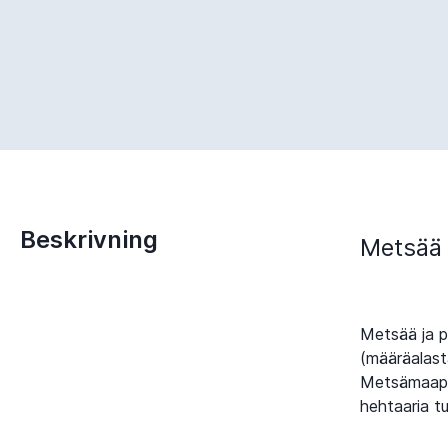
Beskrivning
Metsää 
Metsää ja p
(määräalast
Metsämaapoh
hehtaaria tu