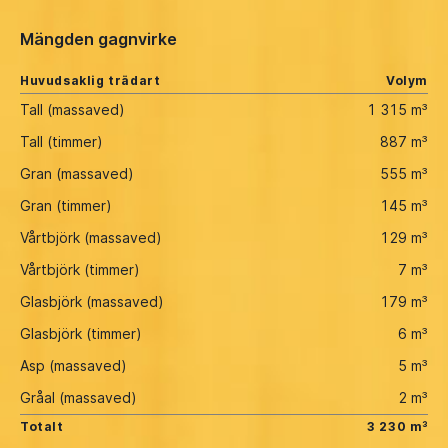
Mängden gagnvirke
Huvudsaklig trädart
Volym
Tall (massaved)
1 315 m³
Tall (timmer)
887 m³
Gran (massaved)
555 m³
Gran (timmer)
145 m³
Vårtbjörk (massaved)
129 m³
Vårtbjörk (timmer)
7 m³
Glasbjörk (massaved)
179 m³
Glasbjörk (timmer)
6 m³
Asp (massaved)
5 m³
Gråal (massaved)
2 m³
Totalt
3 230 m³