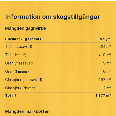
Information om skogstillgångar
Mängden gagnvirke
Huvudsaklig trädart
Volym
Tall (massaved)
624 m³
Tall (timmer)
419 m³
Gran (massaved)
119 m³
Gran (timmer)
6 m³
Glasbjörk (massaved)
197 m³
Glasbjörk (timmer)
12 m³
Totalt
1 377 m³
Mängden markbotten