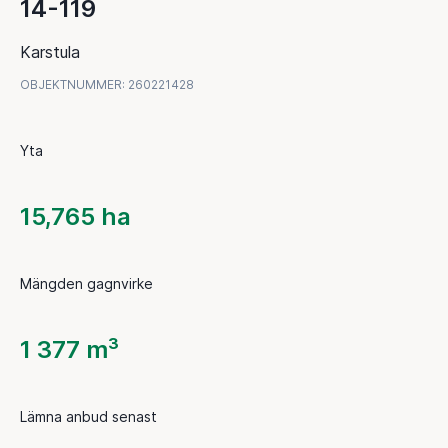
14-119
Karstula
OBJEKTNUMMER
:
260221428
Yta
15,765 ha
Mängden gagnvirke
1 377 m³
Lämna anbud senast