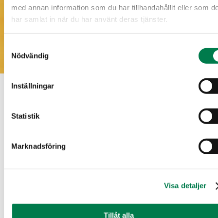
med annan information som du har tillhandahållit eller som d
har samlat in när du har använt deras tjänster.
Samtyckesval
Nödvändig
Inställningar
Nedladdningsbart material
Statistik
Försäljningsbrochyr
Marknadsföring
Försäljningsbrochyr_260221428_202607071716.pdf
(446.58 KB)
Visa detaljer
Flygbild
Tillåt alla