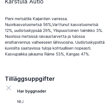
Karstula Autio
Pieni metsätila Kaijantien varressa.
Nuorikasvatusmetsä 56%,Varttunut kasvatusmetsä
12%, uudistuskypsää 29%, Ylispuustoinen taimikko 3%.
Nuorissa metsissä raivaustarvetta ja tulossa
ensiharvennus vaiheeseen lähivuosina. Uudistuskypsiltä
kuvioilta saatavissa tuloja kohtuullisen nopeasti.
Kasvupaikka jakauma Räme 53%, Kangas 47%.
Tilläggsuppgifter
Har byggnader
NEJ