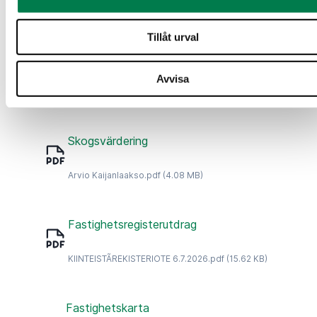
Ilmakuva.pdf
(2.98 MB)
Tillåt urval
Ytkronmodeller
Avvisa
Korkeusmalli.pdf
(3.15 MB)
Skogsvärdering
Arvio Kaijanlaakso.pdf
(4.08 MB)
Fastighetsregisterutdrag
KIINTEISTÃREKISTERIOTE 6.7.2026.pdf
(15.62 KB)
Fastighetskarta