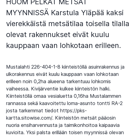
HUOM PELKÄT METSÄT
MYYNNISSÄ Karstula Yläpää kaksi
vierekkäistä metsätilaa toisella tilalla
olevat rakennukset eivät kuulu
kauppaan vaan lohkotaan erilleen.
Mustalahti 226-404-1-8 kiinteistöllä asuinrakennus ja
ulkorakennus eivät kuulu kauppaan vaan lohkotaan
erilleen noin 0,2ha alueena tarkentuuu lohkomis
vaiheessa. Kivijärventie kulkee kiinteistön halki.
Kiinteistöllä omaa vesialuetta 0,16ha Mustalammen
rannassa sekä kaavoitettu loma-asunto tontti RA-2
josta tarkemmat tiedot https://pks-
kartta.sitowise.com/. Kiinteistön metsät pääosin
nuoria ensiharvennusta ja taimikonhoitoa kaipaavia
kuvioita. Yksi palsta erillään toisen myynnissä olevan