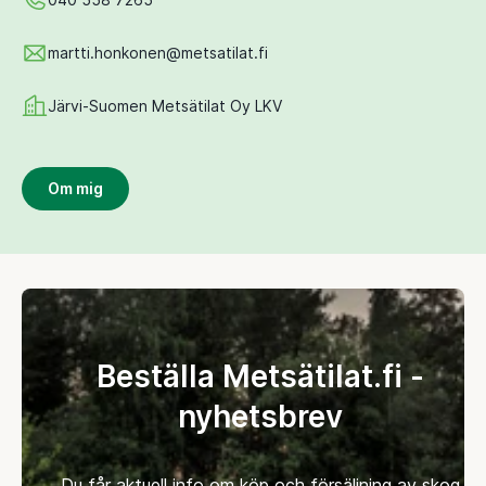
martti.honkonen@metsatilat.fi
Järvi-Suomen Metsätilat Oy LKV
Om mig
Beställa Metsätilat.fi -
nyhetsbrev
Du får aktuell info om köp och försäljning av skog