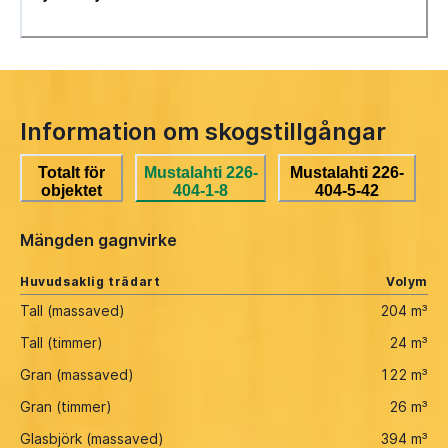
Information om skogstillgångar
Totalt för
Mustalahti 226-
Mustalahti 226-
objektet
404-1-8
404-5-42
Mängden gagnvirke
Huvudsaklig trädart
Volym
Tall (massaved)
204 m³
Tall (timmer)
24 m³
Gran (massaved)
122 m³
Gran (timmer)
26 m³
Glasbjörk (massaved)
394 m³