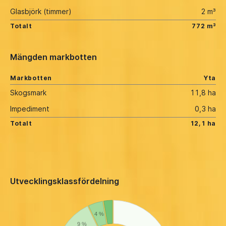
Glasbjörk (timmer)
2 m³
Totalt
772 m³
Mängden markbotten
Markbotten
Yta
Skogsmark
11,8 ha
Impediment
0,3 ha
Totalt
12,1 ha
Utvecklingsklassfördelning
4 %
9 %