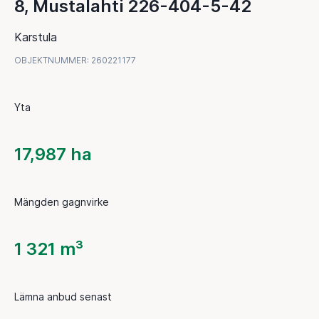
8, Mustalahti 226-404-5-42
Karstula
OBJEKTNUMMER
:
260221177
Yta
17,987 ha
Mängden gagnvirke
1 321 m³
Lämna anbud senast