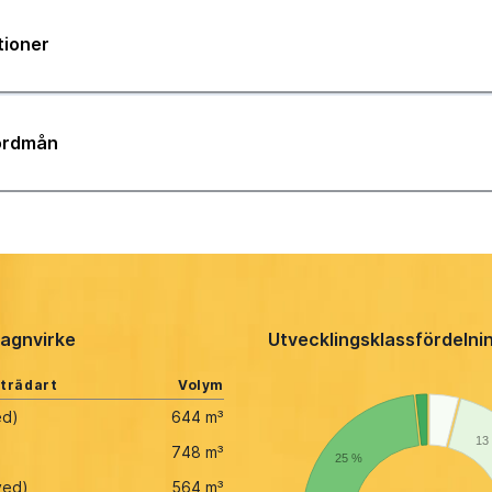
tioner
jordmån
agnvirke
Utvecklingsklassfördelni
 trädart
Volym
ed)
644 m³
13
748 m³
25 %
ved)
564 m³