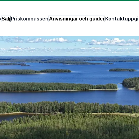
p
Priskompassen
Kontaktuppgi
Sälj
Anvisningar och guider