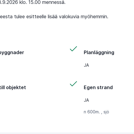
3.9.2026 klo. 15.00 mennessä.
esta tulee esitteelle lisää valokuvia myöhemmin.
byggnader
Planläggning
JA
ill objektet
Egen strand
JA
n 600m. , sjö