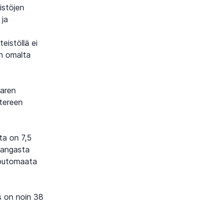
istöjen
 ja
eistöllä ei
an omalta
aaren
ntereen
ta on 7,5
kangasta
 joutomaata
s on noin 38