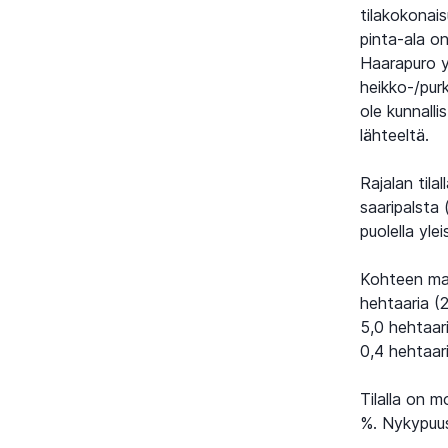
tilakokonai
pinta-ala o
Haarapuro y
heikko-/purk
ole kunnalli
lähteeltä.
Rajalan tila
saaripalsta 
puolella yl
Kohteen maa
hehtaaria (
5,0 hehtaari
0,4 hehtaari
Tilalla on 
%. Nykypuus