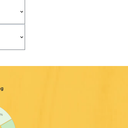
ng
 %