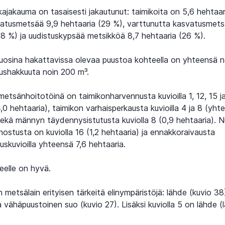
kajakauma on tasaisesti jakautunut: taimikoita on 5,6 hehtaar
atusmetsää 9,9 hehtaaria (29 %), varttunutta kasvatusmets
28 %) ja uudistuskypsää metsikköä 8,7 hehtaaria (26 %).
ivuosina hakattavissa olevaa puustoa kohteella on yhteensä n
tushakkuuta noin 200 m³.
ä metsänhoitotöinä on taimikonharvennusta kuvioilla 1, 12, 15 j
0 hehtaaria), taimikon varhaisperkausta kuvioilla 4 ja 8 (yht
sekä männyn täydennysistutusta kuviolla 8 (0,9 hehtaaria). 
ostusta on kuviolla 16 (1,2 hehtaaria) ja ennakkoraivausta
uskuvioilla yhteensä 7,6 hehtaaria.
eelle on hyvä.
 metsälain erityisen tärkeitä elinympäristöjä: lähde (kuvio 38
a vähäpuustoinen suo (kuvio 27). Lisäksi kuviolla 5 on lähde (