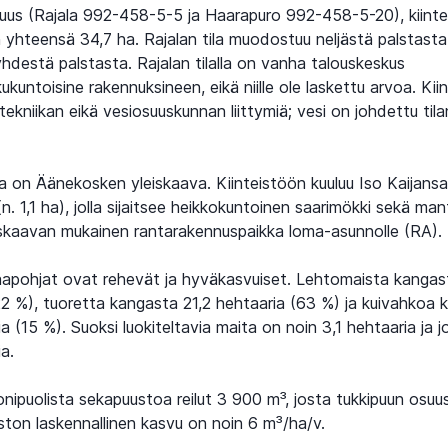
suus (Rajala 992-458-5-5 ja Haarapuro 992-458-5-20), kiinte
n yhteensä 34,7 ha. Rajalan tila muodostuu neljästä palstasta
hdestä palstasta. Rajalan tilalla on vanha talouskeskus
ukuntoisine rakennuksineen, eikä niille ole laskettu arvoa. Kiint
stekniikan eikä vesiosuuskunnan liittymiä; vesi on johdettu til
lla on Äänekosken yleiskaava. Kiinteistöön kuuluu Iso Kaijans
(n. 1,1 ha), jolla sijaitsee heikkokuntoinen saarimökki sekä ma
eiskaavan mukainen rantarakennuspaikka loma-asunnolle (RA).
pohjat ovat rehevät ja hyväkasvuiset. Lehtomaista kangas
22 %), tuoretta kangasta 21,2 hehtaaria (63 %) ja kuivahkoa 
a (15 %). Suoksi luokiteltavia maita on noin 3,1 hehtaaria ja
a.
monipuolista sekapuustoa reilut 3 900 m³, josta tukkipuun osuu
ton laskennallinen kasvu on noin 6 m³/ha/v.