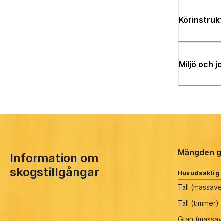
Körinstruk
Miljö och 
Mängden g
Information om
skogstillgångar
Huvudsaklig
Tall (massav
Tall (timmer)
Gran (massa