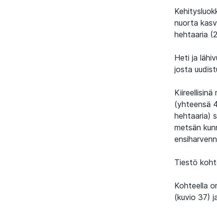
Kehitysluok
nuorta kasv
hehtaaria (
Heti ja läh
josta uudis
Kiireellisin
(yhteensä 4,
hehtaaria) 
metsän kunn
ensiharvenn
Tiestö koht
Kohteella on
(kuvio 37) j