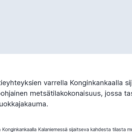
ieyhteyksien varrella Konginkankaalla si
ohjainen metsätilakokonaisuus, jossa ta
luokkajakauma.
Konginkankaalla Kalaniemessä sijaitseva kahdesta tilasta 