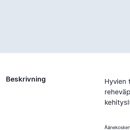
Beskrivning
Hyvien t
reheväp
kehitys
Äänekosken 