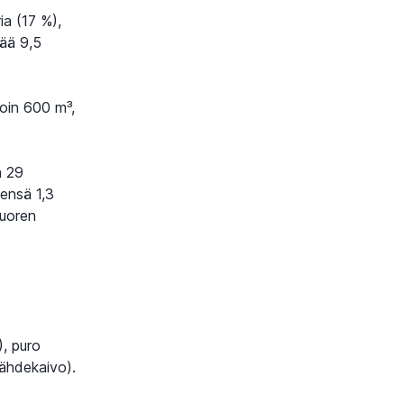
ia (17 %),
ää 9,5
oin 600 m³,
a 29
eensä 1,3
Nuoren
), puro
lähdekaivo).