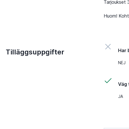
Tarjoukset 
Huom! Kohte
Har 
Tilläggsuppgifter
NEJ
Väg t
JA