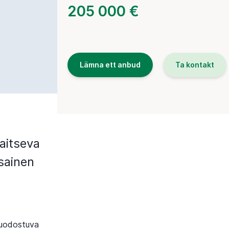
205 000 €
Lämna ett anbud
Ta kontakt
jaitseva
sainen
muodostuva