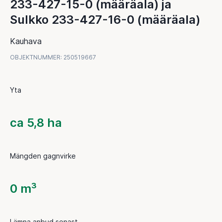
233-427-15-0 (määräala) ja
Sulkko 233-427-16-0 (määräala)
Kauhava
OBJEKTNUMMER
:
250519667
Yta
ca 5,8 ha
Mängden gagnvirke
0 m³
Lämna anbud senast