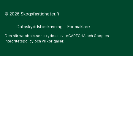
©
2026
Skogsfastigheter.fi
Dataskyddsbeskrivning
För mäklare
Den här webbplatsen skyddas av reCAPTCHA och Googles
integritetspolicy
och
villkor
gäller.