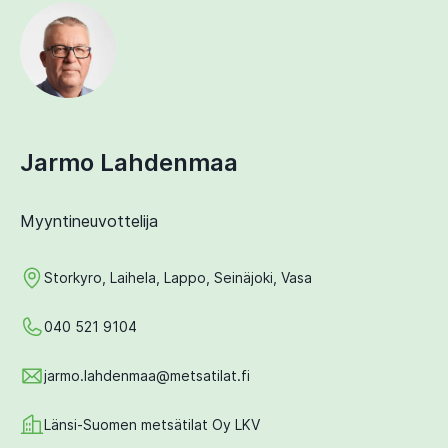
Jarmo Lahdenmaa
Myyntineuvottelija
Storkyro, Laihela, Lappo, Seinäjoki, Vasa
040 521 9104
jarmo.lahdenmaa@metsatilat.fi
Länsi-Suomen metsätilat Oy LKV