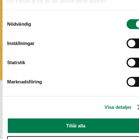
har samlat in när du har använt deras tjänster.
Samtyckesval
Nödvändig
Inställningar
Statistik
Marknadsföring
Nedladdningsbart material
Visa detaljer
Metsärinne
Sulkko
Tillåt alla
Försäljningsbrochyr