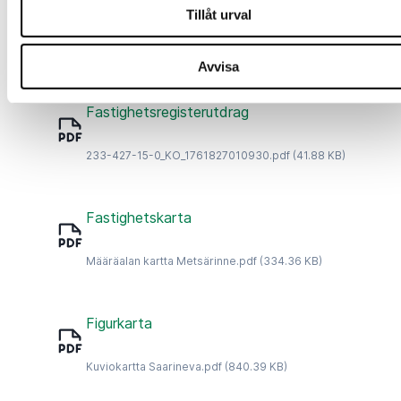
Tillåt urval
Försäljningsbrochyr_250519667_202606261016.pdf
(249.2 KB)
Avvisa
Fastighetsregisterutdrag
233-427-15-0_KO_1761827010930.pdf
(41.88 KB)
Fastighetskarta
Määräalan kartta Metsärinne.pdf
(334.36 KB)
Figurkarta
Kuviokartta Saarineva.pdf
(840.39 KB)