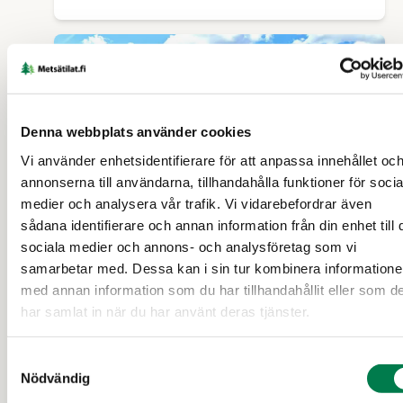
19 d
Denna webbplats använder cookies
Vi använder enhetsidentifierare för att anpassa innehållet oc
annonserna till användarna, tillhandahålla funktioner för socia
medier och analysera vår trafik. Vi vidarebefordrar även
sådana identifierare och annan information från din enhet till 
SKOGSFASTIGHET (OUTBRUTET OMRÅDE)
sociala medier och annons- och analysföretag som vi
samarbetar med. Dessa kan i sin tur kombinera information
Kauhava Kantola KYLÄNPÄÄ
med annan information som du har tillhandahållit eller som d
11:556 metsäpalsta 36,4 ha
har samlat in när du har använt deras tjänster.
Kauhava
Samtyckesval
Nödvändig