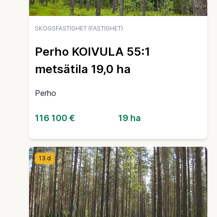
SKOGSFASTIGHET (FASTIGHET)
Perho KOIVULA 55:1
metsätila 19,0 ha
Perho
116 100 €
19 ha
13 d