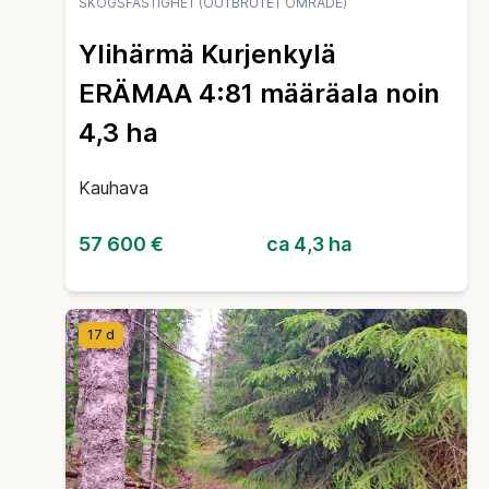
SKOGSFASTIGHET (OUTBRUTET OMRÅDE)
Ylihärmä Kurjenkylä
ERÄMAA 4:81 määräala noin
4,3 ha
Kauhava
57 600 €
ca 4,3 ha
17 d