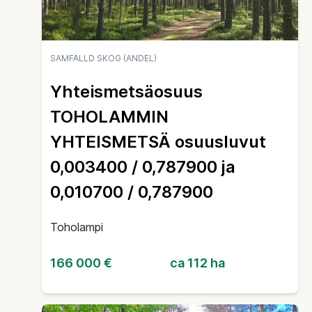
SAMFÄLLD SKOG (ANDEL)
Yhteismetsäosuus
TOHOLAMMIN
YHTEISMETSÄ osuusluvut
0,003400 / 0,787900 ja
0,010700 / 0,787900
Toholampi
166 000 €
ca 112 ha