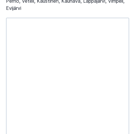
Perho, Veteli, Kaustinen, Kauhava, Lappajärvi, Vimpeli,
Evijärvi