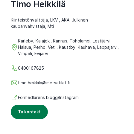
Timo Heikkilä
Kiinteistönvälittäjä, LKV , AKA, Julkinen
kaupanvahvistaja, Mti
Karleby, Kalajoki, Kannus, Toholampi, Lestijärvi,
Halsua, Perho, Vetil, Kaustby, Kauhava, Lappajärvi,
Vimpeli, Evijärvi
0400167825
timo.heikkila@metsatilat.fi
Förmedlarens blogg/Instagram
Ta kontakt