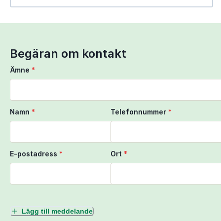
Use Ctrl + scroll to zoom the map
Use two fingers to move the map
Begäran om kontakt
Ämne
*
Namn
*
Telefonnummer
*
E-postadress
*
Ort
*
Lägg till meddelande