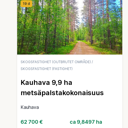
19 d
SKOGSFASTIGHET (OUTBRUTET OMRÅDE)
/
SKOGSFASTIGHET (FASTIGHET)
Kauhava 9,9 ha
metsäpalstakokonaisuus
Kauhava
62 700 €
ca 9,8497 ha