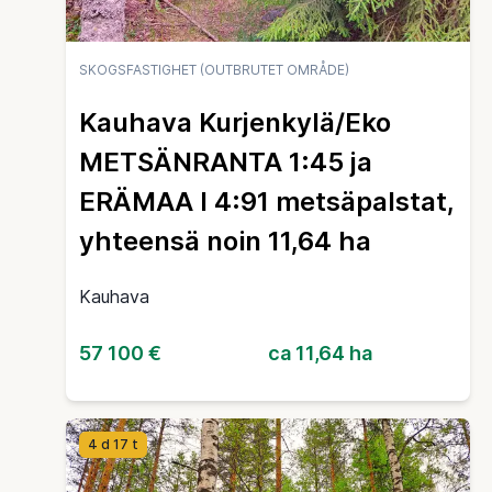
SKOGSFASTIGHET (OUTBRUTET OMRÅDE)
Kauhava Kurjenkylä/Eko
METSÄNRANTA 1:45 ja
ERÄMAA I 4:91 metsäpalstat,
yhteensä noin 11,64 ha
Kauhava
57 100 €
ca 11,64 ha
4 d 17 t