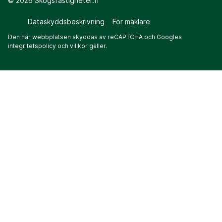
©
2026
Skogsfastigheter.fi
Dataskyddsbeskrivning
För mäklare
Den här webbplatsen skyddas av reCAPTCHA och Googles
integritetspolicy
och
villkor
gäller.