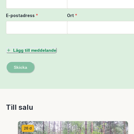
E-postadress
*
Ort
*
Lägg till meddelande
Skicka
Till salu
26 d