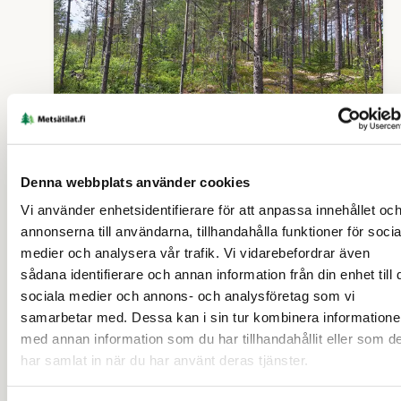
SKOGSFASTIGHET (FASTIGHET)
Denna webbplats använder cookies
Mustonen 791-412-84-2
Vi använder enhetsidentifierare för att anpassa innehållet oc
annonserna till användarna, tillhandahålla funktioner för socia
Siikalatva
medier och analysera vår trafik. Vi vidarebefordrar även
sådana identifierare och annan information från din enhet till 
44 000 €
25,47 ha
sociala medier och annons- och analysföretag som vi
samarbetar med. Dessa kan i sin tur kombinera information
med annan information som du har tillhandahållit eller som d
19 d
har samlat in när du har använt deras tjänster.