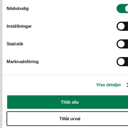
Samtyckesval
Nödvändig
Inställningar
Statistik
SKOGSFASTIGHET (FASTIGHET)
Hevoshaka 791-412-16-99
Marknadsföring
Siikalatva
Visa detaljer
18 000 €
12,224 ha
Tillåt alla
19 d
Tillåt urval