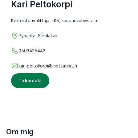
Kari Peltokorpi
Kiinteistönvälittäjä, LKV, kaupanvahvistaja
Pyhäntä, Siikalatva
0503425442
kari.peltokorpi@metsatilat.fi
Ta kontakt
Om mig