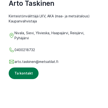
Arto Taskinen
Kiinteistönvälittäjä LKV, AKA (maa- ja metsätalous)
Kaupanvahvistaja
Nivala, Sievi, Ylivieska, Haapajärvi, Reisjärvi,
Pyhäjärvi
0400218732
arto.taskinen@metsatilat.fi
Ta kontakt