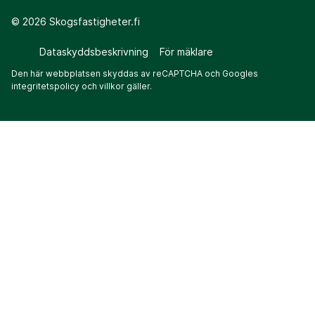
©
2026
Skogsfastigheter.fi
Dataskyddsbeskrivning
För mäklare
Den här webbplatsen skyddas av reCAPTCHA och Googles
integritetspolicy
och
villkor
gäller.