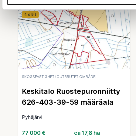
4 d 9 t
SKOGSFASTIGHET (OUTBRUTET OMRÅDE)
Keskitalo Ruostepuronniitty
626-403-39-59 määräala
Pyhäjärvi
77 000 €
ca 17,8 ha