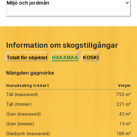
Miljö och jordmån
Information om skogstillgångar
Totalt för objektet
HAKAMAA
KOSKI
Mängden gagnvirke
Huvudsaklig trädart
Volym
Tall (massaved)
755 m³
Tall (timmer)
221 m³
Gran (massaved)
43 m³
Gran (timmer)
13 m³
Glasbjörk (massaved)
186 m³