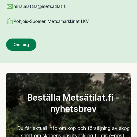
niina.mattila@metsatilat.fi
Pohjois-Suomen Metsämarkkinat LKV
Om mig
Beställa Metsätilat.fi -
nyhetsbrev
Du får aktuell info om köp och försäljning av skog
samt om skogens prisutveckling till din e-post.