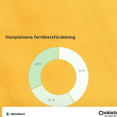
Växtplatsens fertilitetsfördelning
32 %
41 %
27 %
Frisk mo, motsvarand... (7,9 ha)