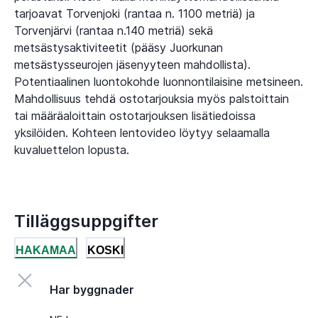
tarjoavat Torvenjoki (rantaa n. 1100 metriä) ja
Torvenjärvi (rantaa n.140 metriä) sekä
metsästysaktiviteetit (pääsy Juorkunan
metsästysseurojen jäsenyyteen mahdollista).
Potentiaalinen luontokohde luonnontilaisine metsineen.
Mahdollisuus tehdä ostotarjouksia myös palstoittain
tai määräaloittain ostotarjouksen lisätiedoissa
yksilöiden. Kohteen lentovideo löytyy selaamalla
kuvaluettelon lopusta.
Tilläggsuppgifter
HAKAMAA
KOSKI
Har byggnader