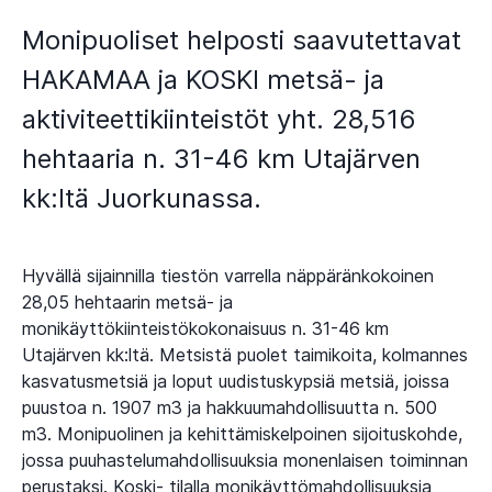
Monipuoliset helposti saavutettavat
HAKAMAA ja KOSKI metsä- ja
aktiviteettikiinteistöt yht. 28,516
hehtaaria n. 31-46 km Utajärven
kk:ltä Juorkunassa.
Hyvällä sijainnilla tiestön varrella näppäränkokoinen
28,05 hehtaarin metsä- ja
monikäyttökiinteistökokonaisuus n. 31-46 km
Utajärven kk:ltä. Metsistä puolet taimikoita, kolmannes
kasvatusmetsiä ja loput uudistuskypsiä metsiä, joissa
puustoa n. 1907 m3 ja hakkuumahdollisuutta n. 500
m3. Monipuolinen ja kehittämiskelpoinen sijoituskohde,
jossa puuhastelumahdollisuuksia monenlaisen toiminnan
perustaksi. Koski- tilalla monikäyttömahdollisuuksia