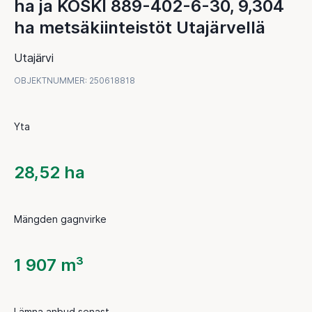
ha ja KOSKI 889-402-6-30, 9,304
ha metsäkiinteistöt Utajärvellä
Utajärvi
OBJEKTNUMMER
:
250618818
Yta
28,52 ha
Mängden gagnvirke
1 907 m³
Lämna anbud senast