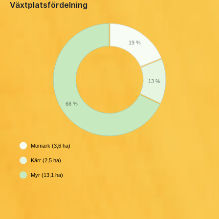
Växtplatsfördelning
19 %
13 %
68 %
Momark (3,6 ha)
Kärr (2,5 ha)
Myr (13,1 ha)