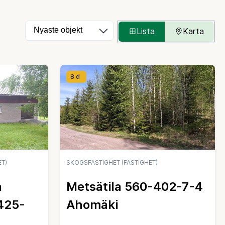
Ordna objekten
Välj hur objekten granskas
Lista
Karta
8 d
T)
SKOGSFASTIGHET (FASTIGHET)
a
Metsätila 560-402-7-4
425-
Ahomäki