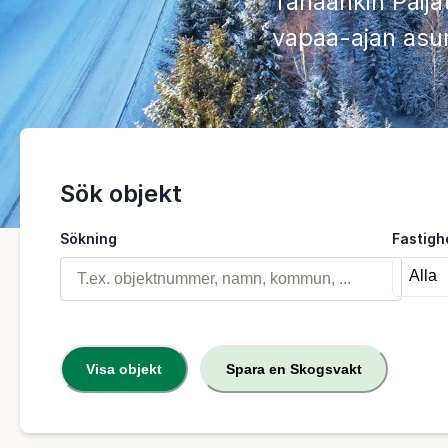
Tänäänkin Päijä
vapaa-ajan asun
Sök objekt
Sökning
Fastigh
Visa objekt
Spara en Skogsvakt