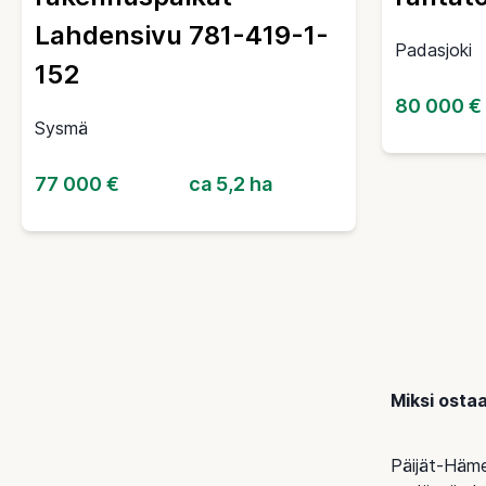
Lahdensivu 781-419-1-
Padasjoki
152
80 000 €
Sysmä
77 000 €
ca 5,2 ha
Miksi osta
Päijät-Häme