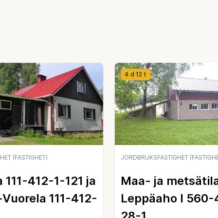
4 d 12 t
ET (FASTIGHET)
JORDBRUKSFASTIGHET (FASTIGHE
 111-412-1-121 ja
Maa- ja metsätil
-Vuorela 111-412-
Leppäaho I 560-
28-1