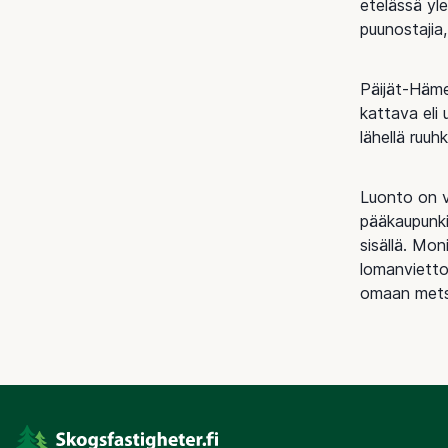
etelässä yl
puunostajia,
Päijät-Häme
kattava eli
lähellä ruuh
Luonto on v
pääkaupunki
sisällä. Mon
lomanvietto
omaan mets