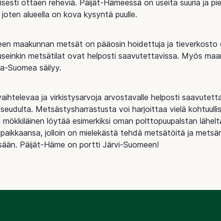
eisesti ottaen reheviä. Päijät-Hämeessä on useita suuria ja p
 joten alueella on kova kysyntä puulle.
en maakunnan metsät on pääosin hoidettuja ja tieverkosto 
 useinkin metsätilat ovat helposti saavutettavissa. Myös maa
ka-Suomea säilyy.
aihtelevaa ja virkistysarvoja arvostavalle helposti saavutet
seudulta. Metsästysharrastusta voi harjoittaa vielä kohtuull
i mökkiläinen löytää esimerkiksi oman polttopuupalstan lähelt
paikkaansa, jolloin on mielekästä tehdä metsätöitä ja metsär
ään. Päijät-Häme on portti Järvi-Suomeen!