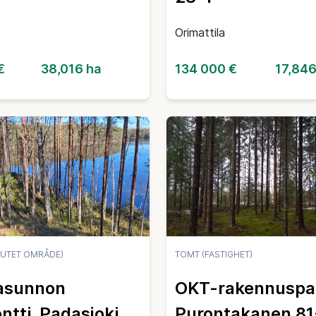
Orimattila
€
38,016 ha
134 000 €
17,846
UTET OMRÅDE)
TOMT (FASTIGHET)
asunnon
OKT-rakennuspa
ntti, Padasjoki
Purontakanen 81