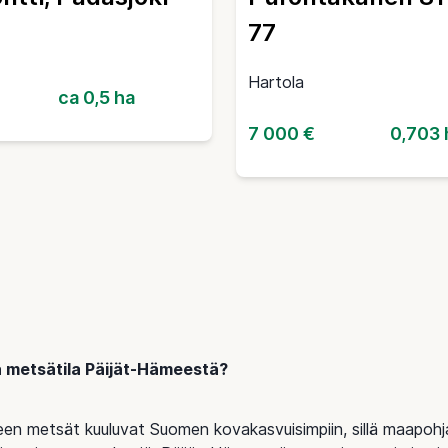
77
Hartola
ca 0,5 ha
7 000 €
0,703 
a metsätila Päijät-Hämeestä?
en metsät kuuluvat Suomen kovakasvuisimpiin, sillä maapohj