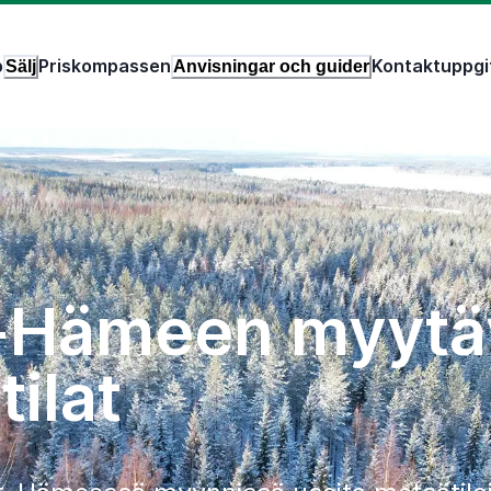
p
Priskompassen
Kontaktuppgi
Sälj
Anvisningar och guider
t-Hämeen myytä
ilat