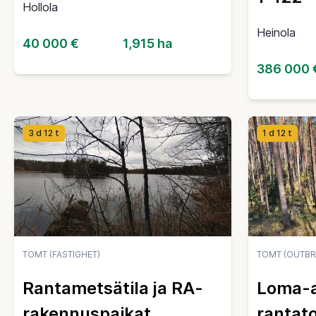
Hollola
Heinola
40 000 €
1,915 ha
386 000 
3 d 12 t
1 d 12 t
TOMT (FASTIGHET)
TOMT (OUTBR
Rantametsätila ja RA-
Loma-
rakennuspaikat
rantato