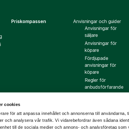
Priskompassen
Anvisningar och guider
Anvisningar för
säljare
g
Anvisningar för
i
köpare
Fördjupade
anvisningar för
köpare
Regler för
anbudsförfarande
r cookies
rare för att anpassa innehållet och annonserna till användarna, t
er och analysera vår trafik. Vi vidarebefordrar även sådana ident
 enhet till de sociala medier och annons- och analysföretag som 