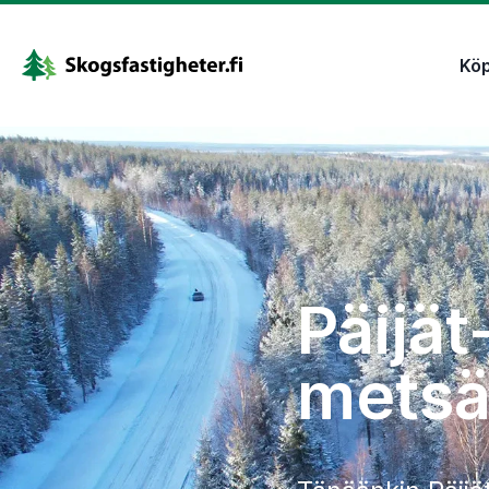
Kö
Päijä
metsät