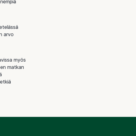
ienempiä
etelässä
n arvo
tavissa myös
isen matkan
ä
etkiä