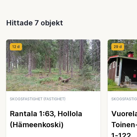
Hittade 7 objekt
12 d
29 d
SKOGSFASTIGHET (FASTIGHET)
SKOGSFASTIGH
Rantala 1:63, Hollola
Vuorela
(Hämeenkoski)
Toinen
1-122