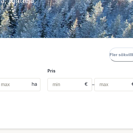
, tontteja,
Fler sökvill
Pris
ha
€
–