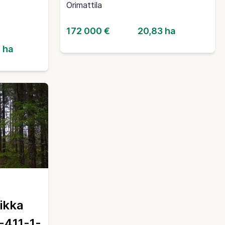
Orimattila
172 000 €
20,83 ha
 ha
ikka
-411-1-