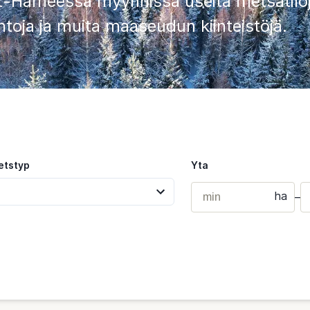
t-Hämeessä myynnissä useita metsätiloja
toja ja muita maaseudun kiinteistöjä.
etstyp
Yta
ha
–