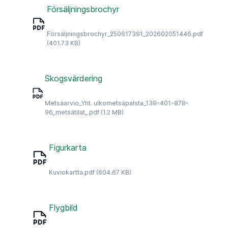
Försäljningsbrochyr
Försäljningsbrochyr_250617391_202602051446.pdf
(401.73 KB)
Skogsvärdering
Metsäarvio_Yht. ulkometsäpalsta_139-401-878-
96_metsätilat_.pdf
(1.2 MB)
Figurkarta
Kuviokartta.pdf
(604.67 KB)
Flygbild