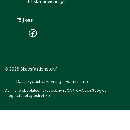
Etiska anvisningar
Följ oss
©
2026
Skogsfastigheter.fi
Dataskyddsbeskrivning
För mäklare
Den här webbplatsen skyddas av reCAPTCHA och Googles
integritetspolicy
och
villkor
gäller.