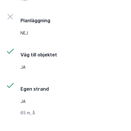
Planläggning
NEJ
Väg till objektet
JA
Egen strand
JA
65 m, å