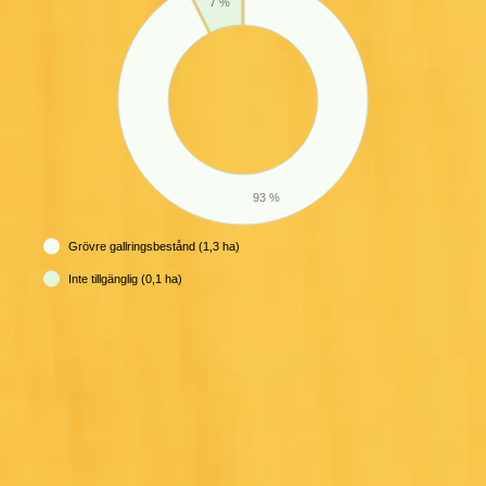
7 %
93 %
Grövre gallringsbestånd (1,3 ha)
Inte tillgänglig (0,1 ha)