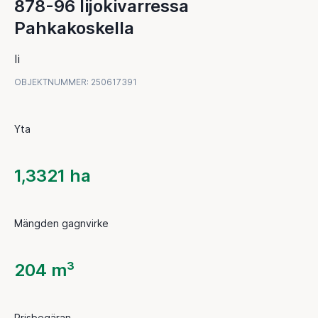
878-96 Iijokivarressa
Pahkakoskella
Ii
OBJEKTNUMMER
:
250617391
Yta
1,3321 ha
Mängden gagnvirke
204 m³
Prisbegäran