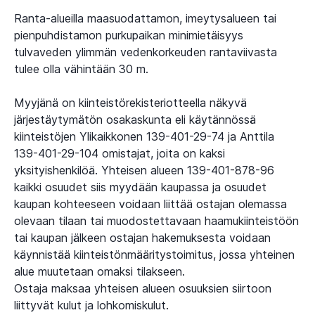
Ranta-alueilla maasuodattamon, imeytysalueen tai
pienpuhdistamon purkupaikan minimietäisyys
tulvaveden ylimmän vedenkorkeuden rantaviivasta
tulee olla vähintään 30 m.
Myyjänä on kiinteistörekisteriotteella näkyvä
järjestäytymätön osakaskunta eli käytännössä
kiinteistöjen Ylikaikkonen 139-401-29-74 ja Anttila
139-401-29-104 omistajat, joita on kaksi
yksityishenkilöä. Yhteisen alueen 139-401-878-96
kaikki osuudet siis myydään kaupassa ja osuudet
kaupan kohteeseen voidaan liittää ostajan olemassa
olevaan tilaan tai muodostettavaan haamukiinteistöön
tai kaupan jälkeen ostajan hakemuksesta voidaan
käynnistää kiinteistönmääritystoimitus, jossa yhteinen
alue muutetaan omaksi tilakseen.
Ostaja maksaa yhteisen alueen osuuksien siirtoon
liittyvät kulut ja lohkomiskulut.