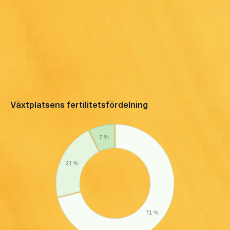
Växtplatsens fertilitetsfördelning
7 %
21 %
71 %