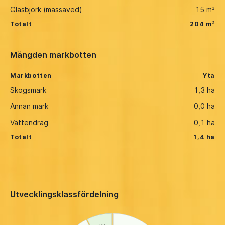
Glasbjörk (massaved)
15 m³
Totalt
204 m³
Mängden markbotten
Markbotten
Yta
Skogsmark
1,3 ha
Annan mark
0,0 ha
Vattendrag
0,1 ha
Totalt
1,4 ha
Utvecklingsklassfördelning