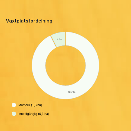
Växtplatsfördelning
7 %
93 %
Momark (1,3 ha)
Inte tillgänglig (0,1 ha)