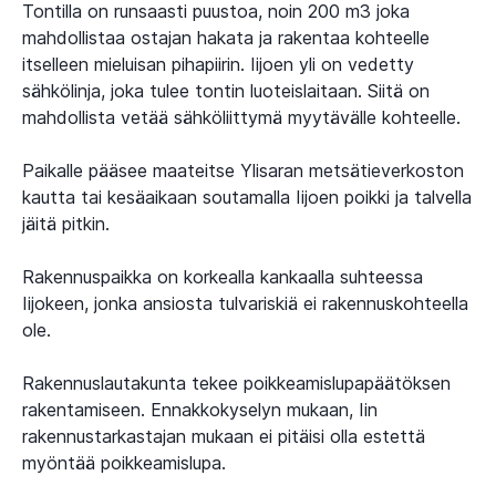
Tontilla on runsaasti puustoa, noin 200 m3 joka
mahdollistaa ostajan hakata ja rakentaa kohteelle
itselleen mieluisan pihapiirin. Iijoen yli on vedetty
sähkölinja, joka tulee tontin luoteislaitaan. Siitä on
mahdollista vetää sähköliittymä myytävälle kohteelle.
Paikalle pääsee maateitse Ylisaran metsätieverkoston
kautta tai kesäaikaan soutamalla Iijoen poikki ja talvella
jäitä pitkin.
Rakennuspaikka on korkealla kankaalla suhteessa
Iijokeen, jonka ansiosta tulvariskiä ei rakennuskohteella
ole.
Rakennuslautakunta tekee poikkeamislupapäätöksen
rakentamiseen. Ennakkokyselyn mukaan, Iin
rakennustarkastajan mukaan ei pitäisi olla estettä
myöntää poikkeamislupa.