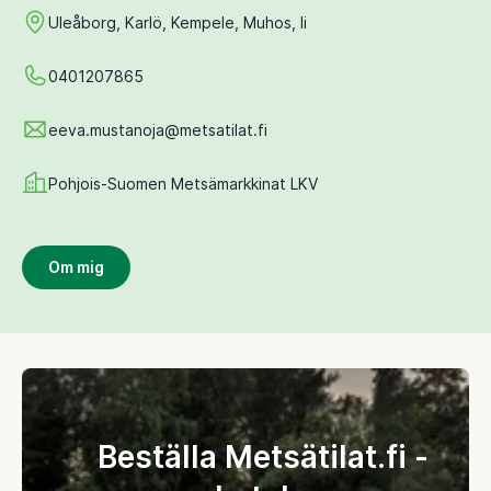
Uleåborg, Karlö, Kempele, Muhos, Ii
0401207865
eeva.mustanoja@metsatilat.fi
Pohjois-Suomen Metsämarkkinat LKV
Om mig
Beställa Metsätilat.fi -