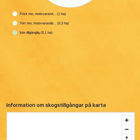
Frisk mo, motsvarand... (1 ha)
Torr mo, motsvarande... (0,3 ha)
Inte tillgänglig (0,1 ha)
Information om skogstillgångar på karta