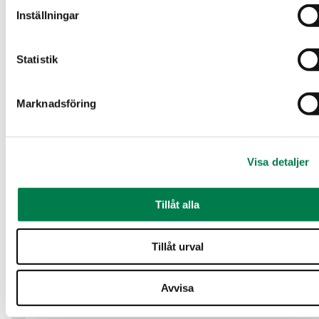
Inställningar
Postnummer
*
Postanstalt
*
Statistik
E-postadress
*
Telefonnummer
*
Marknadsföring
Tilläggsuppgifter
Visa detaljer
Meddela här t.ex. om det krävs ett lånebeslut för att lösa in ditt
erbjudande eller om du lägger ett erbjudande ett företags
vägnar.
Tillåt alla
Tillåt urval
Avvisa
Jag samtycker till att mina personuppgifter behandlas