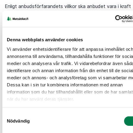
Enligt anbudsförfarandets villkor ska anbudet vara i kraft
minst 7 dygn efter tidsfristen som ställts för lämnande av
anbud. Du kan låta bli att fylla i fältet för anbudets
slutdatum. I så fall tolkas anbudet vara i kraft tills vidare.
Villkor för anbudsförfarandet
.
Denna webbplats använder cookies
Obs, bekanta dig vid behov med anbudsförfarandet utan
tidsfrist.
Vi använder enhetsidentifierare för att anpassa innehållet oc
annonserna till användarna, tillhandahålla funktioner för socia
Förnamn
*
Efternamn
*
medier och analysera vår trafik. Vi vidarebefordrar även såd
identifierare och annan information från din enhet till de socia
medier och annons- och analysföretag som vi samarbetar m
Dessa kan i sin tur kombinera informationen med annan
Jag lägger ett anbud som företag/organisation
information som du har tillhandahållit eller som de har samlat
Företagets namn
Företagets FO-nummer
när du har använt deras tjänster.
Samtyckesval
Adress
*
Nödvändig