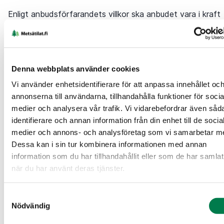
Enligt anbudsförfarandets villkor ska anbudet vara i kraft
minst 7 dygn efter tidsfristen som ställts för lämnande av
anbud. Du kan låta bli att fylla i fältet för anbudets
slutdatum. I så fall tolkas anbudet vara i kraft tills vidare.
Villkor för anbudsförfarandet
.
Denna webbplats använder cookies
Obs, bekanta dig vid behov med anbudsförfarandet utan
Vi använder enhetsidentifierare för att anpassa innehållet oc
tidsfrist.
annonserna till användarna, tillhandahålla funktioner för socia
Förnamn
*
Efternamn
*
medier och analysera vår trafik. Vi vidarebefordrar även såd
identifierare och annan information från din enhet till de socia
medier och annons- och analysföretag som vi samarbetar m
Dessa kan i sin tur kombinera informationen med annan
Jag lägger ett anbud som företag/organisation
information som du har tillhandahållit eller som de har samlat
Företagets namn
Företagets FO-nummer
när du har använt deras tjänster.
Samtyckesval
Adress
*
Nödvändig