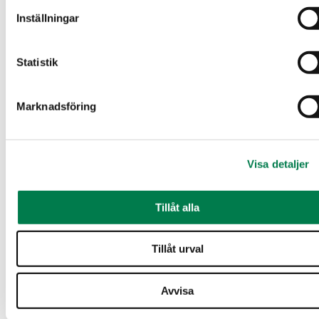
Inställningar
Postnummer
*
Postanstalt
*
Statistik
E-postadress
*
Telefonnummer
*
Marknadsföring
Tilläggsuppgifter
Visa detaljer
Meddela här t.ex. om det krävs ett lånebeslut för att lösa in ditt
erbjudande eller om du lägger ett erbjudande ett företags
vägnar.
Tillåt alla
Tillåt urval
Avvisa
Jag samtycker till att mina personuppgifter behandlas