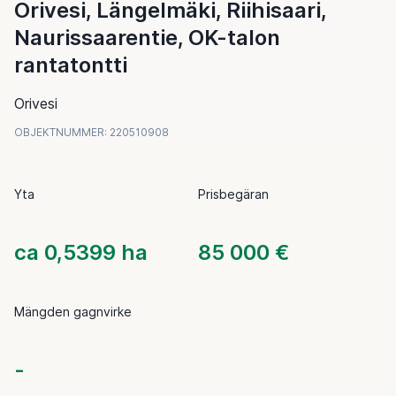
Orivesi, Längelmäki, Riihisaari,
Naurissaarentie, OK-talon
rantatontti
Orivesi
OBJEKTNUMMER
:
220510908
Yta
Prisbegäran
ca 0,5399 ha
85 000 €
Mängden gagnvirke
-