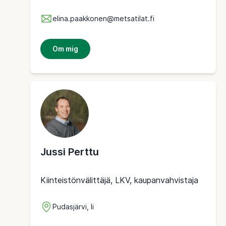
elina.paakkonen@metsatilat.fi
Om mig
Jussi Perttu
Kiinteistönvälittäjä, LKV, kaupanvahvistaja
Pudasjärvi, Ii