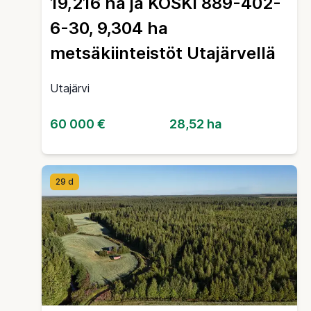
19,216 ha ja KOSKI 889-402-
6-30, 9,304 ha
metsäkiinteistöt Utajärvellä
Utajärvi
60 000 €
28,52 ha
29 d