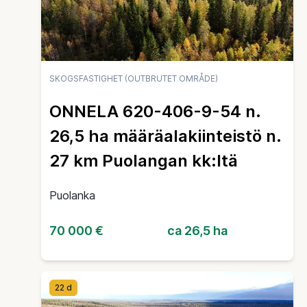
SKOGSFASTIGHET (OUTBRUTET OMRÅDE)
ONNELA 620-406-9-54 n.
26,5 ha määräalakiinteistö n.
27 km Puolangan kk:ltä
Puolanka
70 000 €
ca 26,5 ha
22 d