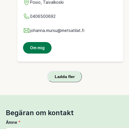
Posio, Taivalkoski
0406500692
johanna.mursu@metsatilat.fi
Om mig
Ladda fler
Begäran om kontakt
Ämne
*