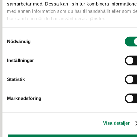
samarbetar med. Dessa kan i sin tur kombinera information
med annan information som du har tillhandahållit eller som d
37 d
har samlat in när du har använt deras tjänster.
Samtyckesval
Nödvändig
Inställningar
Statistik
SKOGSFASTIGHET (FASTIGHET)
Rantapiha 765-405-106-0
Marknadsföring
Sotkamo
Visa detaljer
270 000 €
48,61 ha