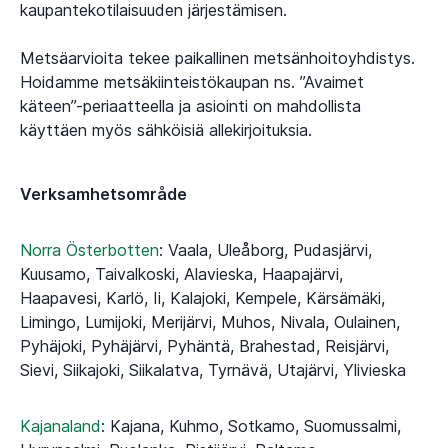
kaupantekotilaisuuden järjestämisen.
Metsäarvioita tekee paikallinen metsänhoitoyhdistys.
Hoidamme metsäkiinteistökaupan ns. ”Avaimet
käteen”-periaatteella ja asiointi on mahdollista
käyttäen myös sähköisiä allekirjoituksia.
Verksamhetsområde
Norra Österbotten
:
Vaala, Uleåborg, Pudasjärvi,
Kuusamo, Taivalkoski, Alavieska, Haapajärvi,
Haapavesi, Karlö, Ii, Kalajoki, Kempele, Kärsämäki,
Limingo, Lumijoki, Merijärvi, Muhos, Nivala, Oulainen,
Pyhäjoki, Pyhäjärvi, Pyhäntä, Brahestad, Reisjärvi,
Sievi, Siikajoki, Siikalatva, Tyrnävä, Utajärvi, Ylivieska
Kajanaland
:
Kajana, Kuhmo, Sotkamo, Suomussalmi,