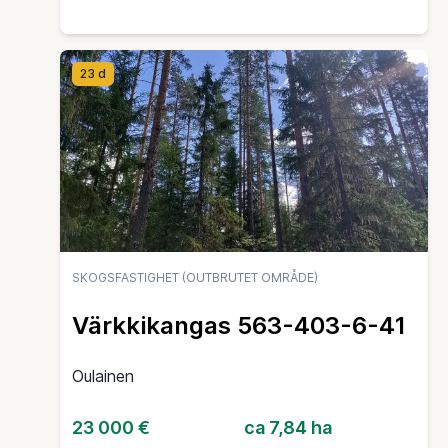
23 d
SKOGSFASTIGHET (OUTBRUTET OMRÅDE)
Värkkikangas 563-403-6-41
Oulainen
23 000 €
ca 7,84 ha