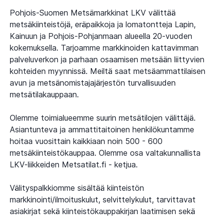
Pohjois-Suomen Metsämarkkinat LKV välittää
metsäkiinteistöjä, eräpaikkoja ja lomatontteja Lapin,
Kainuun ja Pohjois-Pohjanmaan alueella 20-vuoden
kokemuksella. Tarjoamme markkinoiden kattavimman
palveluverkon ja parhaan osaamisen metsään liittyvien
kohteiden myynnissä. Meiltä saat metsäammattilaisen
avun ja metsänomistajajärjestön turvallisuuden
metsätilakauppaan.
Olemme toimialueemme suurin metsätilojen välittäjä.
Asiantunteva ja ammattitaitoinen henkilökuntamme
hoitaa vuosittain kaikkiaan noin 500 - 600
metsäkiinteistökauppaa. Olemme osa valtakunnallista
LKV-liikkeiden Metsatilat.fi - ketjua.
Välityspalkkiomme sisältää kiinteistön
markkinointi/ilmoituskulut, selvittelykulut, tarvittavat
asiakirjat sekä kiinteistökauppakirjan laatimisen sekä