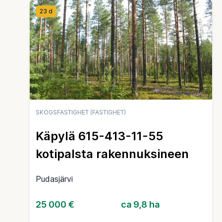
23 d
SKOGSFASTIGHET (FASTIGHET)
Käpylä 615-413-11-55
kotipalsta rakennuksineen
Pudasjärvi
25 000 €
ca 9,8 ha