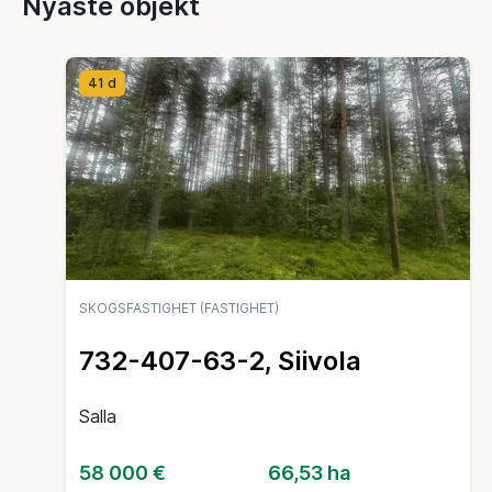
Nyaste objekt
41 d
SKOGSFASTIGHET (FASTIGHET)
732-407-63-2, Siivola
Salla
58 000 €
66,53 ha