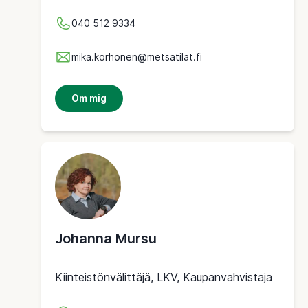
040 512 9334
mika.korhonen@metsatilat.fi
Om mig
Johanna Mursu
Kiinteistönvälittäjä, LKV, Kaupanvahvistaja