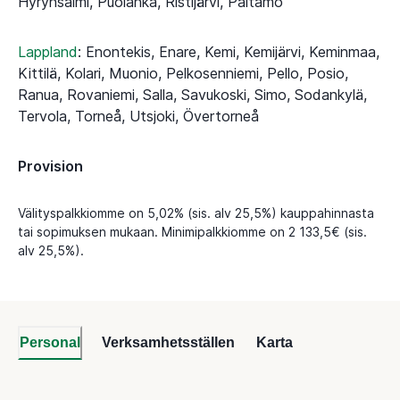
Hyrynsalmi, Puolanka, Ristijärvi, Paltamo
Lappland
:
Enontekis, Enare, Kemi, Kemijärvi, Keminmaa,
Kittilä, Kolari, Muonio, Pelkosenniemi, Pello, Posio,
Ranua, Rovaniemi, Salla, Savukoski, Simo, Sodankylä,
Tervola, Torneå, Utsjoki, Övertorneå
Provision
Välityspalkkiomme on 5,02% (sis. alv 25,5%) kauppahinnasta
tai sopimuksen mukaan. Minimipalkkiomme on 2 133,5€ (sis.
alv 25,5%).
Personal
Verksamhetsställen
Karta