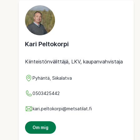
Kari Peltokorpi
Kiinteistönvälittäjä, LKV, kaupanvahvistaja
Pyhäntä, Siikalatva
0503425442
kari.peltokorpi@metsatilat.fi
Om mig