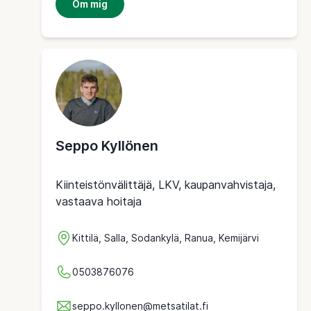
Om mig
Seppo Kyllönen
Kiinteistönvälittäjä, LKV, kaupanvahvistaja,
vastaava hoitaja
Kittilä, Salla, Sodankylä, Ranua, Kemijärvi
0503876076
seppo.kyllonen@metsatilat.fi