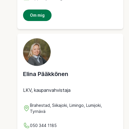
Om mig
Elina Pääkkönen
LKV, kaupanvahvistaja
Brahestad, Siikajoki, Limingo, Lumijoki,
Tyrnävä
050 344 1185