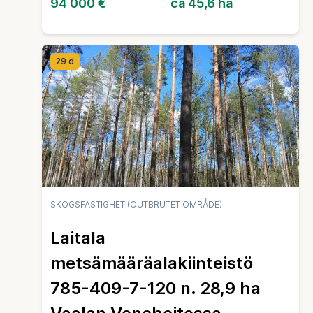
94 000 €
ca 45,6 ha
29 d
SKOGSFASTIGHET (OUTBRUTET OMRÅDE)
Laitala
metsämääräalakiinteistö
785-409-7-120 n. 28,9 ha