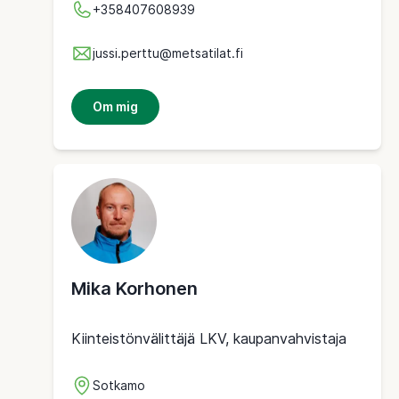
+358407608939
jussi.perttu@metsatilat.fi
Om mig
Mika Korhonen
Kiinteistönvälittäjä LKV, kaupanvahvistaja
Sotkamo