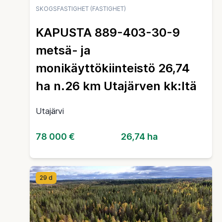
SKOGSFASTIGHET (FASTIGHET)
KAPUSTA 889-403-30-9
metsä- ja
monikäyttökiinteistö 26,74
ha n.26 km Utajärven kk:ltä
Utajärvi
78 000 €
26,74 ha
29 d