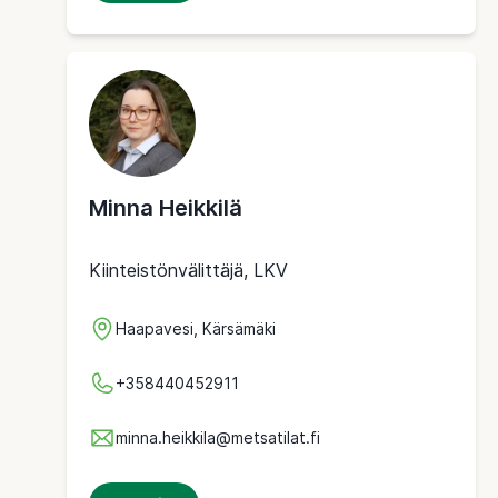
Minna Heikkilä
Kiinteistönvälittäjä, LKV
Haapavesi, Kärsämäki
+358440452911
minna.heikkila@metsatilat.fi