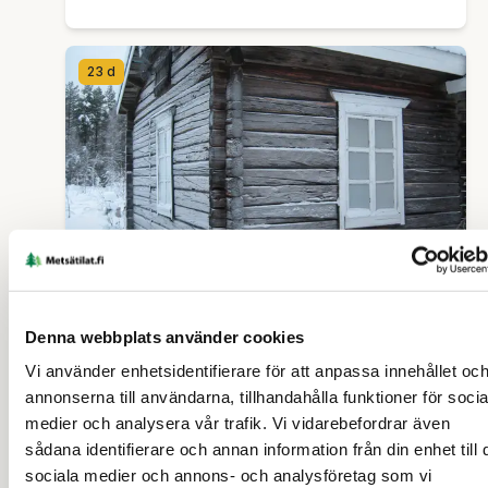
23 d
SKOGSFASTIGHET (FASTIGHET)
Denna webbplats använder cookies
Otsola 615-407-20-71
Vi använder enhetsidentifierare för att anpassa innehållet oc
annonserna till användarna, tillhandahålla funktioner för socia
Pudasjärvi
medier och analysera vår trafik. Vi vidarebefordrar även
sådana identifierare och annan information från din enhet till 
79 000 €
ca 10,536 ha
sociala medier och annons- och analysföretag som vi