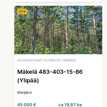
23 d
SKOGSFASTIGHET (OUTBRUTET OMRÅDE)
Mäkelä 483-403-15-86
(Ylipää)
Merijärvi
45 000 €
ca 19,87 ha