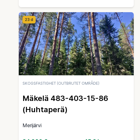
23 d
SKOGSFASTIGHET (OUTBRUTET OMRÅDE)
Mäkelä 483-403-15-86
(Huhtaperä)
Merijärvi