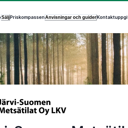
p
Priskompassen
Kontaktuppgi
Sälj
Anvisningar och guider