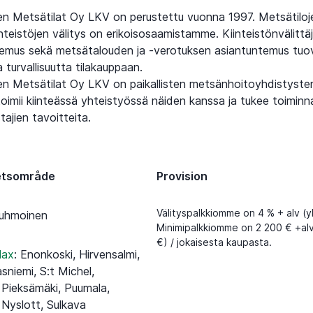
n Metsätilat Oy LKV on perustettu vuonna 1997. Metsätiloje
iinteistöjen välitys on erikoisosaamistamme. Kiinteistönvälitt
ntemus sekä metsätalouden ja -verotuksen asiantuntemus tuo
 turvallisuutta tilakauppaan.
n Metsätilat Oy LKV on paikallisten metsänhoitoyhdistyst
toimii kiinteässä yhteistyössä näiden kanssa ja tukee toiminn
ajien tavoitteita.
etsområde
Provision
Välityspalkkiomme on 4 % + alv (y
uhmoinen
Minimipalkkiomme on 2 200 € +alv
€) / jokaisesta kaupasta.
lax
:
Enonkoski, Hirvensalmi,
sniemi, S:t Michel,
Pieksämäki, Puumala,
 Nyslott, Sulkava