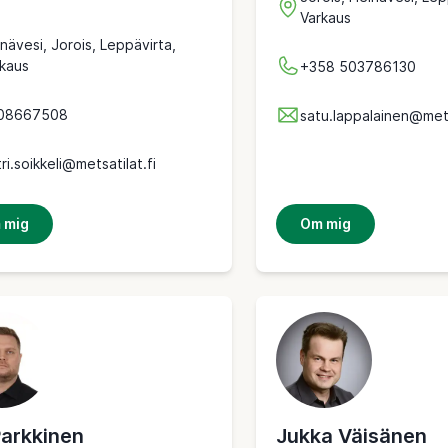
Varkaus
nävesi, Jorois, Leppävirta,
kaus
+358 503786130
08667508
satu.lappalainen@mets
ri.soikkeli@metsatilat.fi
 mig
Om mig
Parkkinen
Jukka Väisänen