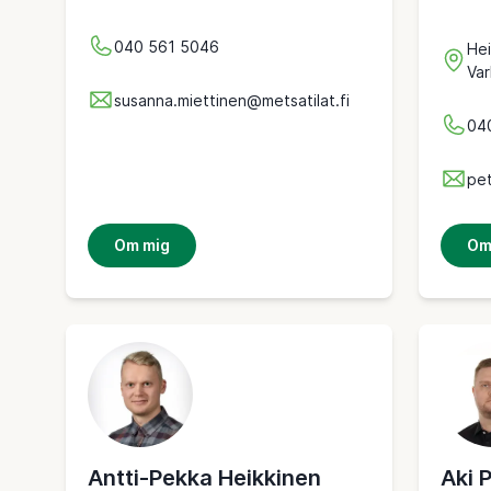
040 561 5046
Hei
Var
susanna.miettinen@metsatilat.fi
04
pet
Om mig
Om
Antti-Pekka Heikkinen
Aki 