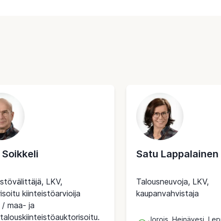
 Soikkeli
Satu Lappalainen
istövälittäjä, LKV,
Talousneuvoja, LKV,
isoitu kiinteistöarvioija
kaupanvahvistaja
 / maa- ja
alouskiinteistöauktorisoitu.
Jorois, Heinävesi, Lep