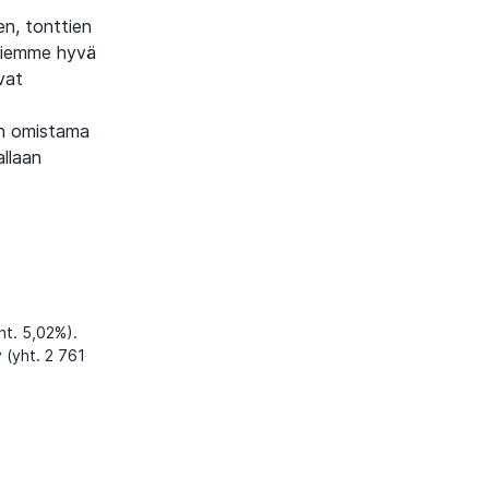
n, tonttien
äjiemme hyvä
vat
en omistama
allaan
ht. 5,02%).
 (yht. 2 761