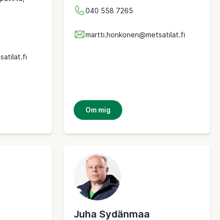
040 558 7265
martti.honkonen@metsatilat.fi
atilat.fi
Om mig
Juha Sydänmaa