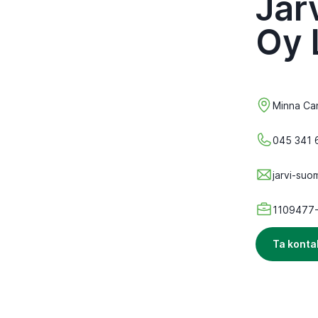
Jär
Oy 
Minna Ca
045 341 
jarvi-suo
1109477
Ta konta