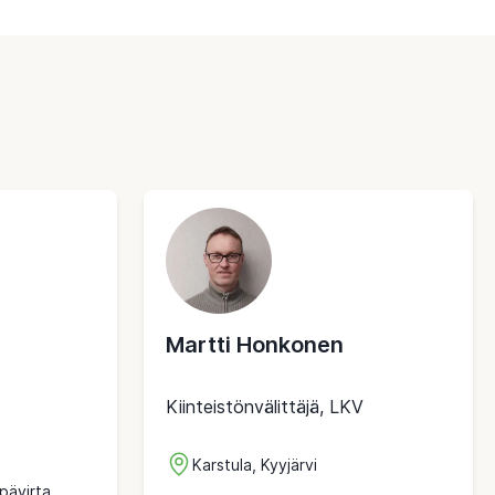
Martti Honkonen
Kiinteistönvälittäjä, LKV
Karstula, Kyyjärvi
pävirta,