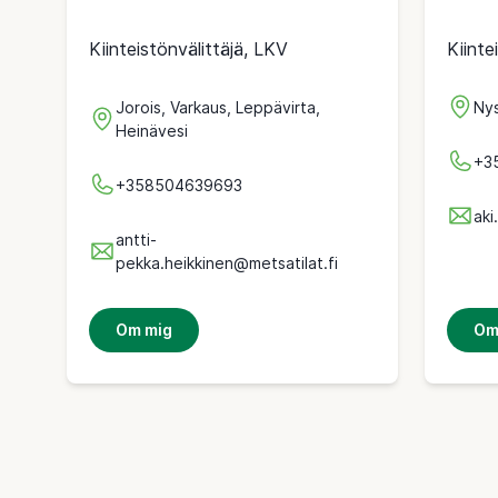
Kiinteistönvälittäjä, LKV
Kiinte
Jorois, Varkaus, Leppävirta,
Nys
Heinävesi
+3
+358504639693
aki
antti-
pekka.heikkinen@metsatilat.fi
Om mig
Om