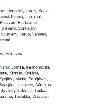
lax
:
Idensalmi, Jorois, Kaavi,
ruvesi, Kuopio, Lapinlahti,
Pielavesi, Rautalampi,
iilinjärvi, Sonkajärvi,
 Tuusniemi, Tervo, Varkaus,
ieremä
en
:
Heinävesi
inland
:
Joutsa, Kannonkoski,
ruu, Kinnula, Kivijärvi,
yyjärvi, Multia, Petäjävesi,
Saarijärvi, Uurainen, Äänekoski,
 Jyväskylä, Jämsä, Laukaa,
urame, Toivakka, Viitasaari