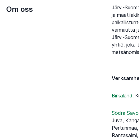
Järvi-Suome
Om oss
ja maatilak
paikallistu
varmuutta ja
Järvi-Suome
yhtiö, joka 
metsänomist
Verksamh
Birkaland
:
K
Södra Savo
Juva, Kanga
Pertunmaa, 
Rantasalmi,