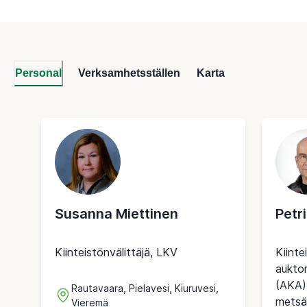
Personal
Verksamhetsställen
Karta
Susanna Miettinen
Petri
Kiinteistönvälittäjä, LKV
Kiinte
auktor
(AKA)
Rautavaara, Pielavesi, Kiuruvesi,
metsät
Vieremä