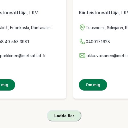
istönvälittäjä, LKV
Kiinteistönvälittäjä, LK
lott, Enonkoski, Rantasalmi
Tuusniemi, Siilinjärvi, 
58 40 553 3981
0400171628
.parkkinen@metsatilat.fi
jukka.vaisanen@metsat
 mig
Om mig
Ladda fler