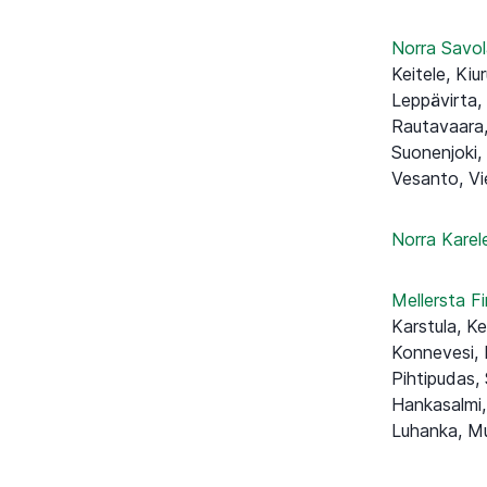
Norra Savo
Keitele, Kiu
Leppävirta, 
Rautavaara, S
Suonenjoki,
Vesanto, V
Norra Karel
Mellersta F
Karstula, Keu
Konnevesi, K
Pihtipudas, 
Hankasalmi,
Luhanka, Mu