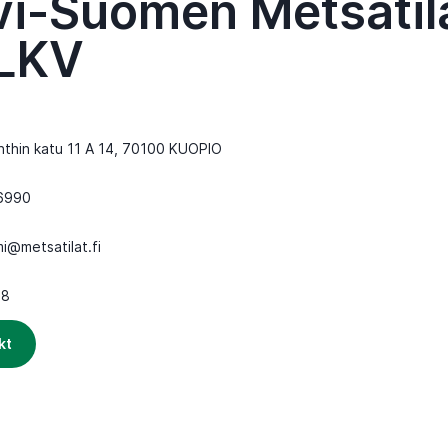
vi-Suomen Metsätil
LKV
nthin katu 11 A 14, 70100 KUOPIO
6990
mi@metsatilat.fi
-8
kt