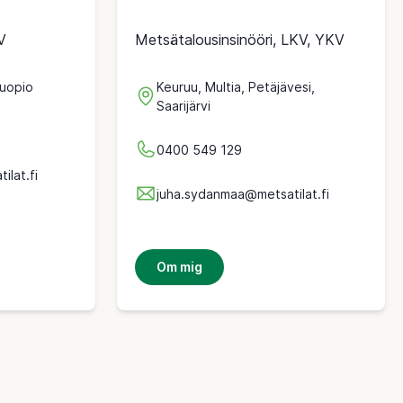
V
Metsätalousinsinööri, LKV, YKV
Kuopio
Keuruu, Multia, Petäjävesi,
Saarijärvi
0400 549 129
ilat.fi
juha.sydanmaa@metsatilat.fi
Om mig