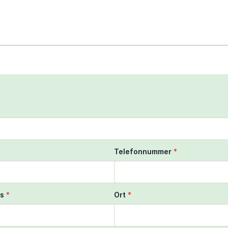
scroll to zoom the map
ngers to move the map
Telefonnummer
*
s
*
Ort
*