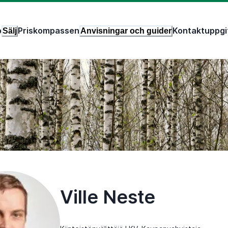
p
Priskompassen
Kontaktuppgi
Sälj
Anvisningar och guider
Ville Neste