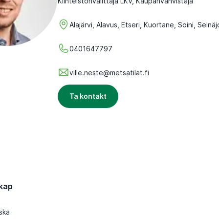
Kiinteistönvälittäjä LKV, Kaupanvahvistaja
Alajärvi, Alavus, Etseri, Kuortane, Soini, Seinäj
0401647797
ville.neste@metsatilat.fi
Ta kontakt
kap
ska