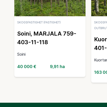
SKOGSFASTIGHET (FASTIGHET)
SKOGSFA
OUTBRU
Soini, MARJALA 759-
Kuor
403-11-118
401
Soini
Kuorta
40 000 €
9,91 ha
163 0