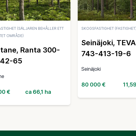
STIGHET (SÄLJAREN BEHÅLLER ETT
SKOGSFASTIGHET (FASTIGHET
TET OMRÅDE)
Seinäjoki, TEV
tane, Ranta 300-
743-413-19-6
-42-65
Seinäjoki
ne
80 000 €
11,5
00 €
ca 66,1 ha