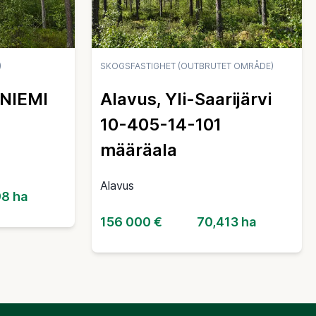
)
SKOGSFASTIGHET (OUTBRUTET OMRÅDE)
ANIEMI
Alavus, Yli-Saarijärvi
10-405-14-101
määräala
Alavus
98 ha
156 000 €
70,413 ha