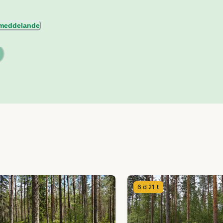
l meddelande
6 d 21 t