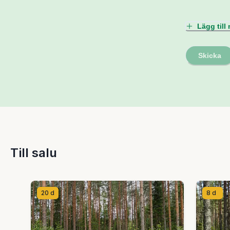
Lägg til
Skicka
Till salu
20 d
8 d