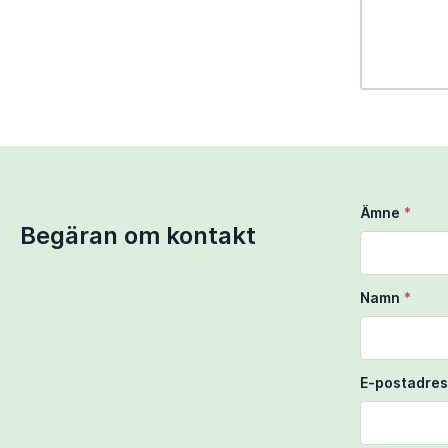
Use Ctrl + 
Use two fi
Ämne
*
Begäran om kontakt
Namn
*
E-postadres