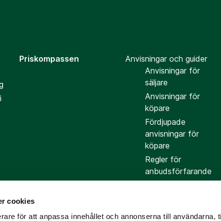
Priskompassen
Anvisningar och guider
Anvisningar för
säljare
g
Anvisningar för
i
köpare
Fördjupade
anvisningar för
köpare
Regler för
anbudsförfarande
r cookies
rare för att anpassa innehållet och annonserna till användarna, t