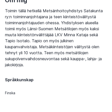
Om mig
Toimin tällä hetkellä Metsänhoitoyhdistys Satakunta
ry:n toiminnanjohtajana ja teen kiinteistövälitystä
toiminnanjohtajuuden ohessa. Yhdistyksen alueella
toimii myös Länsi-Suomen Metsätilojen myös kaksi
muuta kiinteistönvälittäjää LKV Minna Kataja sekä
Tapio Isotalo. Tapio on myös julkinen
kaupanvahvistaja. Metsäkiinteistöjen välitystä olen
tehnyt yli 10 vuotta. Teen myös metsätilojen
sukupolvenvaihdosneuvontaa sekä kauppa-, lahja- ja
jakokirjoja.
Språkkunskap
Finska