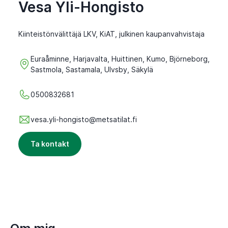
Vesa Yli-Hongisto
Kiinteistönvälittäjä LKV, KiAT, julkinen kaupanvahvistaja
Euraåminne, Harjavalta, Huittinen, Kumo, Björneborg,
Sastmola, Sastamala, Ulvsby, Säkylä
0500832681
vesa.yli-hongisto@metsatilat.fi
Ta kontakt